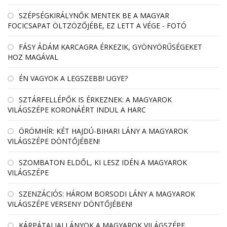
SZÉPSÉGKIRÁLYNŐK MENTEK BE A MAGYAR
FOCICSAPAT ÖLTZÖZŐJÉBE, EZ LETT A VÉGE - FOTÓ
FÁSY ÁDÁM KARCAGRA ÉRKEZIK, GYÖNYÖRŰSÉGEKET
HOZ MAGÁVAL
ÉN VAGYOK A LEGSZEBB! UGYE?
SZTÁRFELLÉPŐK IS ÉRKEZNEK: A MAGYAROK
VILÁGSZÉPE KORONÁÉRT INDUL A HARC
ÖRÖMHÍR: KÉT HAJDÚ-BIHARI LÁNY A MAGYAROK
VILÁGSZÉPE DÖNTŐJÉBEN!
SZOMBATON ELDŐL, KI LESZ IDÉN A MAGYAROK
VILÁGSZÉPE
SZENZÁCIÓS: HÁROM BORSODI LÁNY A MAGYAROK
VILÁGSZÉPE VERSENY DÖNTŐJÉBEN!
KÁRPÁTALJAI LÁNYOK A MAGYAROK VILÁGSZÉPE