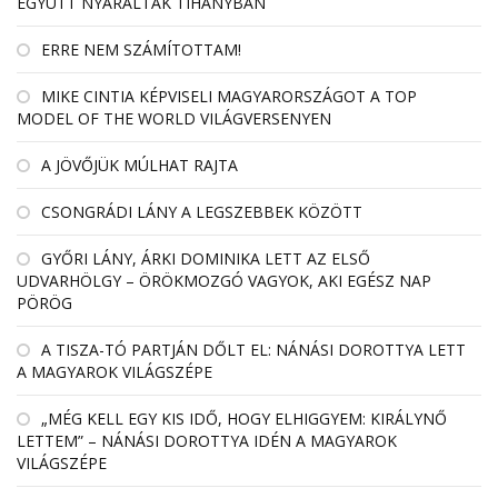
EGYÜTT NYARALTAK TIHANYBAN
ERRE NEM SZÁMÍTOTTAM!
MIKE CINTIA KÉPVISELI MAGYARORSZÁGOT A TOP
MODEL OF THE WORLD VILÁGVERSENYEN
A JÖVŐJÜK MÚLHAT RAJTA
CSONGRÁDI LÁNY A LEGSZEBBEK KÖZÖTT
GYŐRI LÁNY, ÁRKI DOMINIKA LETT AZ ELSŐ
UDVARHÖLGY – ÖRÖKMOZGÓ VAGYOK, AKI EGÉSZ NAP
PÖRÖG
A TISZA-TÓ PARTJÁN DŐLT EL: NÁNÁSI DOROTTYA LETT
A MAGYAROK VILÁGSZÉPE
„MÉG KELL EGY KIS IDŐ, HOGY ELHIGGYEM: KIRÁLYNŐ
LETTEM” – NÁNÁSI DOROTTYA IDÉN A MAGYAROK
VILÁGSZÉPE