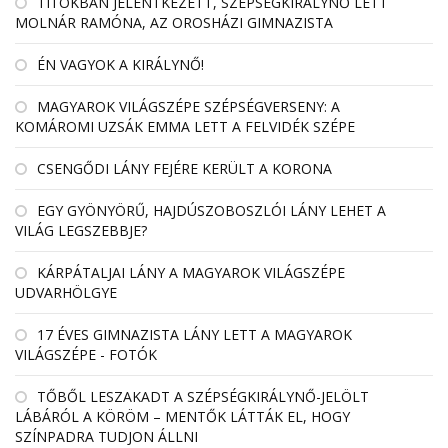
TITOKBAN JELENTKEZETT, SZÉPSÉGKIRÁLYNŐ LETT
MOLNÁR RAMÓNA, AZ OROSHÁZI GIMNAZISTA
ÉN VAGYOK A KIRÁLYNŐ!
MAGYAROK VILÁGSZÉPE SZÉPSÉGVERSENY: A
KOMÁROMI UZSÁK EMMA LETT A FELVIDÉK SZÉPE
CSENGŐDI LÁNY FEJÉRE KERÜLT A KORONA
EGY GYÖNYÖRŰ, HAJDÚSZOBOSZLÓI LÁNY LEHET A
VILÁG LEGSZEBBJE?
KÁRPÁTALJAI LÁNY A MAGYAROK VILÁGSZÉPE
UDVARHÖLGYE
17 ÉVES GIMNAZISTA LÁNY LETT A MAGYAROK
VILÁGSZÉPE - FOTÓK
TŐBŐL LESZAKADT A SZÉPSÉGKIRÁLYNŐ-JELÖLT
LÁBÁRÓL A KÖRÖM – MENTŐK LÁTTÁK EL, HOGY
SZÍNPADRA TUDJON ÁLLNI