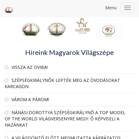
Menu
Toggl
navig
Híreink Magyarok Világszépe
VISSZA AZ OVIBA!
SZÉPSÉGKIRÁLYNŐK LEPTÉK MEG AZ ÓVODÁSOKAT
KARCAGON
VÁROM A PÁROM!
NÁNÁSI DOROTTYA SZÉPSÉGKIRÁLYNŐ A TOP MODEL
OF THE WORLD VILÁGVERSENYRE MEGY: Ő KÉPVISELI A
HAZÁNKAT
A VILÁGDÖNTŐ ELŐTT MEGMUTATTA KÁPRÁZATOS