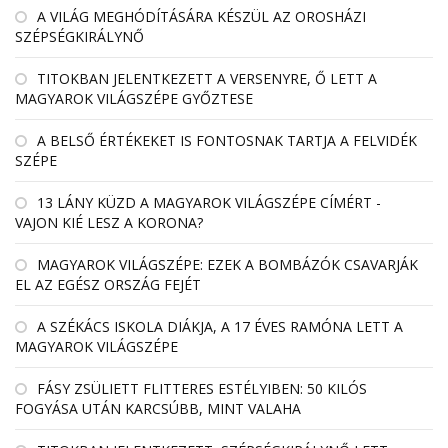
A VILÁG MEGHÓDÍTÁSÁRA KÉSZÜL AZ OROSHÁZI
SZÉPSÉGKIRÁLYNŐ
TITOKBAN JELENTKEZETT A VERSENYRE, Ő LETT A
MAGYAROK VILÁGSZÉPE GYŐZTESE
A BELSŐ ÉRTÉKEKET IS FONTOSNAK TARTJA A FELVIDÉK
SZÉPE
13 LÁNY KÜZD A MAGYAROK VILÁGSZÉPE CÍMÉRT -
VAJON KIÉ LESZ A KORONA?
MAGYAROK VILÁGSZÉPE: EZEK A BOMBÁZÓK CSAVARJÁK
EL AZ EGÉSZ ORSZÁG FEJÉT
A SZÉKÁCS ISKOLA DIÁKJA, A 17 ÉVES RAMÓNA LETT A
MAGYAROK VILÁGSZÉPE
FÁSY ZSÜLIETT FLITTERES ESTÉLYIBEN: 50 KILÓS
FOGYÁSA UTÁN KARCSÚBB, MINT VALAHA