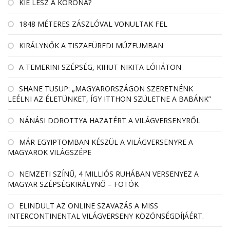
KIÉ LESZ A KORONA?
1848 MÉTERES ZÁSZLÓVAL VONULTAK FEL
KIRÁLYNŐK A TISZAFÜREDI MÚZEUMBAN
A TEMERINI SZÉPSÉG, KIHUT NIKITA LÓHÁTON
SHANE TUSUP: „MAGYARORSZÁGON SZERETNÉNK
LEÉLNI AZ ÉLETÜNKET, ÍGY ITTHON SZÜLETNE A BABÁNK”
NÁNÁSI DOROTTYA HAZATÉRT A VILÁGVERSENYRŐL
MÁR EGYIPTOMBAN KÉSZÜL A VILÁGVERSENYRE A
MAGYAROK VILÁGSZÉPE
NEMZETI SZÍNŰ, 4 MILLIÓS RUHÁBAN VERSENYEZ A
MAGYAR SZÉPSÉGKIRÁLYNŐ – FOTÓK
ELINDULT AZ ONLINE SZAVAZÁS A MISS
INTERCONTINENTAL VILÁGVERSENY KÖZÖNSÉGDÍJÁÉRT.