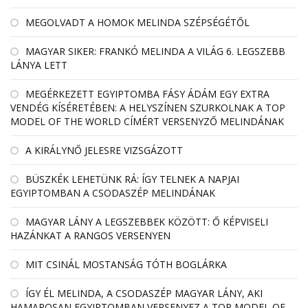
MEGOLVADT A HOMOK MELINDA SZÉPSÉGÉTŐL
MAGYAR SIKER: FRANKÓ MELINDA A VILÁG 6. LEGSZEBB
LÁNYA LETT
MEGÉRKEZETT EGYIPTOMBA FÁSY ÁDÁM EGY EXTRA
VENDÉG KÍSÉRETÉBEN: A HELYSZÍNEN SZURKOLNAK A TOP
MODEL OF THE WORLD CÍMÉRT VERSENYZŐ MELINDÁNAK
A KIRÁLYNŐ JELESRE VIZSGÁZOTT
BÜSZKÉK LEHETÜNK RÁ: ÍGY TELNEK A NAPJAI
EGYIPTOMBAN A CSODASZÉP MELINDÁNAK
MAGYAR LÁNY A LEGSZEBBEK KÖZÖTT: Ő KÉPVISELI
HAZÁNKAT A RANGOS VERSENYEN
MIT CSINÁL MOSTANSÁG TÓTH BOGLÁRKA
ÍGY ÉL MELINDA, A CSODASZÉP MAGYAR LÁNY, AKI
HAMAROSAN EGYIPTOMBAN VERSENYEZ A TOP MODEL OF