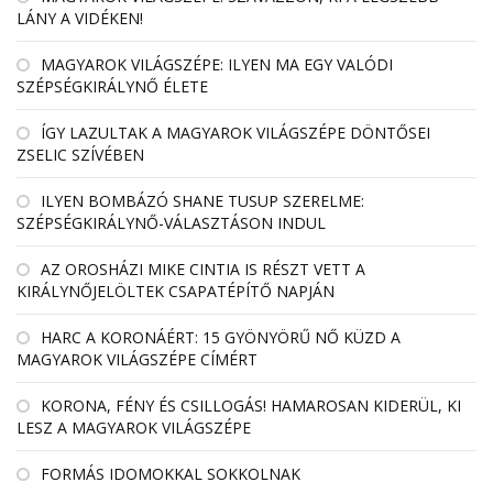
LÁNY A VIDÉKEN!
MAGYAROK VILÁGSZÉPE: ILYEN MA EGY VALÓDI
SZÉPSÉGKIRÁLYNŐ ÉLETE
ÍGY LAZULTAK A MAGYAROK VILÁGSZÉPE DÖNTŐSEI
ZSELIC SZÍVÉBEN
ILYEN BOMBÁZÓ SHANE TUSUP SZERELME:
SZÉPSÉGKIRÁLYNŐ-VÁLASZTÁSON INDUL
AZ OROSHÁZI MIKE CINTIA IS RÉSZT VETT A
KIRÁLYNŐJELÖLTEK CSAPATÉPÍTŐ NAPJÁN
HARC A KORONÁÉRT: 15 GYÖNYÖRŰ NŐ KÜZD A
MAGYAROK VILÁGSZÉPE CÍMÉRT
KORONA, FÉNY ÉS CSILLOGÁS! HAMAROSAN KIDERÜL, KI
LESZ A MAGYAROK VILÁGSZÉPE
FORMÁS IDOMOKKAL SOKKOLNAK