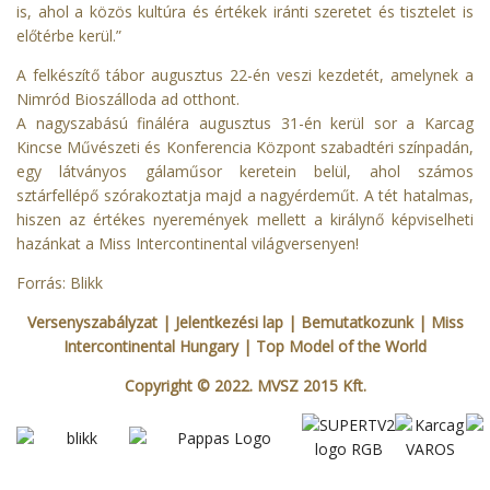
is, ahol a közös kultúra és értékek iránti szeretet és tisztelet is
előtérbe kerül.”
A felkészítő tábor augusztus 22-én veszi kezdetét, amelynek a
Nimród Bioszálloda ad otthont.
A nagyszabású fináléra augusztus 31-én kerül sor a Karcag
Kincse Művészeti és Konferencia Központ szabadtéri színpadán,
egy látványos gálaműsor keretein belül, ahol számos
sztárfellépő szórakoztatja majd a nagyérdeműt. A tét hatalmas,
hiszen az értékes nyeremények mellett a királynő képviselheti
hazánkat a Miss Intercontinental világversenyen!
Forrás: Blikk
Versenyszabályzat
| Jelentkezési lap
|
Bemutatkozunk
|
Miss
Intercontinental Hungary
|
Top Model of the World
Copyright © 2022. MVSZ 2015 Kft.