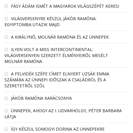
FÁSY ÁDÁM ISMÉT A MAGYAROK VILÁGSZÉPÉT KERESI
VILÁGVERSENYRE KÉSZÜL JÁKÓB RAMÓNA:
EGYIPTOMBA UTAZIK MAJD
A KIRÁLYNŐ, MOLNÁR RAMÓNA ÉS AZ ÜNNEPEK
ILYEN VOLT A MISS INTERCONTINENTAL:
VILÁGVERSENYEN SZERZETT ÉLMÉNYEIRŐL MESÉLT
MOLNÁR RAMÓNA
A FELVIDÉK SZÉPE CÍMET ELNYERT UZSÁK EMMA
SZÁMÁRA AZ ÜNNEPI IDŐSZAK A CSALÁDRÓL ÉS A
SZERETETRŐL SZÓL
JÁKÓB RAMÓNA KARÁCSONYA
ÜNNEPEK, AHOGY AZ I. UDVARHÖLGY, PÉTER BARBARA
LÁTJA
ÍGY KÉSZÜL SOMOGYI DORINA AZ ÜNNEPEKRE