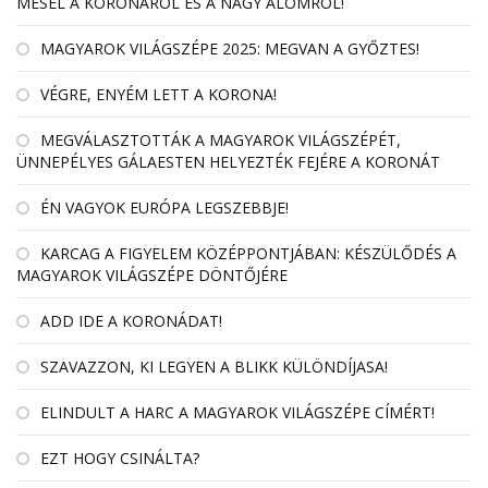
MESÉL A KORONÁRÓL ÉS A NAGY ÁLOMRÓL!
MAGYAROK VILÁGSZÉPE 2025: MEGVAN A GYŐZTES!
VÉGRE, ENYÉM LETT A KORONA!
MEGVÁLASZTOTTÁK A MAGYAROK VILÁGSZÉPÉT,
ÜNNEPÉLYES GÁLAESTEN HELYEZTÉK FEJÉRE A KORONÁT
ÉN VAGYOK EURÓPA LEGSZEBBJE!
KARCAG A FIGYELEM KÖZÉPPONTJÁBAN: KÉSZÜLŐDÉS A
MAGYAROK VILÁGSZÉPE DÖNTŐJÉRE
ADD IDE A KORONÁDAT!
SZAVAZZON, KI LEGYEN A BLIKK KÜLÖNDÍJASA!
ELINDULT A HARC A MAGYAROK VILÁGSZÉPE CÍMÉRT!
EZT HOGY CSINÁLTA?