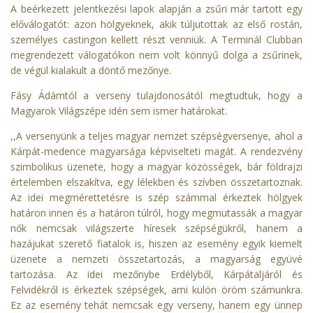
A beérkezett jelentkezési lapok alapján a zsűri már tartott egy
előválogatót: azon hölgyeknek, akik túljutottak az első rostán,
személyes castingon kellett részt venniük. A Terminál Clubban
megrendezett válogatókon nem volt könnyű dolga a zsűrinek,
de végül kialakult a döntő mezőnye.
Fásy Ádámtól a verseny tulajdonosától megtudtuk, hogy a
Magyarok Világszépe idén sem ismer határokat.
,,A versenyünk a teljes magyar nemzet szépségversenye, ahol a
Kárpát-medence magyarsága képviselteti magát. A rendezvény
szimbolikus üzenete, hogy a magyar közösségek, bár földrajzi
értelemben elszakítva, egy lélekben és szívben összetartoznak.
Az idei megmérettetésre is szép számmal érkeztek hölgyek
határon innen és a határon túlról, hogy megmutassák a magyar
nők nemcsak világszerte híresek szépségükről, hanem a
hazájukat szerető fiatalok is, hiszen az esemény egyik kiemelt
üzenete a nemzeti összetartozás, a magyarság együvé
tartozása. Az idei mezőnybe Erdélyből, Kárpátaljáról és
Felvidékről is érkeztek szépségek, ami külön öröm számunkra.
Ez az esemény tehát nemcsak egy verseny, hanem egy ünnep