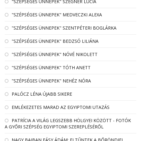
"SZÉPSÉGES ÜNNEPEK" SZEGNER LÚCIA
"SZÉPSÉGES ÜNNEPEK" MEDVECZKI ALEXA
"SZÉPSÉGES ÜNNEPEK" SZENTPÉTERI BOGLÁRKA
"SZÉPSÉGES ÜNNEPEK" BEDZSÓ LILIÁNA
"SZÉPSÉGES ÜNNEPEK" NÓVÉ NIKOLETT
"SZÉPSÉGES ÜNNEPEK" TÓTH ANETT
"SZÉPSÉGES ÜNNEPEK" NEHÉZ NÓRA
PALÓCZ LÉNA ÚJABB SIKERE
EMLÉKEZETES MARAD AZ EGYIPTOMI UTAZÁS
PATRÍCIA A VILÁG LEGSZEBB HÖLGYEI KÖZÖTT - FOTÓK
A GYŐRI SZÉPSÉG EGYIPTOMI SZEREPLÉSÉRŐL
NAGY BAJBAN FÁSY ÁDÁM: ELTŰNTEK A BŐRÖNDJEI