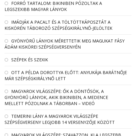
FORRÓ TARTALOM: BIKINIBEN PÓZOLTAK A
LEGSZEXIBB MAGYAR LÁNYOK
IMÁDJÁK A PACALT ÉS A TÖLTÖTTKÁPOSZTÁT A
KISKÖRÉN TÁBOROZÓ SZÉPSÉGKIRÁLYNŐ-JELÖLTEK
GYÖNYÖRŰ LÁNYOK MÉRETTETIK MEG MAGUKAT FÁSY
ÁDÁM KISKÖREI SZÉPSÉGVERSENYÉN
SZÉPEK ÉS SZEXIK
OTT A PÉLDA DOROTTYA ELŐTT: ANYUKÁJA BARÁTNŐJE
MÁR SZÉPSÉGKIRÁLYNŐ LETT
MAGYAROK VILÁGSZÉPE: ŐK A DÖNTŐSÖK, A
GYÖNYÖRŰ LÁNYOK, AKIK BIKINIBEN, A MEDENCE
MELLETT PÓZOLNAK A TÁBORBAN – VIDEÓ
TEMERINI LÁNY A MAGYAROK VILÁGSZÉPE
SZÉPSÉGVERSENY LEGJOBB 14 VERSENYZŐJE KÖZÖTT
MAGYAROK VILÁGSZÉPE: SZAVAZZON, KI A LEGSZEBB