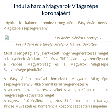
Indul a harc a Magyarok Világszépe
koronájáért
Nyolcadik alkalommal rendezik meg idén a Fásy Ádám nevével 
Világszépe szépségverseny!
Fásy Ádám és a tavalyi királynő, Nánási Dorottya
Most is rengeteg lány jelentkezett, hogy megmérettesse magát
a királynőnek járó koronáért és a fődíjért, ami egy személyautó
a Pappas Magyarország és a Magyarok Világszépe
Szervezősége jóvoltából.
A Fásy Ádám nevével fémjelzett Magyarok Világszépe
szépségverseny 8. alkalommal kerül megrendezésre
A verseny nemzetközi résztvevőket is vonz, a Kárpát-medence
magyarsága képviselteti magát
A nagyszabású fináléra augusztus 31-én kerül sor a Karcag
Kincse Művészeti és Konferencia Központ szabadtéri színpadán