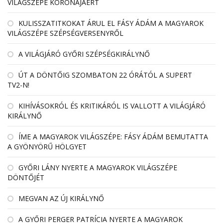
VILÁGSZÉPE KORONÁJÁÉRT
KULISSZATITKOKAT ÁRUL EL FÁSY ÁDÁM A MAGYAROK
VILÁGSZÉPE SZÉPSÉGVERSENYRŐL
A VILÁGJÁRÓ GYŐRI SZÉPSÉGKIRÁLYNŐ
ÚT A DÖNTŐIG SZOMBATON 22 ÓRÁTÓL A SUPERT
TV2-N!
KIHÍVÁSOKRÓL ÉS KRITIKÁRÓL IS VALLOTT A VILÁGJÁRÓ
KIRÁLYNŐ
ÍME A MAGYAROK VILÁGSZÉPE: FÁSY ÁDÁM BEMUTATTA
A GYÖNYÖRŰ HÖLGYET
GYŐRI LÁNY NYERTE A MAGYAROK VILÁGSZÉPE
DÖNTŐJÉT
MEGVAN AZ ÚJ KIRÁLYNŐ
A GYŐRI PERGER PATRÍCIA NYERTE A MAGYAROK