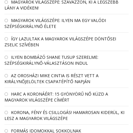
MAGYAROK VILÁGSZÉPE: SZAVAZZON, KI A LEGSZEBB
LÁNY A VIDÉKEN!
MAGYAROK VILÁGSZÉPE: ILYEN MA EGY VALÓDI
SZÉPSÉGKIRÁLYNŐ ÉLETE
ÍGY LAZULTAK A MAGYAROK VILÁGSZÉPE DÖNTŐSEI
ZSELIC SZÍVÉBEN
ILYEN BOMBÁZÓ SHANE TUSUP SZERELME:
SZÉPSÉGKIRÁLYNŐ-VÁLASZTÁSON INDUL
AZ OROSHÁZI MIKE CINTIA IS RÉSZT VETT A
KIRÁLYNŐJELÖLTEK CSAPATÉPÍTŐ NAPJÁN
HARC A KORONÁÉRT: 15 GYÖNYÖRŰ NŐ KÜZD A
MAGYAROK VILÁGSZÉPE CÍMÉRT
KORONA, FÉNY ÉS CSILLOGÁS! HAMAROSAN KIDERÜL, KI
LESZ A MAGYAROK VILÁGSZÉPE
FORMÁS IDOMOKKAL SOKKOLNAK