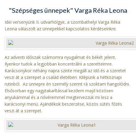
"Szépséges ünnepek" Varga Réka Leona
Idei versenyünk II. udvarhölgye, a szombathelyi Varga Réka
Leona válaszolt az ünnepekkel kapcsolatos kérdéseinkre.
Az adventi időszak számomra nyugalmat és békét jelent.
Ilyenkor tudok a legjobban koncentrálni a szeretteimre.
Karácsonykor néhány napra szinte megáll az idő és a szeretet
veszi át a szerepet a család életében. Kilépünk a hétköznapi
rutinból. Az ünnepre én személy szerint rá szoktam hangolódni.
Elsősorban egy nagytakarítással kezdem majd közösen
anyukámmal és a nővéremmel megtervezzük mi lesz a
karácsonyi menü. Ajándékok beszerzése, közös sütés főzés
veszi át a szerepet.