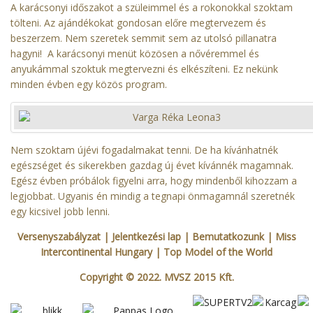
A karácsonyi időszakot a szüleimmel és a rokonokkal szoktam
tölteni. Az ajándékokat gondosan előre megtervezem és
beszerzem. Nem szeretek semmit sem az utolsó pillanatra
hagyni! A karácsonyi menüt közösen a nővéremmel és
anyukámmal szoktuk megtervezni és elkészíteni. Ez nekünk
minden évben egy közös program.
Nem szoktam újévi fogadalmakat tenni. De ha kívánhatnék
egészséget és sikerekben gazdag új évet kívánnék magamnak.
Egész évben próbálok figyelni arra, hogy mindenből kihozzam a
legjobbat. Ugyanis én mindig a tegnapi önmagamnál szeretnék
egy kicsivel jobb lenni.
Versenyszabályzat
| Jelentkezési lap
|
Bemutatkozunk
|
Miss
Intercontinental Hungary
|
Top Model of the World
Copyright © 2022. MVSZ 2015 Kft.