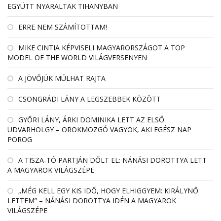
EGYÜTT NYARALTAK TIHANYBAN
ERRE NEM SZÁMÍTOTTAM!
MIKE CINTIA KÉPVISELI MAGYARORSZÁGOT A TOP
MODEL OF THE WORLD VILÁGVERSENYEN
A JÖVŐJÜK MÚLHAT RAJTA
CSONGRÁDI LÁNY A LEGSZEBBEK KÖZÖTT
GYŐRI LÁNY, ÁRKI DOMINIKA LETT AZ ELSŐ
UDVARHÖLGY – ÖRÖKMOZGÓ VAGYOK, AKI EGÉSZ NAP
PÖRÖG
A TISZA-TÓ PARTJÁN DŐLT EL: NÁNÁSI DOROTTYA LETT
A MAGYAROK VILÁGSZÉPE
„MÉG KELL EGY KIS IDŐ, HOGY ELHIGGYEM: KIRÁLYNŐ
LETTEM” – NÁNÁSI DOROTTYA IDÉN A MAGYAROK
VILÁGSZÉPE