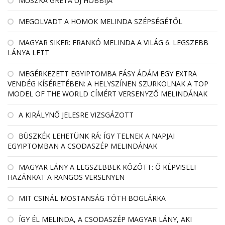
MUSZKA GRÉTA ÚJ HOBBIJA
MEGOLVADT A HOMOK MELINDA SZÉPSÉGÉTŐL
MAGYAR SIKER: FRANKÓ MELINDA A VILÁG 6. LEGSZEBB
LÁNYA LETT
MEGÉRKEZETT EGYIPTOMBA FÁSY ÁDÁM EGY EXTRA
VENDÉG KÍSÉRETÉBEN: A HELYSZÍNEN SZURKOLNAK A TOP
MODEL OF THE WORLD CÍMÉRT VERSENYZŐ MELINDÁNAK
A KIRÁLYNŐ JELESRE VIZSGÁZOTT
BÜSZKÉK LEHETÜNK RÁ: ÍGY TELNEK A NAPJAI
EGYIPTOMBAN A CSODASZÉP MELINDÁNAK
MAGYAR LÁNY A LEGSZEBBEK KÖZÖTT: Ő KÉPVISELI
HAZÁNKAT A RANGOS VERSENYEN
MIT CSINÁL MOSTANSÁG TÓTH BOGLÁRKA
ÍGY ÉL MELINDA, A CSODASZÉP MAGYAR LÁNY, AKI