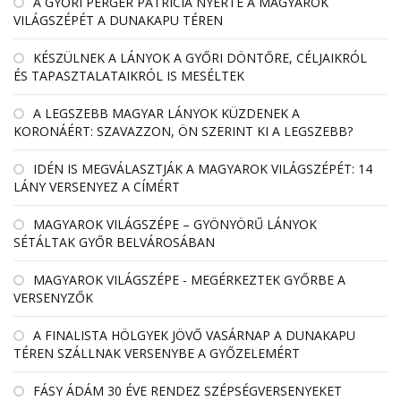
A GYŐRI PERGER PATRÍCIA NYERTE A MAGYAROK
VILÁGSZÉPÉT A DUNAKAPU TÉREN
KÉSZÜLNEK A LÁNYOK A GYŐRI DÖNTŐRE, CÉLJAIKRÓL
ÉS TAPASZTALATAIKRÓL IS MESÉLTEK
A LEGSZEBB MAGYAR LÁNYOK KÜZDENEK A
KORONÁÉRT: SZAVAZZON, ÖN SZERINT KI A LEGSZEBB?
IDÉN IS MEGVÁLASZTJÁK A MAGYAROK VILÁGSZÉPÉT: 14
LÁNY VERSENYEZ A CÍMÉRT
MAGYAROK VILÁGSZÉPE – GYÖNYÖRŰ LÁNYOK
SÉTÁLTAK GYŐR BELVÁROSÁBAN
MAGYAROK VILÁGSZÉPE - MEGÉRKEZTEK GYŐRBE A
VERSENYZŐK
A FINALISTA HÖLGYEK JÖVŐ VASÁRNAP A DUNAKAPU
TÉREN SZÁLLNAK VERSENYBE A GYŐZELEMÉRT
FÁSY ÁDÁM 30 ÉVE RENDEZ SZÉPSÉGVERSENYEKET