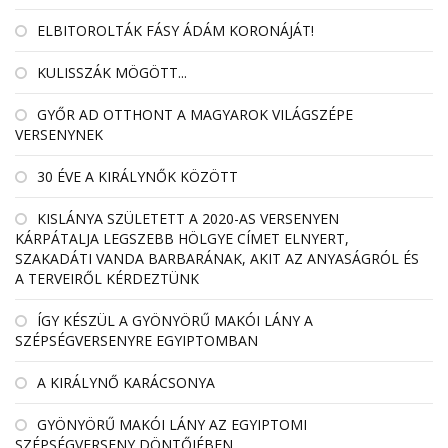
ELBITOROLTÁK FÁSY ÁDÁM KORONÁJÁT!
KULISSZÁK MÖGÖTT...
GYŐR AD OTTHONT A MAGYAROK VILÁGSZÉPE
VERSENYNEK
30 ÉVE A KIRÁLYNŐK KÖZÖTT
KISLÁNYA SZÜLETETT A 2020-AS VERSENYEN
KÁRPÁTALJA LEGSZEBB HÖLGYE CÍMET ELNYERT,
SZAKADÁTI VANDA BARBARÁNAK, AKIT AZ ANYASÁGRÓL ÉS
A TERVEIRŐL KÉRDEZTÜNK
ÍGY KÉSZÜL A GYÖNYÖRŰ MAKÓI LÁNY A
SZÉPSÉGVERSENYRE EGYIPTOMBAN
A KIRÁLYNŐ KARÁCSONYA
GYÖNYÖRŰ MAKÓI LÁNY AZ EGYIPTOMI
SZÉPSÉGVERSENY DÖNTŐJÉBEN