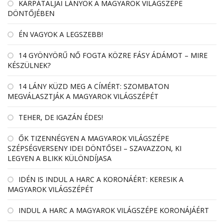
KÁRPÁTALJAI LÁNYOK A MAGYAROK VILÁGSZÉPE
DÖNTŐJÉBEN
ÉN VAGYOK A LEGSZEBB!
14 GYÖNYÖRŰ NŐ FOGTA KÖZRE FÁSY ÁDÁMOT – MIRE
KÉSZÜLNEK?
14 LÁNY KÜZD MEG A CÍMÉRT: SZOMBATON
MEGVÁLASZTJÁK A MAGYAROK VILÁGSZÉPÉT
TEHER, DE IGAZÁN ÉDES!
ŐK TIZENNÉGYEN A MAGYAROK VILÁGSZÉPE
SZÉPSÉGVERSENY IDEI DÖNTŐSEI – SZAVAZZON, KI
LEGYEN A BLIKK KÜLÖNDÍJASA
IDÉN IS INDUL A HARC A KORONÁÉRT: KERESIK A
MAGYAROK VILÁGSZÉPÉT
INDUL A HARC A MAGYAROK VILÁGSZÉPE KORONÁJÁÉRT