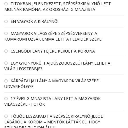
TITOKBAN JELENTKEZETT, SZÉPSÉGKIRÁLYNŐ LETT
MOLNÁR RAMÓNA, AZ OROSHÁZI GIMNAZISTA
ÉN VAGYOK A KIRÁLYNŐ!
MAGYAROK VILÁGSZÉPE SZÉPSÉGVERSENY: A
KOMÁROMI UZSÁK EMMA LETT A FELVIDÉK SZÉPE
CSENGŐDI LÁNY FEJÉRE KERÜLT A KORONA
EGY GYÖNYÖRŰ, HAJDÚSZOBOSZLÓI LÁNY LEHET A
VILÁG LEGSZEBBJE?
KÁRPÁTALJAI LÁNY A MAGYAROK VILÁGSZÉPE
UDVARHÖLGYE
17 ÉVES GIMNAZISTA LÁNY LETT A MAGYAROK
VILÁGSZÉPE - FOTÓK
TŐBŐL LESZAKADT A SZÉPSÉGKIRÁLYNŐ-JELÖLT
LÁBÁRÓL A KÖRÖM – MENTŐK LÁTTÁK EL, HOGY
SZÍNPADRA TUDJON ÁLLNI