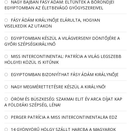
NAGY BAJBAN FÁSY ÁDÁM: ELTŰNTEK A BŐRÖNDJEI
EGYIPTOMBAN AZ ÉLETBEVÁGÓ GYÓGYSZEREIVEL
FÁSY ÁDÁM KIRÁLYNŐJE ELÁRULTA, HOGYAN
VISELKEDIK AZ UTAKON
EGYIPTOMBAN KÉSZÜL A VILÁGVERSENY DÖNTŐJÉRE A
GYŐRI SZÉPSÉGKIRÁLYNŐ
MISS INTERCONTINENTAL: PATRÍCIA A VILÁG LEGSZEBB
HÖLGYEI KÖZÜL IS KITŰNIK
EGYIPTOMBAN BIZONYÍTHAT FÁSY ÁDÁM KIRÁLYNŐJE
NAGY MEGMÉRETTETÉSRE KÉSZÜL A KIRÁLYNŐ!
ÖRÖM ÉS BÜSZKESÉG: SZAKMAI ELIT ÉV ARCA DÍJAT KAP
A FÖLDEÁKI SZÉPSÉG, LÉNA!
PERGER PATRÍCIA A MISS INTERCONTINENTALRA EDZ
14 GYÖNYÖRŰ HÖLGY SZÁLLT HARCBA A MAGYAROK