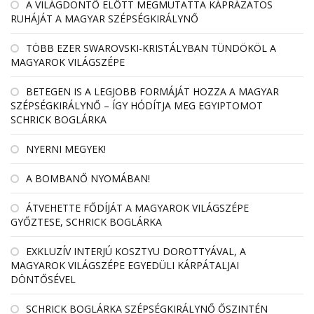
A VILÁGDÖNTŐ ELŐTT MEGMUTATTA KÁPRÁZATOS
RUHÁJÁT A MAGYAR SZÉPSÉGKIRÁLYNŐ
TÖBB EZER SWAROVSKI-KRISTÁLYBAN TÜNDÖKÖL A
MAGYAROK VILÁGSZÉPE
BETEGEN IS A LEGJOBB FORMÁJÁT HOZZA A MAGYAR
SZÉPSÉGKIRÁLYNŐ – ÍGY HÓDÍTJA MEG EGYIPTOMOT
SCHRICK BOGLÁRKA
NYERNI MEGYEK!
A BOMBANŐ NYOMÁBAN!
ÁTVEHETTE FŐDÍJÁT A MAGYAROK VILÁGSZÉPE
GYŐZTESE, SCHRICK BOGLÁRKA
EXKLUZÍV INTERJÚ KOSZTYU DOROTTYÁVAL, A
MAGYAROK VILÁGSZÉPE EGYEDÜLI KÁRPÁTALJAI
DÖNTŐSÉVEL
SCHRICK BOGLÁRKA SZÉPSÉGKIRÁLYNŐ ŐSZINTÉN