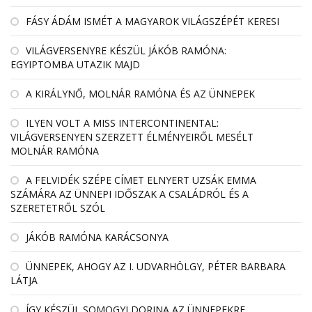
FÁSY ÁDÁM ISMÉT A MAGYAROK VILÁGSZÉPÉT KERESI
VILÁGVERSENYRE KÉSZÜL JÁKÓB RAMÓNA:
EGYIPTOMBA UTAZIK MAJD
A KIRÁLYNŐ, MOLNÁR RAMÓNA ÉS AZ ÜNNEPEK
ILYEN VOLT A MISS INTERCONTINENTAL:
VILÁGVERSENYEN SZERZETT ÉLMÉNYEIRŐL MESÉLT
MOLNÁR RAMÓNA
A FELVIDÉK SZÉPE CÍMET ELNYERT UZSÁK EMMA
SZÁMÁRA AZ ÜNNEPI IDŐSZAK A CSALÁDRÓL ÉS A
SZERETETRŐL SZÓL
JÁKÓB RAMÓNA KARÁCSONYA
ÜNNEPEK, AHOGY AZ I. UDVARHÖLGY, PÉTER BARBARA
LÁTJA
ÍGY KÉSZÜL SOMOGYI DORINA AZ ÜNNEPEKRE