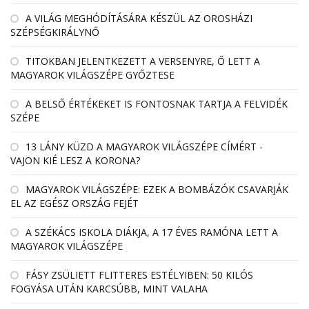
A VILÁG MEGHÓDÍTÁSÁRA KÉSZÜL AZ OROSHÁZI
SZÉPSÉGKIRÁLYNŐ
TITOKBAN JELENTKEZETT A VERSENYRE, Ő LETT A
MAGYAROK VILÁGSZÉPE GYŐZTESE
A BELSŐ ÉRTÉKEKET IS FONTOSNAK TARTJA A FELVIDÉK
SZÉPE
13 LÁNY KÜZD A MAGYAROK VILÁGSZÉPE CÍMÉRT -
VAJON KIÉ LESZ A KORONA?
MAGYAROK VILÁGSZÉPE: EZEK A BOMBÁZÓK CSAVARJÁK
EL AZ EGÉSZ ORSZÁG FEJÉT
A SZÉKÁCS ISKOLA DIÁKJA, A 17 ÉVES RAMÓNA LETT A
MAGYAROK VILÁGSZÉPE
FÁSY ZSÜLIETT FLITTERES ESTÉLYIBEN: 50 KILÓS
FOGYÁSA UTÁN KARCSÚBB, MINT VALAHA