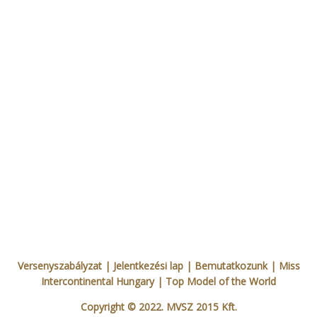
Versenyszabályzat
| Jelentkezési lap
|
Bemutatkozunk
|
Miss
Intercontinental Hungary
|
Top Model of the World
Copyright © 2022. MVSZ 2015 Kft.