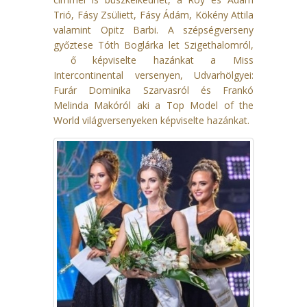
Trió, Fásy Zsüliett, Fásy Ádám, Kökény Attila
valamint Opitz Barbi. A szépségverseny
győztese Tóth Boglárka let Szigethalomról,
ő képviselte hazánkat a Miss
Intercontinental versenyen, Udvarhölgyei:
Furár Dominika Szarvasról és Frankó
Melinda Makóról aki a Top Model of the
World világversenyeken képviselte hazánkat.