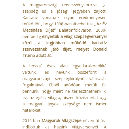
A magyarországi rendezvénysorozat „a
szépség és a jóság” jegyében zajlott.
Karitatív vonatunk olyan eredményesen
működött, hogy 1998-ban átvehettük ,,
Az Év
Mecénása Díjat”
Balatonföldváron, 2000-
ben pedig
elnyert
ük
a világ szépségversenyei
közül a legjobban működő karitatív
szervezetnek járó díjat, melyet Donald
Trump adott át
.
A hosszú évek alatt egyeduralkodókká
váltunk, és nevünk összeforrt a
magyarországi szépségkirálynő választás
fogalmával. Ebből adódóan merült fel
bennünk, hogy miért ne terjeszthetnénk ki
ezt az egész világra, hiszen közismert, hogy
a magyar lányok szépsége nem ismer
határokat.
2016-ban
Magyarok Világszépe
néven útjára
indítottuk kis hazánk világversenyét. A