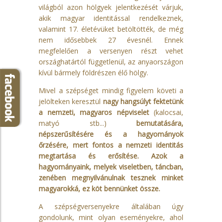
világból azon hölgyek jelentkezését várjuk,
akik magyar identitással rendelkeznek,
valamint 17. életévüket betöltötték, de még
nem idősebbek 27 évesnél. Ennek
megfelelően a versenyen részt vehet
országhatártól függetlenül, az anyaországon
kívül bármely földrészen élő hölgy.
Mivel a szépséget mindig figyelem követi a
jelölteken keresztül
nagy hangsúlyt fektetünk
a nemzeti, magyaros népviselet
(kalocsai,
matyó stb...)
bemutatására,
népszerűsítésére és a hagyományok
őrzésére, mert fontos a nemzeti identitás
megtartása és erősítése. Azok a
hagyományaink, melyek viseletben, táncban,
zenében megnyilvánulnak tesznek minket
magyarokká, ez köt bennünket össze.
A szépségversenyekre általában úgy
gondolunk, mint olyan eseményekre, ahol