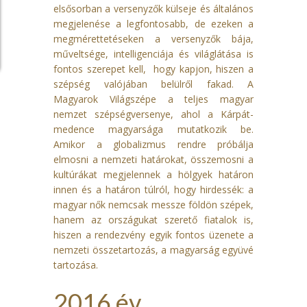
elsősorban a versenyzők külseje és általános
megjelenése a legfontosabb, de ezeken a
megmérettetéseken a versenyzők bája,
műveltsége, intelligenciája és világlátása is
fontos szerepet kell, hogy kapjon, hiszen a
szépség valójában belülről fakad. A
Magyarok Világszépe a teljes magyar
nemzet szépségversenye, ahol a Kárpát-
medence magyarsága mutatkozik be.
Amikor a globalizmus rendre próbálja
elmosni a nemzeti határokat, összemosni a
kultúrákat megjelennek a hölgyek határon
innen és a határon túlról, hogy hirdessék: a
magyar nők nemcsak messze földön szépek,
hanem az országukat szerető fiatalok is,
hiszen a rendezvény egyik fontos üzenete a
nemzeti összetartozás, a magyarság együvé
tartozása.
2016 év