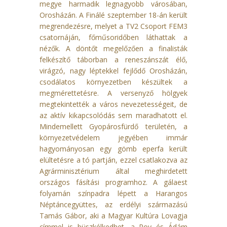
megye harmadik legnagyobb városában,
Orosházán. A Finálé szeptember 18-án került
megrendezésre, melyet a TV2 Csoport FEM3
csatornáján, főműsoridőben láthattak a
nézők. A döntőt megelőzően a finalisták
felkészítő táborban a reneszánszát élő,
virágzó, nagy léptekkel fejlődő Orosházán,
csodálatos környezetben készültek a
megmérettetésre. A versenyző hölgyek
megtekintették a város nevezetességeit, de
az aktív kikapcsolódás sem maradhatott el.
Mindemellett Gyopárosfürdő területén, a
környezetvédelem jegyében immár
hagyományosan egy gömb eperfa került
elültetésre a tó partján, ezzel csatlakozva az
Agrárminisztérium által meghirdetett
országos fásítási programhoz. A gálaest
folyamán színpadra lépett a Harangos
Néptáncegyüttes, az erdélyi származású
Tamás Gábor, aki a Magyar Kultúra Lovagja
címmel is büszkélkedhet, a Roy és Ádám