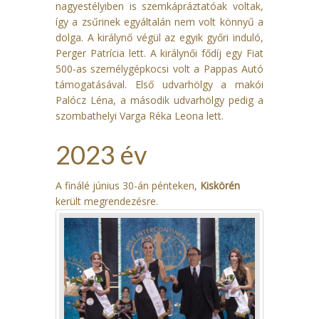
nagyestélyiben is szemkápráztatóak voltak,
így a zsűrinek egyáltalán nem volt könnyű a
dolga. A királynő végül az egyik győri induló,
Perger Patrícia lett. A királynői fődíj egy Fiat
500-as személygépkocsi volt a Pappas Autó
támogatásával. Első udvarhölgy a makói
Palócz Léna, a második udvarhölgy pedig a
szombathelyi Varga Réka Leona lett.
2023 év
A finálé június 30-án pénteken,
Kiskörén
került megrendezésre.