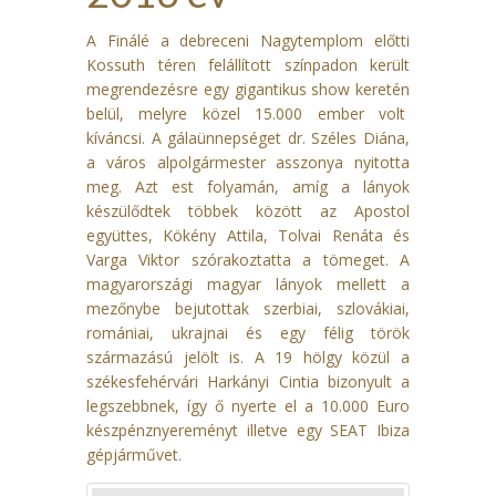
A Finálé a debreceni Nagytemplom előtti
Kossuth téren felállított színpadon került
megrendezésre egy gigantikus show keretén
belül, melyre közel 15.000 ember volt
kíváncsi. A gálaünnepséget dr. Széles Diána,
a város alpolgármester asszonya nyitotta
meg. Azt est folyamán, amíg a lányok
készülődtek többek között az Apostol
együttes, Kökény Attila, Tolvai Renáta és
Varga Viktor szórakoztatta a tömeget. A
magyarországi magyar lányok mellett a
mezőnybe bejutottak szerbiai, szlovákiai,
romániai, ukrajnai és egy félig török
származású jelölt is. A 19 hölgy közül a
székesfehérvári Harkányi Cintia bizonyult a
legszebbnek, így ő nyerte el a 10.000 Euro
készpénznyereményt illetve egy SEAT Ibiza
gépjárművet.