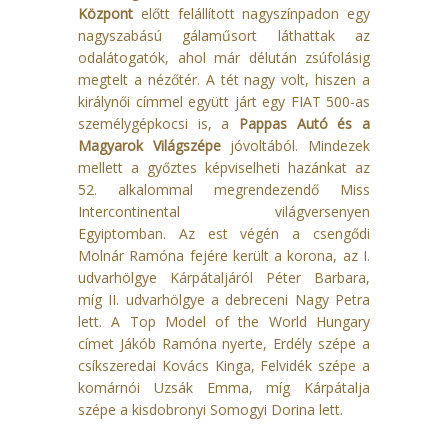
Központ
előtt felállított nagyszínpadon egy
nagyszabású gálaműsort láthattak az
odalátogatók, ahol már délután zsúfolásig
megtelt a nézőtér. A tét nagy volt, hiszen a
királynői címmel együtt járt egy FIAT 500-as
személygépkocsi is, a
Pappas Autó és a
Magyarok Világszépe
jóvoltából. Mindezek
mellett a győztes képviselheti hazánkat az
52. alkalommal megrendezendő Miss
Intercontinental világversenyen
Egyiptomban. Az est végén a csengődi
Molnár Ramóna fejére került a korona, az I.
udvarhölgye Kárpátaljáról Péter Barbara,
míg II. udvarhölgye a debreceni Nagy Petra
lett. A Top Model of the World Hungary
címet Jákób Ramóna nyerte, Erdély szépe a
csíkszeredai Kovács Kinga, Felvidék szépe a
komárnói Uzsák Emma, míg Kárpátalja
szépe a kisdobronyi Somogyi Dorina lett.