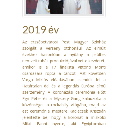
2019 év
Az erzsébetvárosi Pesti Magyar Színház
szolgált a verseny otthonául. Az elmúlt
évekhez hasonlóan a nyitány a jelöltek
nemzeti ruhás produkciójával vette kezdetét,
amikor is a 17 finalista Vittorio Monti
csárdására ropta a táncot. Azt követően
Varga Miklós előadásában csendült fel a
Határtalan dal és a legendás Európa című
szerzemény. A koronázási ceremónia előtt
Egri Péter és a Mystery Gang kalauzolta a
közönséget a rockabilly világába, majd az
est ceremónia mestere Kadlecsek Krisztián
jelentette be, hogy a koronát a miskolci
Mikó Fanni nyerte, aki Egyiptomban