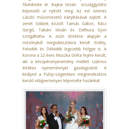
fővédnöke dr. Bajkai István országgyűlési
képviselő úr nyitott meg. Az est Istenes
László műsorvezető irányításával zajlott. A
zenét többek között Tamás Gábor, Rácz
Gergő, Tabáni István és Delhusa Gjon
szolgáltatta. A zsűri döntése alapján a
mezőnyből megválasztásra került Erdély,
Felvidék és Délvidék legszebb hölgye is. A
korona a 22 éves Muszka Gréta fejére került,
aki a készpénznyeremény mellett számos
értékes nyereménnyel gazdagodott. A
királynő a Fülöp-szigeteken megrendezésre
kerülő világversenyen képviselte hazánkat.