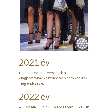
2021 év
Ebben az évben a versenyek a
világjárványnak köszönhetően nem kerültek
megrendezésre.
2022 év
A finálé
Győr városában
került