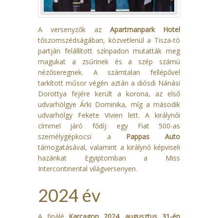
A versenyzők az
Apartmanpark Hotel
tőszomszédságában, közvetlenül a Tisza-tó
partján felállított színpadon mutatták meg
magukat a zsűrinek és a szép számú
nézőseregnek. A számtalan fellépővel
tarkított műsor végén aztán a diósdi Nánási
Dorottya fejére került a korona, az első
udvarhölgye Árki Dominika, míg a második
udvarhölgy Fekete Vivien lett. A királynői
címmel járó fődíj: egy Fiat 500-as
személygépkocsi a
Pappas Auto
támogatásával, valamint a királynő képviseli
hazánkat Egyiptomban a Miss
Intercontinental világversenyen.
2024 év
A finálé
Karcagon 2024. augusztus 31-én