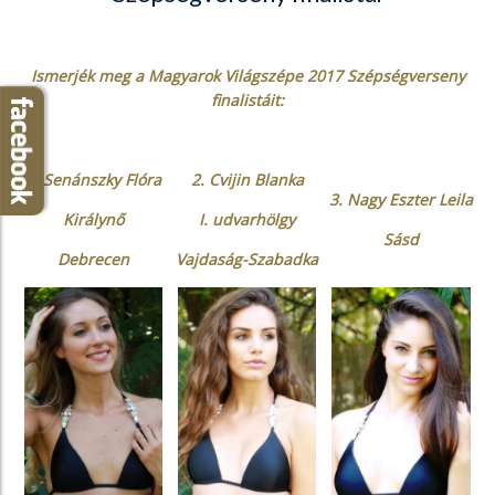
Ismerjék meg a Magyarok Világszépe 2017 Szépségverseny
finalistáit:
1. Senánszky Flóra
2. Cvijin Blanka
3. Nagy Eszter Leila
Királynő
I. udvarhölgy
Sásd
Debrecen
Vajdaság-Szabadka