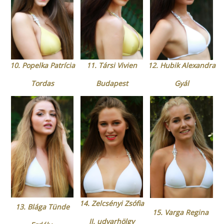
10. Popelka Patrícia
11. Társi Vivien
12. Hubik Alexandra
Tordas
Budapest
Gyál
14. Zelcsényi Zsófia
13.
Blága Tünde
15. Varga Regina
II. udvarhölgy