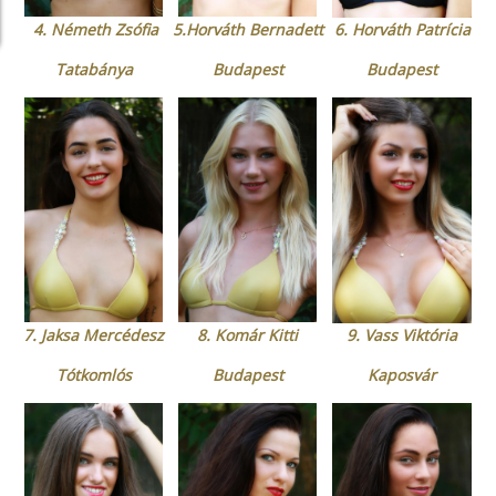
4. Németh Zsófia
5.Horváth Bernadett
6. Horváth Patrícia
Tatabánya
Budapest
Budapest
7. Jaksa Mercédesz
8. Komár Kitti
9. Vass Viktória
Tótkomlós
Budapest
Kaposvár