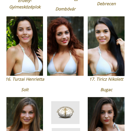
Erdély-
Debrecen
Gyimesközéplok
Dombóvár
16. Turzai Henrietta
17. Tiricz Nikolett
Solt
Bugac