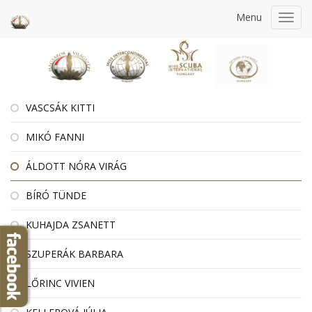
Menu
Toggl
navig
VASCSÁK KITTI
MIKÓ FANNI
ÁLDOTT NÓRA VIRÁG
BÍRÓ TÜNDE
KUHAJDA ZSANETT
SZUPERÁK BARBARA
LŐRINC VIVIEN