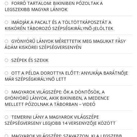
FORRÓ TARTALOM: BIKINIBEN PÓZOLTAK A
LEGSZEXIBB MAGYAR LÁNYOK
IMÁDJÁK A PACALT ÉS A TÖLTÖTTKÁPOSZTÁT A
KISKÖRÉN TÁBOROZÓ SZÉPSÉGKIRÁLYNŐ-JELÖLTEK
GYÖNYÖRŰ LÁNYOK MÉRETTETIK MEG MAGUKAT FÁSY
ÁDÁM KISKÖREI SZÉPSÉGVERSENYÉN
SZÉPEK ÉS SZEXIK
OTT A PÉLDA DOROTTYA ELŐTT: ANYUKÁJA BARÁTNŐJE
MÁR SZÉPSÉGKIRÁLYNŐ LETT
MAGYAROK VILÁGSZÉPE: ŐK A DÖNTŐSÖK, A
GYÖNYÖRŰ LÁNYOK, AKIK BIKINIBEN, A MEDENCE
MELLETT PÓZOLNAK A TÁBORBAN – VIDEÓ
TEMERINI LÁNY A MAGYAROK VILÁGSZÉPE
SZÉPSÉGVERSENY LEGJOBB 14 VERSENYZŐJE KÖZÖTT
MAGYAROK VILÁGSZÉPE: SZAVAZZON, KI A LEGSZEBB