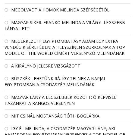
MEGOLVADT A HOMOK MELINDA SZÉPSÉGÉTŐL
MAGYAR SIKER: FRANKÓ MELINDA A VILÁG 6. LEGSZEBB
LÁNYA LETT
MEGÉRKEZETT EGYIPTOMBA FÁSY ÁDÁM EGY EXTRA
VENDÉG KÍSÉRETÉBEN: A HELYSZÍNEN SZURKOLNAK A TOP
MODEL OF THE WORLD CÍMÉRT VERSENYZŐ MELINDÁNAK
A KIRÁLYNŐ JELESRE VIZSGÁZOTT
BÜSZKÉK LEHETÜNK RÁ: ÍGY TELNEK A NAPJAI
EGYIPTOMBAN A CSODASZÉP MELINDÁNAK
MAGYAR LÁNY A LEGSZEBBEK KÖZÖTT: Ő KÉPVISELI
HAZÁNKAT A RANGOS VERSENYEN
MIT CSINÁL MOSTANSÁG TÓTH BOGLÁRKA
ÍGY ÉL MELINDA, A CSODASZÉP MAGYAR LÁNY, AKI
HAMAROSAN EGYIPTOMBAN VERSENYEZ A TOP MODEL OF