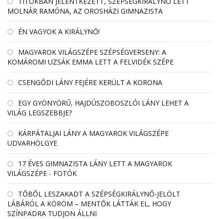
TITOKBAN JELENTKEZETT, SZÉPSÉGKIRÁLYNŐ LETT
MOLNÁR RAMÓNA, AZ OROSHÁZI GIMNAZISTA
ÉN VAGYOK A KIRÁLYNŐ!
MAGYAROK VILÁGSZÉPE SZÉPSÉGVERSENY: A
KOMÁROMI UZSÁK EMMA LETT A FELVIDÉK SZÉPE
CSENGŐDI LÁNY FEJÉRE KERÜLT A KORONA
EGY GYÖNYÖRŰ, HAJDÚSZOBOSZLÓI LÁNY LEHET A
VILÁG LEGSZEBBJE?
KÁRPÁTALJAI LÁNY A MAGYAROK VILÁGSZÉPE
UDVARHÖLGYE
17 ÉVES GIMNAZISTA LÁNY LETT A MAGYAROK
VILÁGSZÉPE - FOTÓK
TŐBŐL LESZAKADT A SZÉPSÉGKIRÁLYNŐ-JELÖLT
LÁBÁRÓL A KÖRÖM – MENTŐK LÁTTÁK EL, HOGY
SZÍNPADRA TUDJON ÁLLNI