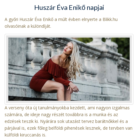
Huszár Éva Enikő napjai
A győri Huszár Éva Enikő a múlt évben elnyerte a Blikk.hu
olvasóinak a különdíját.
A verseny óta új tanulmányokba kezdett, ami nagyon izgalmas
számára, de ideje nagy részét továbbra is a munka és az
edzések teszik ki. Nyárára sok utazást tervez barátnőkkel és a
párjával is, ezek főleg belföldi pihenések lesznek, de tervben van
külföldi kiruccanás is.