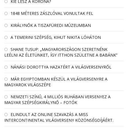
KIÉ LESZ A KORONA?
1848 MÉTERES ZÁSZLÓVAL VONULTAK FEL
KIRÁLYNŐK A TISZAFÜREDI MÚZEUMBAN
A TEMERINI SZÉPSÉG, KIHUT NIKITA LÓHÁTON
SHANE TUSUP: „MAGYARORSZÁGON SZERETNÉNK
LEÉLNI AZ ÉLETÜNKET, ÍGY ITTHON SZÜLETNE A BABÁNK”
NÁNÁSI DOROTTYA HAZATÉRT A VILÁGVERSENYRŐL
MÁR EGYIPTOMBAN KÉSZÜL A VILÁGVERSENYRE A
MAGYAROK VILÁGSZÉPE
NEMZETI SZÍNŰ, 4 MILLIÓS RUHÁBAN VERSENYEZ A
MAGYAR SZÉPSÉGKIRÁLYNŐ – FOTÓK
ELINDULT AZ ONLINE SZAVAZÁS A MISS
INTERCONTINENTAL VILÁGVERSENY KÖZÖNSÉGDÍJÁÉRT.