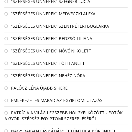
"SZÉPSÉGES ÜNNEPEK" SZEGNER LÚCIA
"SZÉPSÉGES ÜNNEPEK" MEDVECZKI ALEXA
"SZÉPSÉGES ÜNNEPEK" SZENTPÉTERI BOGLÁRKA
"SZÉPSÉGES ÜNNEPEK" BEDZSÓ LILIÁNA
"SZÉPSÉGES ÜNNEPEK" NÓVÉ NIKOLETT
"SZÉPSÉGES ÜNNEPEK" TÓTH ANETT
"SZÉPSÉGES ÜNNEPEK" NEHÉZ NÓRA
PALÓCZ LÉNA ÚJABB SIKERE
EMLÉKEZETES MARAD AZ EGYIPTOMI UTAZÁS
PATRÍCIA A VILÁG LEGSZEBB HÖLGYEI KÖZÖTT - FOTÓK
A GYŐRI SZÉPSÉG EGYIPTOMI SZEREPLÉSÉRŐL
NAGY BAJBAN FÁSY ÁDÁM: ELTŰNTEK A BŐRÖNDJEI