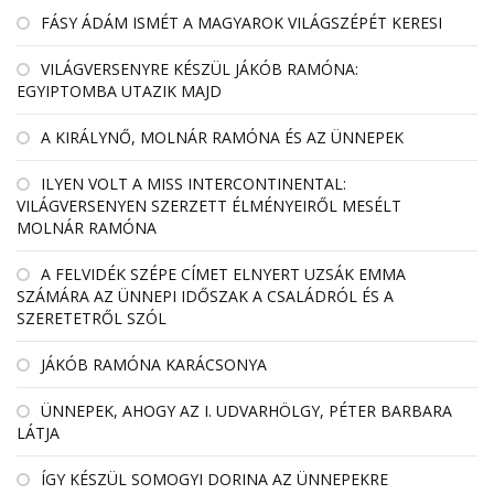
FÁSY ÁDÁM ISMÉT A MAGYAROK VILÁGSZÉPÉT KERESI
VILÁGVERSENYRE KÉSZÜL JÁKÓB RAMÓNA:
EGYIPTOMBA UTAZIK MAJD
A KIRÁLYNŐ, MOLNÁR RAMÓNA ÉS AZ ÜNNEPEK
ILYEN VOLT A MISS INTERCONTINENTAL:
VILÁGVERSENYEN SZERZETT ÉLMÉNYEIRŐL MESÉLT
MOLNÁR RAMÓNA
A FELVIDÉK SZÉPE CÍMET ELNYERT UZSÁK EMMA
SZÁMÁRA AZ ÜNNEPI IDŐSZAK A CSALÁDRÓL ÉS A
SZERETETRŐL SZÓL
JÁKÓB RAMÓNA KARÁCSONYA
ÜNNEPEK, AHOGY AZ I. UDVARHÖLGY, PÉTER BARBARA
LÁTJA
ÍGY KÉSZÜL SOMOGYI DORINA AZ ÜNNEPEKRE