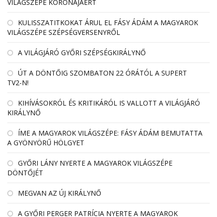
VILÁGSZÉPE KORONÁJÁÉRT
KULISSZATITKOKAT ÁRUL EL FÁSY ÁDÁM A MAGYAROK
VILÁGSZÉPE SZÉPSÉGVERSENYRŐL
A VILÁGJÁRÓ GYŐRI SZÉPSÉGKIRÁLYNŐ
ÚT A DÖNTŐIG SZOMBATON 22 ÓRÁTÓL A SUPERT
TV2-N!
KIHÍVÁSOKRÓL ÉS KRITIKÁRÓL IS VALLOTT A VILÁGJÁRÓ
KIRÁLYNŐ
ÍME A MAGYAROK VILÁGSZÉPE: FÁSY ÁDÁM BEMUTATTA
A GYÖNYÖRŰ HÖLGYET
GYŐRI LÁNY NYERTE A MAGYAROK VILÁGSZÉPE
DÖNTŐJÉT
MEGVAN AZ ÚJ KIRÁLYNŐ
A GYŐRI PERGER PATRÍCIA NYERTE A MAGYAROK