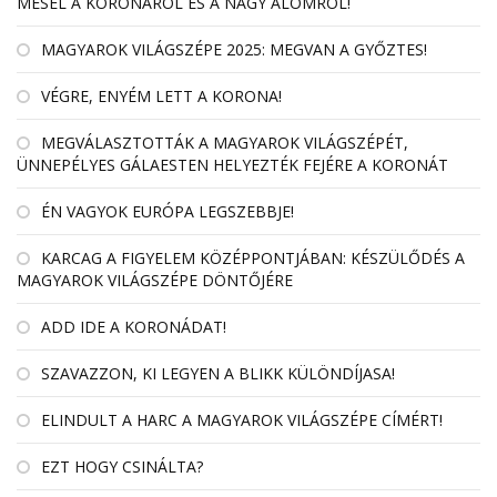
MESÉL A KORONÁRÓL ÉS A NAGY ÁLOMRÓL!
MAGYAROK VILÁGSZÉPE 2025: MEGVAN A GYŐZTES!
VÉGRE, ENYÉM LETT A KORONA!
MEGVÁLASZTOTTÁK A MAGYAROK VILÁGSZÉPÉT,
ÜNNEPÉLYES GÁLAESTEN HELYEZTÉK FEJÉRE A KORONÁT
ÉN VAGYOK EURÓPA LEGSZEBBJE!
KARCAG A FIGYELEM KÖZÉPPONTJÁBAN: KÉSZÜLŐDÉS A
MAGYAROK VILÁGSZÉPE DÖNTŐJÉRE
ADD IDE A KORONÁDAT!
SZAVAZZON, KI LEGYEN A BLIKK KÜLÖNDÍJASA!
ELINDULT A HARC A MAGYAROK VILÁGSZÉPE CÍMÉRT!
EZT HOGY CSINÁLTA?