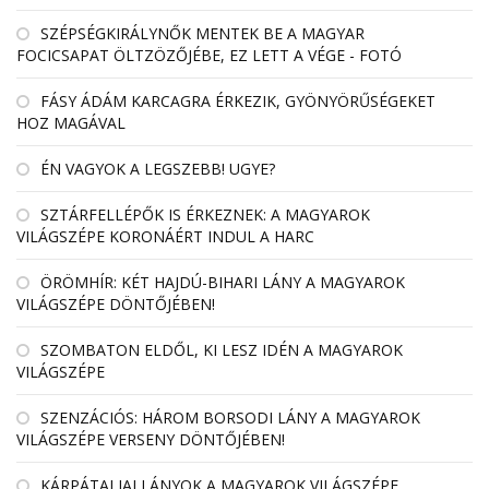
SZÉPSÉGKIRÁLYNŐK MENTEK BE A MAGYAR
FOCICSAPAT ÖLTZÖZŐJÉBE, EZ LETT A VÉGE - FOTÓ
FÁSY ÁDÁM KARCAGRA ÉRKEZIK, GYÖNYÖRŰSÉGEKET
HOZ MAGÁVAL
ÉN VAGYOK A LEGSZEBB! UGYE?
SZTÁRFELLÉPŐK IS ÉRKEZNEK: A MAGYAROK
VILÁGSZÉPE KORONÁÉRT INDUL A HARC
ÖRÖMHÍR: KÉT HAJDÚ-BIHARI LÁNY A MAGYAROK
VILÁGSZÉPE DÖNTŐJÉBEN!
SZOMBATON ELDŐL, KI LESZ IDÉN A MAGYAROK
VILÁGSZÉPE
SZENZÁCIÓS: HÁROM BORSODI LÁNY A MAGYAROK
VILÁGSZÉPE VERSENY DÖNTŐJÉBEN!
KÁRPÁTALJAI LÁNYOK A MAGYAROK VILÁGSZÉPE