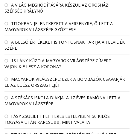
A VILÁG MEGHÓDÍTÁSÁRA KÉSZÜL AZ OROSHÁZI
SZÉPSÉGKIRÁLYNŐ
TITOKBAN JELENTKEZETT A VERSENYRE, Ő LETT A
MAGYAROK VILÁGSZÉPE GYŐZTESE
A BELSŐ ÉRTÉKEKET IS FONTOSNAK TARTJA A FELVIDÉK
SZÉPE
13 LÁNY KÜZD A MAGYAROK VILÁGSZÉPE CÍMÉRT -
VAJON KIÉ LESZ A KORONA?
MAGYAROK VILÁGSZÉPE: EZEK A BOMBÁZÓK CSAVARJÁK
EL AZ EGÉSZ ORSZÁG FEJÉT
A SZÉKÁCS ISKOLA DIÁKJA, A 17 ÉVES RAMÓNA LETT A
MAGYAROK VILÁGSZÉPE
FÁSY ZSÜLIETT FLITTERES ESTÉLYIBEN: 50 KILÓS
FOGYÁSA UTÁN KARCSÚBB, MINT VALAHA