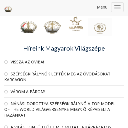
Menu
Toggl
navig
Híreink Magyarok Világszépe
VISSZA AZ OVIBA!
SZÉPSÉGKIRÁLYNŐK LEPTÉK MEG AZ ÓVODÁSOKAT
KARCAGON
VÁROM A PÁROM!
NÁNÁSI DOROTTYA SZÉPSÉGKIRÁLYNŐ A TOP MODEL
OF THE WORLD VILÁGVERSENYRE MEGY: Ő KÉPVISELI A
HAZÁNKAT
A VILÁGDÖNTŐ ELŐTT MEGMUTATTA KÁPRÁZATOS