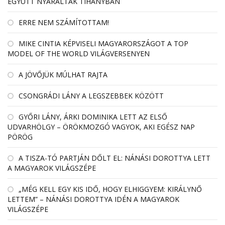
EGYÜTT NYARALTAK TIHANYBAN
ERRE NEM SZÁMÍTOTTAM!
MIKE CINTIA KÉPVISELI MAGYARORSZÁGOT A TOP
MODEL OF THE WORLD VILÁGVERSENYEN
A JÖVŐJÜK MÚLHAT RAJTA
CSONGRÁDI LÁNY A LEGSZEBBEK KÖZÖTT
GYŐRI LÁNY, ÁRKI DOMINIKA LETT AZ ELSŐ
UDVARHÖLGY – ÖRÖKMOZGÓ VAGYOK, AKI EGÉSZ NAP
PÖRÖG
A TISZA-TÓ PARTJÁN DŐLT EL: NÁNÁSI DOROTTYA LETT
A MAGYAROK VILÁGSZÉPE
„MÉG KELL EGY KIS IDŐ, HOGY ELHIGGYEM: KIRÁLYNŐ
LETTEM” – NÁNÁSI DOROTTYA IDÉN A MAGYAROK
VILÁGSZÉPE