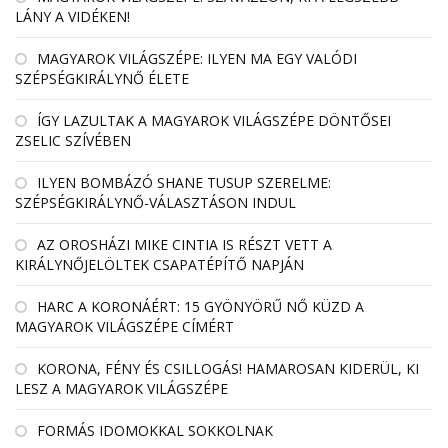
LÁNY A VIDÉKEN!
MAGYAROK VILÁGSZÉPE: ILYEN MA EGY VALÓDI
SZÉPSÉGKIRÁLYNŐ ÉLETE
ÍGY LAZULTAK A MAGYAROK VILÁGSZÉPE DÖNTŐSEI
ZSELIC SZÍVÉBEN
ILYEN BOMBÁZÓ SHANE TUSUP SZERELME:
SZÉPSÉGKIRÁLYNŐ-VÁLASZTÁSON INDUL
AZ OROSHÁZI MIKE CINTIA IS RÉSZT VETT A
KIRÁLYNŐJELÖLTEK CSAPATÉPÍTŐ NAPJÁN
HARC A KORONÁÉRT: 15 GYÖNYÖRŰ NŐ KÜZD A
MAGYAROK VILÁGSZÉPE CÍMÉRT
KORONA, FÉNY ÉS CSILLOGÁS! HAMAROSAN KIDERÜL, KI
LESZ A MAGYAROK VILÁGSZÉPE
FORMÁS IDOMOKKAL SOKKOLNAK