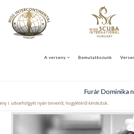
A verseny
Bemutatkozunk
Verse
Furár Dominika n
eny I. udvarhölgyét nyári terveiről, hogylétéről kérdeztük.