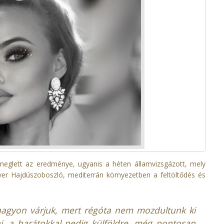
e meglett az eredménye, ugyanis a héten államvizsgázott, mely
ver Hajdúszoboszló, mediterrán környezetben a feltöltődés és
nagyon várjuk, mert régóta nem mozdultunk ki
i, a barátokkal pedig külföldre, még pontosan