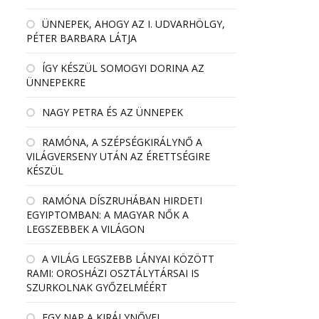
ÜNNEPEK, AHOGY AZ I. UDVARHÖLGY,
PÉTER BARBARA LÁTJA
ÍGY KÉSZÜL SOMOGYI DORINA AZ
ÜNNEPEKRE
NAGY PETRA ÉS AZ ÜNNEPEK
RAMÓNA, A SZÉPSÉGKIRÁLYNŐ A
VILÁGVERSENY UTÁN AZ ÉRETTSÉGIRE
KÉSZÜL
RAMÓNA DÍSZRUHÁBAN HIRDETI
EGYIPTOMBAN: A MAGYAR NŐK A
LEGSZEBBEK A VILÁGON
A VILÁG LEGSZEBB LÁNYAI KÖZÖTT
RAMI: OROSHÁZI OSZTÁLYTÁRSAI IS
SZURKOLNAK GYŐZELMÉÉRT
EGY NAP A KIRÁLYNŐVEL