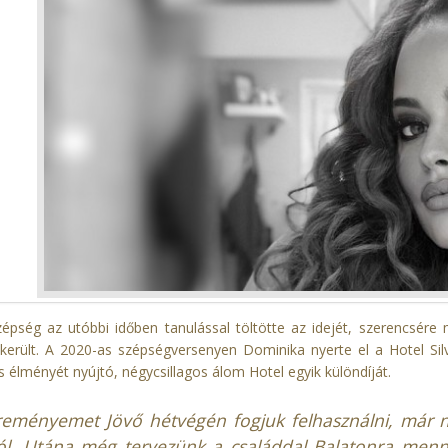
zépség az utóbbi időben tanulással töltötte az idejét, szerencsér
került.
A 2020-as szépségversenyen Dominika nyerte el a Hotel Sil
 élményét nyújtó, négycsillagos álom Hotel egyik különdíját.
reményemet Jövő hétvégén fogjuk felhasználni, már 
ról. Utána még tervezünk a családdal Balatonra menn