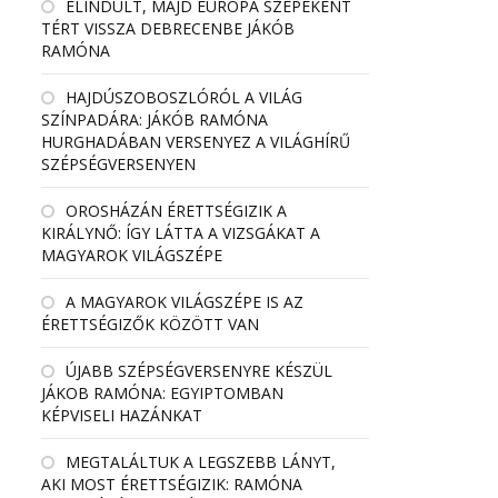
ELINDULT, MAJD EURÓPA SZÉPEKÉNT
TÉRT VISSZA DEBRECENBE JÁKÓB
RAMÓNA
HAJDÚSZOBOSZLÓRÓL A VILÁG
SZÍNPADÁRA: JÁKÓB RAMÓNA
HURGHADÁBAN VERSENYEZ A VILÁGHÍRŰ
SZÉPSÉGVERSENYEN
OROSHÁZÁN ÉRETTSÉGIZIK A
KIRÁLYNŐ: ÍGY LÁTTA A VIZSGÁKAT A
MAGYAROK VILÁGSZÉPE
A MAGYAROK VILÁGSZÉPE IS AZ
ÉRETTSÉGIZŐK KÖZÖTT VAN
ÚJABB SZÉPSÉGVERSENYRE KÉSZÜL
JÁKOB RAMÓNA: EGYIPTOMBAN
KÉPVISELI HAZÁNKAT
MEGTALÁLTUK A LEGSZEBB LÁNYT,
AKI MOST ÉRETTSÉGIZIK: RAMÓNA