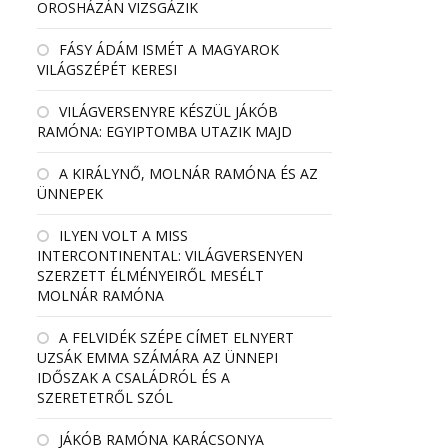
OROSHÁZÁN VIZSGÁZIK
FÁSY ÁDÁM ISMÉT A MAGYAROK
VILÁGSZÉPÉT KERESI
VILÁGVERSENYRE KÉSZÜL JÁKÓB
RAMÓNA: EGYIPTOMBA UTAZIK MAJD
A KIRÁLYNŐ, MOLNÁR RAMÓNA ÉS AZ
ÜNNEPEK
ILYEN VOLT A MISS
INTERCONTINENTAL: VILÁGVERSENYEN
SZERZETT ÉLMÉNYEIRŐL MESÉLT
MOLNÁR RAMÓNA
A FELVIDÉK SZÉPE CÍMET ELNYERT
UZSÁK EMMA SZÁMÁRA AZ ÜNNEPI
IDŐSZAK A CSALÁDRÓL ÉS A
SZERETETRŐL SZÓL
JÁKÓB RAMÓNA KARÁCSONYA