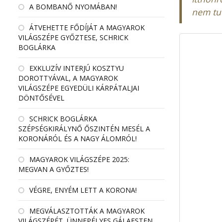
A BOMBANŐ NYOMÁBAN!
nem tud
ÁTVEHETTE FŐDÍJÁT A MAGYAROK
VILÁGSZÉPE GYŐZTESE, SCHRICK
BOGLÁRKA
EXKLUZÍV INTERJÚ KOSZTYU
DOROTTYÁVAL, A MAGYAROK
VILÁGSZÉPE EGYEDÜLI KÁRPÁTALJAI
DÖNTŐSÉVEL
SCHRICK BOGLÁRKA
SZÉPSÉGKIRÁLYNŐ ŐSZINTÉN MESÉL A
KORONÁRÓL ÉS A NAGY ÁLOMRÓL!
MAGYAROK VILÁGSZÉPE 2025:
MEGVAN A GYŐZTES!
VÉGRE, ENYÉM LETT A KORONA!
MEGVÁLASZTOTTÁK A MAGYAROK
VILÁGSZÉPÉT, ÜNNEPÉLYES GÁLAESTEN