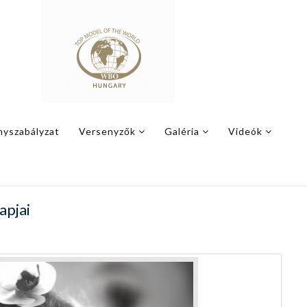
nyszabályzat
Versenyzők
Galéria
Videók
apjai