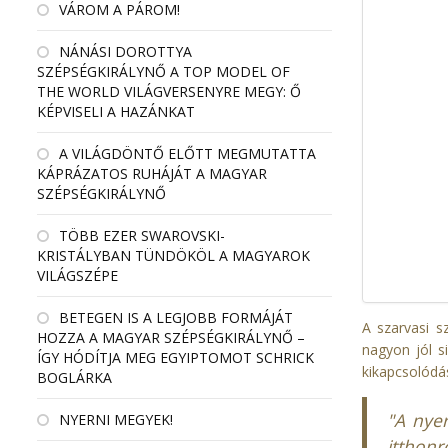
VÁROM A PÁROM!
NÁNÁSI DOROTTYA
SZÉPSÉGKIRÁLYNŐ A TOP MODEL OF
THE WORLD VILÁGVERSENYRE MEGY: Ő
KÉPVISELI A HAZÁNKAT
A VILÁGDÖNTŐ ELŐTT MEGMUTATTA
KÁPRÁZATOS RUHÁJÁT A MAGYAR
SZÉPSÉGKIRÁLYNŐ
TÖBB EZER SWAROVSKI-
KRISTÁLYBAN TÜNDÖKÖL A MAGYAROK
VILÁGSZÉPE
BETEGEN IS A LEGJOBB FORMÁJÁT
A szarvasi s
HOZZA A MAGYAR SZÉPSÉGKIRÁLYNŐ –
nagyon jól si
ÍGY HÓDÍTJA MEG EGYIPTOMOT SCHRICK
kikapcsolódás
BOGLÁRKA
"A nye
NYERNI MEGYEK!
itthon