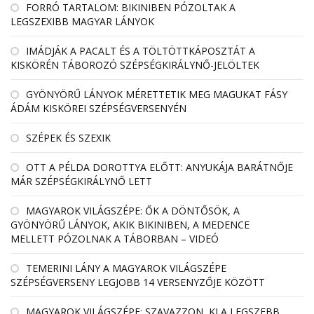
FORRÓ TARTALOM: BIKINIBEN PÓZOLTAK A
LEGSZEXIBB MAGYAR LÁNYOK
IMÁDJÁK A PACALT ÉS A TÖLTÖTTKÁPOSZTÁT A
KISKÖRÉN TÁBOROZÓ SZÉPSÉGKIRÁLYNŐ-JELÖLTEK
GYÖNYÖRŰ LÁNYOK MÉRETTETIK MEG MAGUKAT FÁSY
ÁDÁM KISKÖREI SZÉPSÉGVERSENYÉN
SZÉPEK ÉS SZEXIK
OTT A PÉLDA DOROTTYA ELŐTT: ANYUKÁJA BARÁTNŐJE
MÁR SZÉPSÉGKIRÁLYNŐ LETT
MAGYAROK VILÁGSZÉPE: ŐK A DÖNTŐSÖK, A
GYÖNYÖRŰ LÁNYOK, AKIK BIKINIBEN, A MEDENCE
MELLETT PÓZOLNAK A TÁBORBAN – VIDEÓ
TEMERINI LÁNY A MAGYAROK VILÁGSZÉPE
SZÉPSÉGVERSENY LEGJOBB 14 VERSENYZŐJE KÖZÖTT
MAGYAROK VILÁGSZÉPE: SZAVAZZON, KI A LEGSZEBB