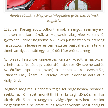
Átvette fődíját a Magyarok Világszépe győztese, Schrick
Boglárka
2025-ben Karcag adott otthont annak a rangos eseménynek,
amelyen megkoronázták a Magyarok Világszépe verseny új
győztesét, Schrick Boglárkát. A 23 éves pusztaszabolcsi szépség
magabiztos fellépésével és természetes bájával érdemelte ki a
címet, amelyet a zsűri egyhangú döntése erősített meg.
Az ország királynője ünnepélyes keretek között a napokban
vehette át a fődíját: egy vadonatúj, tűzpiros KIA személyautót.
Az értékes díjat Pais József, a Pappas Autó ügyvezetője,
valamint Fásy Ádám, a verseny licenctulajdonosa adta át a
királynőnek.
Boglárka még ma is nehezen fogja fel, hogy néhány hónappal
ezelőtt az ő nevét mondták ki a karcagi döntőn, amikor
kihirdették: ő lett a Magyarok Világszépe 2025-ben. „Amikor
meghallottam a nevemet, teljes sokkban voltam. Most pedig itt