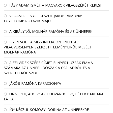
FÁSY ÁDÁM ISMÉT A MAGYAROK VILÁGSZÉPÉT KERESI
VILÁGVERSENYRE KÉSZÜL JÁKÓB RAMÓNA:
EGYIPTOMBA UTAZIK MAJD
A KIRÁLYNŐ, MOLNÁR RAMÓNA ÉS AZ ÜNNEPEK
ILYEN VOLT A MISS INTERCONTINENTAL:
VILÁGVERSENYEN SZERZETT ÉLMÉNYEIRŐL MESÉLT
MOLNÁR RAMÓNA
A FELVIDÉK SZÉPE CÍMET ELNYERT UZSÁK EMMA
SZÁMÁRA AZ ÜNNEPI IDŐSZAK A CSALÁDRÓL ÉS A
SZERETETRŐL SZÓL
JÁKÓB RAMÓNA KARÁCSONYA
ÜNNEPEK, AHOGY AZ I. UDVARHÖLGY, PÉTER BARBARA
LÁTJA
ÍGY KÉSZÜL SOMOGYI DORINA AZ ÜNNEPEKRE