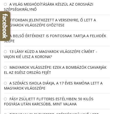
A VILÁG MEGHÓDÍTÁSÁRA KÉSZÜL AZ OROSHÁZI
SZÉPSÉGKIRÁLYNŐ
TITOKBAN JELENTKEZETT A VERSENYRE, Ő LETT A
MAGYAROK VILÁGSZÉPE GYŐZTESE
A BELSŐ ÉRTÉKEKET IS FONTOSNAK TARTJA A FELVIDÉK
SZÉPE
13 LÁNY KÜZD A MAGYAROK VILÁGSZÉPE CÍMÉRT -
VAJON KIÉ LESZ A KORONA?
MAGYAROK VILÁGSZÉPE: EZEK A BOMBÁZÓK CSAVARJÁK
EL AZ EGÉSZ ORSZÁG FEJÉT
A SZÉKÁCS ISKOLA DIÁKJA, A 17 ÉVES RAMÓNA LETT A
MAGYAROK VILÁGSZÉPE
FÁSY ZSÜLIETT FLITTERES ESTÉLYIBEN: 50 KILÓS
FOGYÁSA UTÁN KARCSÚBB, MINT VALAHA