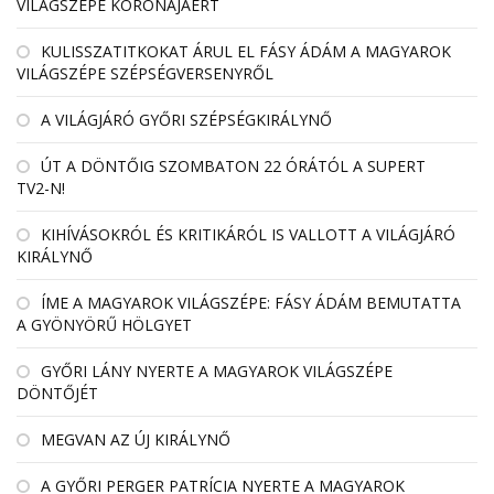
VILÁGSZÉPE KORONÁJÁÉRT
KULISSZATITKOKAT ÁRUL EL FÁSY ÁDÁM A MAGYAROK
VILÁGSZÉPE SZÉPSÉGVERSENYRŐL
A VILÁGJÁRÓ GYŐRI SZÉPSÉGKIRÁLYNŐ
ÚT A DÖNTŐIG SZOMBATON 22 ÓRÁTÓL A SUPERT
TV2-N!
KIHÍVÁSOKRÓL ÉS KRITIKÁRÓL IS VALLOTT A VILÁGJÁRÓ
KIRÁLYNŐ
ÍME A MAGYAROK VILÁGSZÉPE: FÁSY ÁDÁM BEMUTATTA
A GYÖNYÖRŰ HÖLGYET
GYŐRI LÁNY NYERTE A MAGYAROK VILÁGSZÉPE
DÖNTŐJÉT
MEGVAN AZ ÚJ KIRÁLYNŐ
A GYŐRI PERGER PATRÍCIA NYERTE A MAGYAROK