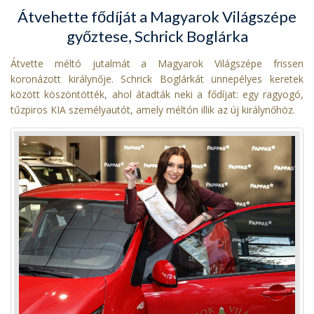
Átvehette fődíját a Magyarok Világszépe
győztese, Schrick Boglárka
Átvette méltó jutalmát a Magyarok Világszépe frissen
koronázott királynője. Schrick Boglárkát ünnepélyes keretek
között köszöntötték, ahol átadták neki a fődíjat: egy ragyogó,
tűzpiros KIA személyautót, amely méltón illik az új királynőhöz.