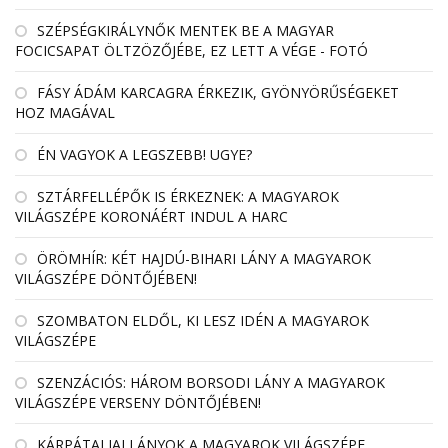
SZÉPSÉGKIRÁLYNŐK MENTEK BE A MAGYAR
FOCICSAPAT ÖLTZÖZŐJÉBE, EZ LETT A VÉGE - FOTÓ
FÁSY ÁDÁM KARCAGRA ÉRKEZIK, GYÖNYÖRŰSÉGEKET
HOZ MAGÁVAL
ÉN VAGYOK A LEGSZEBB! UGYE?
SZTÁRFELLÉPŐK IS ÉRKEZNEK: A MAGYAROK
VILÁGSZÉPE KORONÁÉRT INDUL A HARC
ÖRÖMHÍR: KÉT HAJDÚ-BIHARI LÁNY A MAGYAROK
VILÁGSZÉPE DÖNTŐJÉBEN!
SZOMBATON ELDŐL, KI LESZ IDÉN A MAGYAROK
VILÁGSZÉPE
SZENZÁCIÓS: HÁROM BORSODI LÁNY A MAGYAROK
VILÁGSZÉPE VERSENY DÖNTŐJÉBEN!
KÁRPÁTALJAI LÁNYOK A MAGYAROK VILÁGSZÉPE