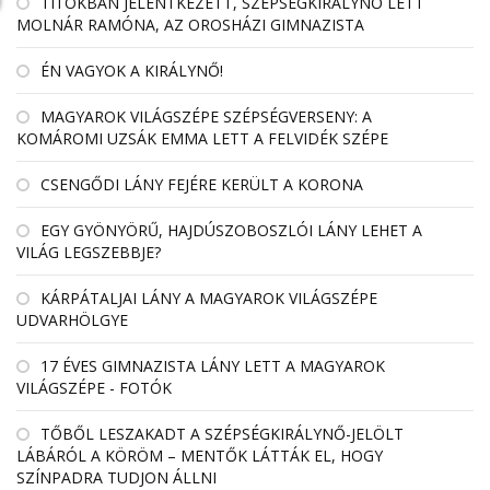
TITOKBAN JELENTKEZETT, SZÉPSÉGKIRÁLYNŐ LETT
MOLNÁR RAMÓNA, AZ OROSHÁZI GIMNAZISTA
ÉN VAGYOK A KIRÁLYNŐ!
MAGYAROK VILÁGSZÉPE SZÉPSÉGVERSENY: A
KOMÁROMI UZSÁK EMMA LETT A FELVIDÉK SZÉPE
CSENGŐDI LÁNY FEJÉRE KERÜLT A KORONA
EGY GYÖNYÖRŰ, HAJDÚSZOBOSZLÓI LÁNY LEHET A
VILÁG LEGSZEBBJE?
KÁRPÁTALJAI LÁNY A MAGYAROK VILÁGSZÉPE
UDVARHÖLGYE
17 ÉVES GIMNAZISTA LÁNY LETT A MAGYAROK
VILÁGSZÉPE - FOTÓK
TŐBŐL LESZAKADT A SZÉPSÉGKIRÁLYNŐ-JELÖLT
LÁBÁRÓL A KÖRÖM – MENTŐK LÁTTÁK EL, HOGY
SZÍNPADRA TUDJON ÁLLNI