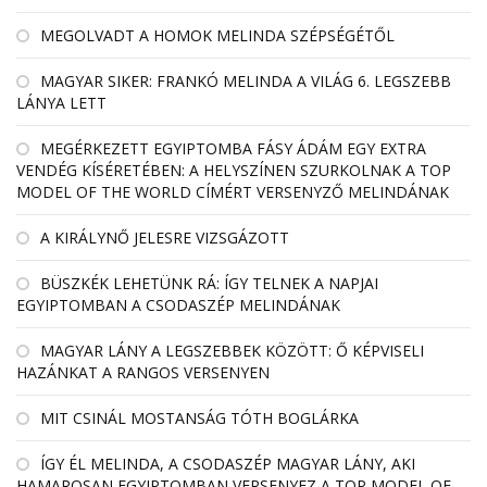
MEGOLVADT A HOMOK MELINDA SZÉPSÉGÉTŐL
MAGYAR SIKER: FRANKÓ MELINDA A VILÁG 6. LEGSZEBB
LÁNYA LETT
MEGÉRKEZETT EGYIPTOMBA FÁSY ÁDÁM EGY EXTRA
VENDÉG KÍSÉRETÉBEN: A HELYSZÍNEN SZURKOLNAK A TOP
MODEL OF THE WORLD CÍMÉRT VERSENYZŐ MELINDÁNAK
A KIRÁLYNŐ JELESRE VIZSGÁZOTT
BÜSZKÉK LEHETÜNK RÁ: ÍGY TELNEK A NAPJAI
EGYIPTOMBAN A CSODASZÉP MELINDÁNAK
MAGYAR LÁNY A LEGSZEBBEK KÖZÖTT: Ő KÉPVISELI
HAZÁNKAT A RANGOS VERSENYEN
MIT CSINÁL MOSTANSÁG TÓTH BOGLÁRKA
ÍGY ÉL MELINDA, A CSODASZÉP MAGYAR LÁNY, AKI
HAMAROSAN EGYIPTOMBAN VERSENYEZ A TOP MODEL OF