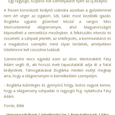
Egy ragyogó, tűzpiros KIA személyautót nyert az új királynő
A frissen koronázott királynő számára azonban a győzelemmel
nem ért véget az izgalom. Sőt, talán most kezdődik igazán.
Boglárka ugyanis gőzerővel készül a rangos Miss
Intercontinental világversenyre, ahol Magyarországot
képviselheti a nemzetközi mezőnyben. A felkészülés intenzív és
összetett: a színpadi jelenlét, az önkifejezés, a kommunikáció és
a magabiztos szereplés mind olyan területek, amelyekben
tökéletesre kell csiszolnia tudását.
Szerencsére nincs egyedül ezen az úton. Mentoraként Fásy
Ádám segíti őt, aki hosszú évek tapasztalatát adja át a fiatal
királynőnek. Támogatásával Boglárka minden esélyt megkap
arra, hogy a világversenyen is kiemelkedően szerepeljen.
- Boglárka különleges és gyönyörű hölgy, biztos vagyok benne,
hogy a világverseny színpadán is ragyogni fog- nyilatkozta Fásy
Ádám.
Forrás:
Blikk
Versenyszabályzat
| Jelentkezési lap
|
Bemutatkozunk
|
Miss