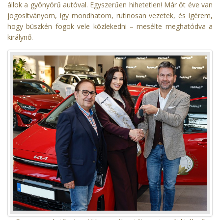
állok a gyönyörű autóval. Egyszerűen hihetetlen! Már öt éve van
jogosítványom, így mondhatom, rutinosan vezetek, és ígérem,
hogy büszkén fogok vele közlekedni – mesélte meghatódva a
királynő.