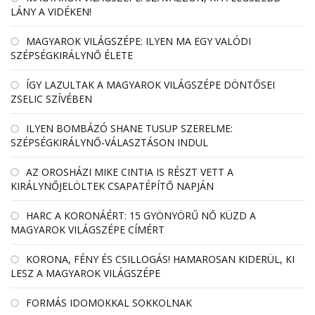
LÁNY A VIDÉKEN!
MAGYAROK VILÁGSZÉPE: ILYEN MA EGY VALÓDI
SZÉPSÉGKIRÁLYNŐ ÉLETE
ÍGY LAZULTAK A MAGYAROK VILÁGSZÉPE DÖNTŐSEI
ZSELIC SZÍVÉBEN
ILYEN BOMBÁZÓ SHANE TUSUP SZERELME:
SZÉPSÉGKIRÁLYNŐ-VÁLASZTÁSON INDUL
AZ OROSHÁZI MIKE CINTIA IS RÉSZT VETT A
KIRÁLYNŐJELÖLTEK CSAPATÉPÍTŐ NAPJÁN
HARC A KORONÁÉRT: 15 GYÖNYÖRŰ NŐ KÜZD A
MAGYAROK VILÁGSZÉPE CÍMÉRT
KORONA, FÉNY ÉS CSILLOGÁS! HAMAROSAN KIDERÜL, KI
LESZ A MAGYAROK VILÁGSZÉPE
FORMÁS IDOMOKKAL SOKKOLNAK