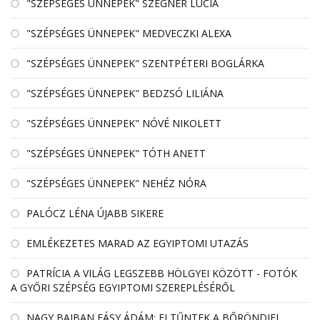
"SZÉPSÉGES ÜNNEPEK" SZEGNER LÚCIA
"SZÉPSÉGES ÜNNEPEK" MEDVECZKI ALEXA
"SZÉPSÉGES ÜNNEPEK" SZENTPÉTERI BOGLÁRKA
"SZÉPSÉGES ÜNNEPEK" BEDZSÓ LILIÁNA
"SZÉPSÉGES ÜNNEPEK" NÓVÉ NIKOLETT
"SZÉPSÉGES ÜNNEPEK" TÓTH ANETT
"SZÉPSÉGES ÜNNEPEK" NEHÉZ NÓRA
PALÓCZ LÉNA ÚJABB SIKERE
EMLÉKEZETES MARAD AZ EGYIPTOMI UTAZÁS
PATRÍCIA A VILÁG LEGSZEBB HÖLGYEI KÖZÖTT - FOTÓK
A GYŐRI SZÉPSÉG EGYIPTOMI SZEREPLÉSÉRŐL
NAGY BAJBAN FÁSY ÁDÁM: ELTŰNTEK A BŐRÖNDJEI