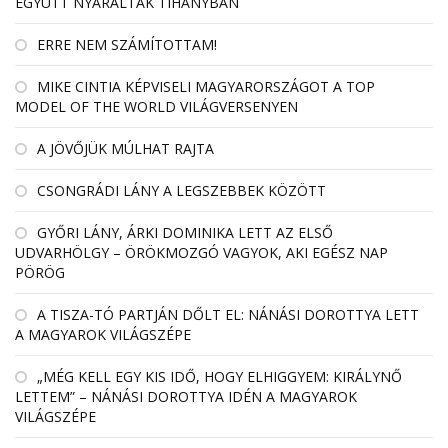
EGYÜTT NYARALTAK TIHANYBAN
ERRE NEM SZÁMÍTOTTAM!
MIKE CINTIA KÉPVISELI MAGYARORSZÁGOT A TOP
MODEL OF THE WORLD VILÁGVERSENYEN
A JÖVŐJÜK MÚLHAT RAJTA
CSONGRÁDI LÁNY A LEGSZEBBEK KÖZÖTT
GYŐRI LÁNY, ÁRKI DOMINIKA LETT AZ ELSŐ
UDVARHÖLGY – ÖRÖKMOZGÓ VAGYOK, AKI EGÉSZ NAP
PÖRÖG
A TISZA-TÓ PARTJÁN DŐLT EL: NÁNÁSI DOROTTYA LETT
A MAGYAROK VILÁGSZÉPE
„MÉG KELL EGY KIS IDŐ, HOGY ELHIGGYEM: KIRÁLYNŐ
LETTEM” – NÁNÁSI DOROTTYA IDÉN A MAGYAROK
VILÁGSZÉPE