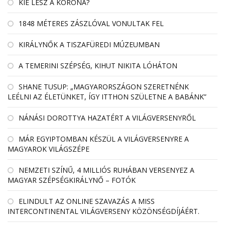
KIÉ LESZ A KORONA?
1848 MÉTERES ZÁSZLÓVAL VONULTAK FEL
KIRÁLYNŐK A TISZAFÜREDI MÚZEUMBAN
A TEMERINI SZÉPSÉG, KIHUT NIKITA LÓHÁTON
SHANE TUSUP: „MAGYARORSZÁGON SZERETNÉNK
LEÉLNI AZ ÉLETÜNKET, ÍGY ITTHON SZÜLETNE A BABÁNK”
NÁNÁSI DOROTTYA HAZATÉRT A VILÁGVERSENYRŐL
MÁR EGYIPTOMBAN KÉSZÜL A VILÁGVERSENYRE A
MAGYAROK VILÁGSZÉPE
NEMZETI SZÍNŰ, 4 MILLIÓS RUHÁBAN VERSENYEZ A
MAGYAR SZÉPSÉGKIRÁLYNŐ – FOTÓK
ELINDULT AZ ONLINE SZAVAZÁS A MISS
INTERCONTINENTAL VILÁGVERSENY KÖZÖNSÉGDÍJÁÉRT.