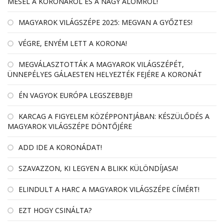
MESÉL A KORONÁRÓL ÉS A NAGY ÁLOMRÓL!
MAGYAROK VILÁGSZÉPE 2025: MEGVAN A GYŐZTES!
VÉGRE, ENYÉM LETT A KORONA!
MEGVÁLASZTOTTÁK A MAGYAROK VILÁGSZÉPÉT,
ÜNNEPÉLYES GÁLAESTEN HELYEZTÉK FEJÉRE A KORONÁT
ÉN VAGYOK EURÓPA LEGSZEBBJE!
KARCAG A FIGYELEM KÖZÉPPONTJÁBAN: KÉSZÜLŐDÉS A
MAGYAROK VILÁGSZÉPE DÖNTŐJÉRE
ADD IDE A KORONÁDAT!
SZAVAZZON, KI LEGYEN A BLIKK KÜLÖNDÍJASA!
ELINDULT A HARC A MAGYAROK VILÁGSZÉPE CÍMÉRT!
EZT HOGY CSINÁLTA?