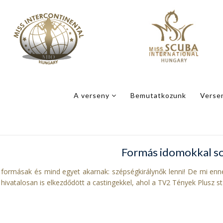
A verseny
Bemutatkozunk
Verse
Formás idomokkal s
formásak és mind egyet akarnak: szépségkirálynők lenni! De mi enn
 hivatalosan is elkezdődött a castingekkel, ahol a TV2 Tények Plusz stá