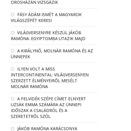
OROSHÁZÁN VIZSGÁZIK
FÁSY ÁDÁM ISMÉT A MAGYAROK
VILÁGSZÉPÉT KERESI
VILÁGVERSENYRE KÉSZÜL JÁKÓB
RAMÓNA: EGYIPTOMBA UTAZIK MAJD
A KIRÁLYNŐ, MOLNÁR RAMÓNA ÉS AZ
ÜNNEPEK
ILYEN VOLT A MISS
INTERCONTINENTAL: VILÁGVERSENYEN
SZERZETT ÉLMÉNYEIRŐL MESÉLT
MOLNÁR RAMÓNA
A FELVIDÉK SZÉPE CÍMET ELNYERT
UZSÁK EMMA SZÁMÁRA AZ ÜNNEPI
IDŐSZAK A CSALÁDRÓL ÉS A
SZERETETRŐL SZÓL
JÁKÓB RAMÓNA KARÁCSONYA