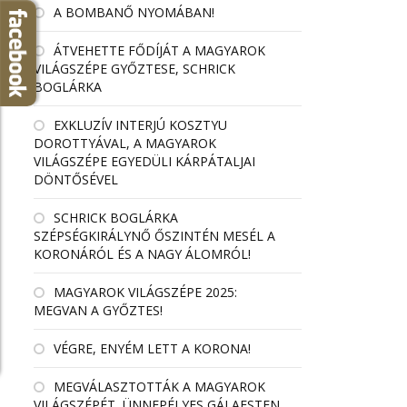
A BOMBANŐ NYOMÁBAN!
ÁTVEHETTE FŐDÍJÁT A MAGYAROK
VILÁGSZÉPE GYŐZTESE, SCHRICK
BOGLÁRKA
EXKLUZÍV INTERJÚ KOSZTYU
DOROTTYÁVAL, A MAGYAROK
VILÁGSZÉPE EGYEDÜLI KÁRPÁTALJAI
DÖNTŐSÉVEL
SCHRICK BOGLÁRKA
SZÉPSÉGKIRÁLYNŐ ŐSZINTÉN MESÉL A
KORONÁRÓL ÉS A NAGY ÁLOMRÓL!
MAGYAROK VILÁGSZÉPE 2025:
MEGVAN A GYŐZTES!
VÉGRE, ENYÉM LETT A KORONA!
MEGVÁLASZTOTTÁK A MAGYAROK
VILÁGSZÉPÉT, ÜNNEPÉLYES GÁLAESTEN