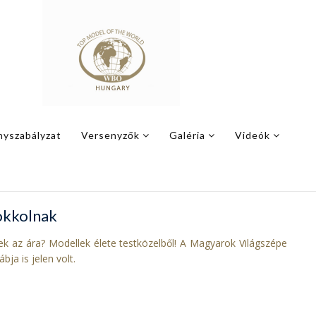
nyszabályzat
Versenyzők
Galéria
Videók
okkolnak
ek az ára? Modellek élete testközelből! A Magyarok Világszépe
bja is jelen volt.