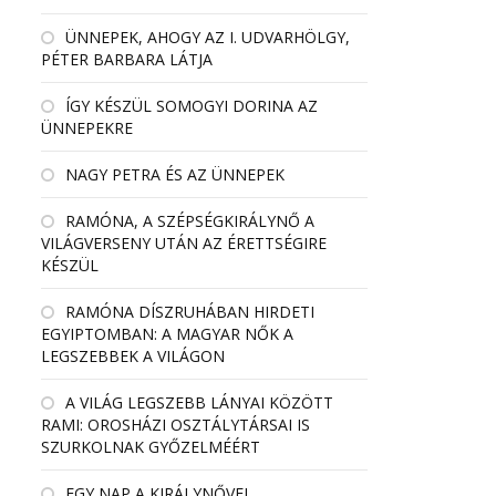
ÜNNEPEK, AHOGY AZ I. UDVARHÖLGY,
PÉTER BARBARA LÁTJA
ÍGY KÉSZÜL SOMOGYI DORINA AZ
ÜNNEPEKRE
NAGY PETRA ÉS AZ ÜNNEPEK
RAMÓNA, A SZÉPSÉGKIRÁLYNŐ A
VILÁGVERSENY UTÁN AZ ÉRETTSÉGIRE
KÉSZÜL
RAMÓNA DÍSZRUHÁBAN HIRDETI
EGYIPTOMBAN: A MAGYAR NŐK A
LEGSZEBBEK A VILÁGON
A VILÁG LEGSZEBB LÁNYAI KÖZÖTT
RAMI: OROSHÁZI OSZTÁLYTÁRSAI IS
SZURKOLNAK GYŐZELMÉÉRT
EGY NAP A KIRÁLYNŐVEL