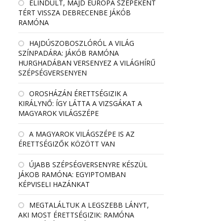
ELINDULT, MAJD EURÓPA SZÉPEKÉNT
TÉRT VISSZA DEBRECENBE JÁKÓB
RAMÓNA
HAJDÚSZOBOSZLÓRÓL A VILÁG
SZÍNPADÁRA: JÁKÓB RAMÓNA
HURGHADÁBAN VERSENYEZ A VILÁGHÍRŰ
SZÉPSÉGVERSENYEN
OROSHÁZÁN ÉRETTSÉGIZIK A
KIRÁLYNŐ: ÍGY LÁTTA A VIZSGÁKAT A
MAGYAROK VILÁGSZÉPE
A MAGYAROK VILÁGSZÉPE IS AZ
ÉRETTSÉGIZŐK KÖZÖTT VAN
ÚJABB SZÉPSÉGVERSENYRE KÉSZÜL
JÁKOB RAMÓNA: EGYIPTOMBAN
KÉPVISELI HAZÁNKAT
MEGTALÁLTUK A LEGSZEBB LÁNYT,
AKI MOST ÉRETTSÉGIZIK: RAMÓNA