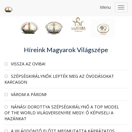
Menu
Toggl
navig
Híreink Magyarok Világszépe
VISSZA AZ OVIBA!
SZÉPSÉGKIRÁLYNŐK LEPTÉK MEG AZ ÓVODÁSOKAT
KARCAGON
VÁROM A PÁROM!
NÁNÁSI DOROTTYA SZÉPSÉGKIRÁLYNŐ A TOP MODEL
OF THE WORLD VILÁGVERSENYRE MEGY: Ő KÉPVISELI A
HAZÁNKAT
A VILÁGDÖNTŐ ELŐTT MEGMUTATTA KÁPRÁZATOS