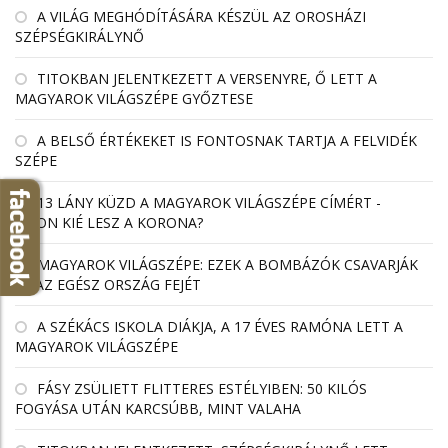
A VILÁG MEGHÓDÍTÁSÁRA KÉSZÜL AZ OROSHÁZI
SZÉPSÉGKIRÁLYNŐ
TITOKBAN JELENTKEZETT A VERSENYRE, Ő LETT A
MAGYAROK VILÁGSZÉPE GYŐZTESE
A BELSŐ ÉRTÉKEKET IS FONTOSNAK TARTJA A FELVIDÉK
SZÉPE
13 LÁNY KÜZD A MAGYAROK VILÁGSZÉPE CÍMÉRT -
VAJON KIÉ LESZ A KORONA?
MAGYAROK VILÁGSZÉPE: EZEK A BOMBÁZÓK CSAVARJÁK
EL AZ EGÉSZ ORSZÁG FEJÉT
A SZÉKÁCS ISKOLA DIÁKJA, A 17 ÉVES RAMÓNA LETT A
MAGYAROK VILÁGSZÉPE
FÁSY ZSÜLIETT FLITTERES ESTÉLYIBEN: 50 KILÓS
FOGYÁSA UTÁN KARCSÚBB, MINT VALAHA