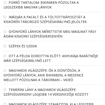
FORRÓ TARTALOM: BIKINIBEN PÓZOLTAK A
LEGSZEXIBB MAGYAR LÁNYOK
IMÁDJÁK A PACALT ÉS A TÖLTÖTTKÁPOSZTÁT A
KISKÖRÉN TÁBOROZÓ SZÉPSÉGKIRÁLYNŐ-JELÖLTEK
GYÖNYÖRŰ LÁNYOK MÉRETTETIK MEG MAGUKAT FÁSY
ÁDÁM KISKÖREI SZÉPSÉGVERSENYÉN
SZÉPEK ÉS SZEXIK
OTT A PÉLDA DOROTTYA ELŐTT: ANYUKÁJA BARÁTNŐJE
MÁR SZÉPSÉGKIRÁLYNŐ LETT
MAGYAROK VILÁGSZÉPE: ŐK A DÖNTŐSÖK, A
GYÖNYÖRŰ LÁNYOK, AKIK BIKINIBEN, A MEDENCE
MELLETT PÓZOLNAK A TÁBORBAN – VIDEÓ
TEMERINI LÁNY A MAGYAROK VILÁGSZÉPE
SZÉPSÉGVERSENY LEGJOBB 14 VERSENYZŐJE KÖZÖTT
MAGYAROK VILÁGSZÉPE: SZAVAZZON, KI A LEGSZEBB