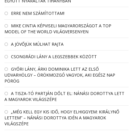
EGYÜTT NYARALTAK TIHANYBAN
ERRE NEM SZÁMÍTOTTAM!
MIKE CINTIA KÉPVISELI MAGYARORSZÁGOT A TOP
MODEL OF THE WORLD VILÁGVERSENYEN
A JÖVŐJÜK MÚLHAT RAJTA
CSONGRÁDI LÁNY A LEGSZEBBEK KÖZÖTT
GYŐRI LÁNY, ÁRKI DOMINIKA LETT AZ ELSŐ
UDVARHÖLGY – ÖRÖKMOZGÓ VAGYOK, AKI EGÉSZ NAP
PÖRÖG
A TISZA-TÓ PARTJÁN DŐLT EL: NÁNÁSI DOROTTYA LETT
A MAGYAROK VILÁGSZÉPE
„MÉG KELL EGY KIS IDŐ, HOGY ELHIGGYEM: KIRÁLYNŐ
LETTEM” – NÁNÁSI DOROTTYA IDÉN A MAGYAROK
VILÁGSZÉPE