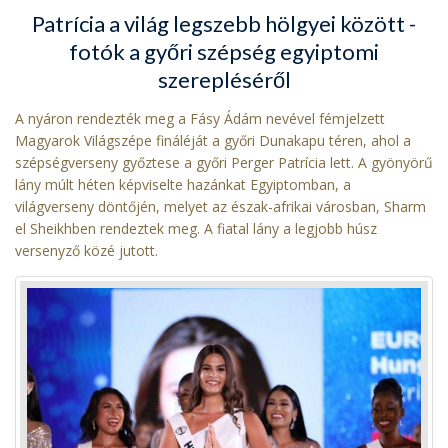
Patrícia a világ legszebb hölgyei között -
fotók a győri szépség egyiptomi
szerepléséről
A nyáron rendezték meg a Fásy Ádám nevével fémjelzett
Magyarok Világszépe fináléját a győri Dunakapu téren, ahol a
szépségverseny győztese a győri Perger Patrícia lett. A gyönyörű
lány múlt héten képviselte hazánkat Egyiptomban, a
világverseny döntőjén, melyet az észak-afrikai városban, Sharm
el Sheikhben rendeztek meg. A fiatal lány a legjobb húsz
versenyző közé jutott.