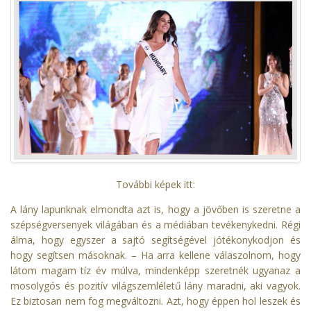
További
képek itt:
A lány lapunknak elmondta azt is, hogy a jövőben is szeretne a
szépségversenyek világában és a médiában tevékenykedni. Régi
álma, hogy egyszer a sajtó segítségével jótékonykodjon és
hogy segítsen másoknak. – Ha arra kellene válaszolnom, hogy
látom magam tíz év múlva, mindenképp szeretnék ugyanaz a
mosolygós és pozitív világszemléletű lány maradni, aki vagyok.
Ez biztosan nem fog megváltozni. Azt, hogy éppen hol leszek és