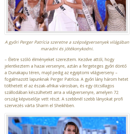
A győri Perger Patrícia szeretne a szépségversenyek világában
maradni és jótékonykodni.
– Életre szóló élményeket szereztem. Kezdve attól, hogy
jelentkeztem a hazai versenyre, aztán a fergeteges győri döntő
a Dunakapu téren, majd pedig az egyiptomi világverseny –
fogalmazott lapunknak Perger Patrícia. A győri lány három hetet
tölthetett el az észak-afrikai városban, és egy ötcsillagos
szállodában készülhetett arra a világversenyre, amelyen 72
ország képviselője vett részt. A szebbnél szebb lányokat profi
szervezés várta Sharm el Sheikhben.