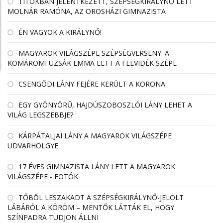
TITOKBAN JELENTKEZETT, SZÉPSÉGKIRÁLYNŐ LETT
MOLNÁR RAMÓNA, AZ OROSHÁZI GIMNAZISTA
ÉN VAGYOK A KIRÁLYNŐ!
MAGYAROK VILÁGSZÉPE SZÉPSÉGVERSENY: A
KOMÁROMI UZSÁK EMMA LETT A FELVIDÉK SZÉPE
CSENGŐDI LÁNY FEJÉRE KERÜLT A KORONA
EGY GYÖNYÖRŰ, HAJDÚSZOBOSZLÓI LÁNY LEHET A
VILÁG LEGSZEBBJE?
KÁRPÁTALJAI LÁNY A MAGYAROK VILÁGSZÉPE
UDVARHÖLGYE
17 ÉVES GIMNAZISTA LÁNY LETT A MAGYAROK
VILÁGSZÉPE - FOTÓK
TŐBŐL LESZAKADT A SZÉPSÉGKIRÁLYNŐ-JELÖLT
LÁBÁRÓL A KÖRÖM – MENTŐK LÁTTÁK EL, HOGY
SZÍNPADRA TUDJON ÁLLNI