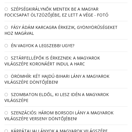
SZÉPSÉGKIRÁLYNŐK MENTEK BE A MAGYAR
FOCICSAPAT ÖLTZÖZŐJÉBE, EZ LETT A VÉGE - FOTÓ
FÁSY ÁDÁM KARCAGRA ÉRKEZIK, GYÖNYÖRŰSÉGEKET
HOZ MAGÁVAL
ÉN VAGYOK A LEGSZEBB! UGYE?
SZTÁRFELLÉPŐK IS ÉRKEZNEK: A MAGYAROK
VILÁGSZÉPE KORONÁÉRT INDUL A HARC
ÖRÖMHÍR: KÉT HAJDÚ-BIHARI LÁNY A MAGYAROK
VILÁGSZÉPE DÖNTŐJÉBEN!
SZOMBATON ELDŐL, KI LESZ IDÉN A MAGYAROK
VILÁGSZÉPE
SZENZÁCIÓS: HÁROM BORSODI LÁNY A MAGYAROK
VILÁGSZÉPE VERSENY DÖNTŐJÉBEN!
KÁRPÁTALJAI LÁNYOK A MAGYAROK VILÁGSZÉPE