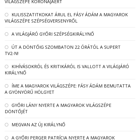
VILÁGSZÉPE KORONÁJÁÉRT
KULISSZATITKOKAT ÁRUL EL FÁSY ÁDÁM A MAGYAROK
VILÁGSZÉPE SZÉPSÉGVERSENYRŐL
A VILÁGJÁRÓ GYŐRI SZÉPSÉGKIRÁLYNŐ
ÚT A DÖNTŐIG SZOMBATON 22 ÓRÁTÓL A SUPERT
TV2-N!
KIHÍVÁSOKRÓL ÉS KRITIKÁRÓL IS VALLOTT A VILÁGJÁRÓ
KIRÁLYNŐ
ÍME A MAGYAROK VILÁGSZÉPE: FÁSY ÁDÁM BEMUTATTA
A GYÖNYÖRŰ HÖLGYET
GYŐRI LÁNY NYERTE A MAGYAROK VILÁGSZÉPE
DÖNTŐJÉT
MEGVAN AZ ÚJ KIRÁLYNŐ
A GYŐRI PERGER PATRÍCIA NYERTE A MAGYAROK