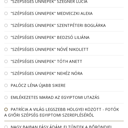
"SZÉPSÉGES ÜNNEPEK" SZEGNER LÚCIA
"SZÉPSÉGES ÜNNEPEK" MEDVECZKI ALEXA
"SZÉPSÉGES ÜNNEPEK" SZENTPÉTERI BOGLÁRKA
"SZÉPSÉGES ÜNNEPEK" BEDZSÓ LILIÁNA
"SZÉPSÉGES ÜNNEPEK" NÓVÉ NIKOLETT
"SZÉPSÉGES ÜNNEPEK" TÓTH ANETT
"SZÉPSÉGES ÜNNEPEK" NEHÉZ NÓRA
PALÓCZ LÉNA ÚJABB SIKERE
EMLÉKEZETES MARAD AZ EGYIPTOMI UTAZÁS
PATRÍCIA A VILÁG LEGSZEBB HÖLGYEI KÖZÖTT - FOTÓK
A GYŐRI SZÉPSÉG EGYIPTOMI SZEREPLÉSÉRŐL
NAGY BAJBAN FÁSY ÁDÁM: ELTŰNTEK A BŐRÖNDJEI