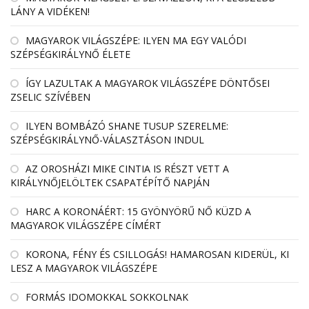
LÁNY A VIDÉKEN!
MAGYAROK VILÁGSZÉPE: ILYEN MA EGY VALÓDI
SZÉPSÉGKIRÁLYNŐ ÉLETE
ÍGY LAZULTAK A MAGYAROK VILÁGSZÉPE DÖNTŐSEI
ZSELIC SZÍVÉBEN
ILYEN BOMBÁZÓ SHANE TUSUP SZERELME:
SZÉPSÉGKIRÁLYNŐ-VÁLASZTÁSON INDUL
AZ OROSHÁZI MIKE CINTIA IS RÉSZT VETT A
KIRÁLYNŐJELÖLTEK CSAPATÉPÍTŐ NAPJÁN
HARC A KORONÁÉRT: 15 GYÖNYÖRŰ NŐ KÜZD A
MAGYAROK VILÁGSZÉPE CÍMÉRT
KORONA, FÉNY ÉS CSILLOGÁS! HAMAROSAN KIDERÜL, KI
LESZ A MAGYAROK VILÁGSZÉPE
FORMÁS IDOMOKKAL SOKKOLNAK