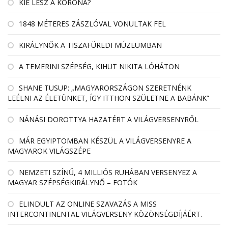
KIÉ LESZ A KORONA?
1848 MÉTERES ZÁSZLÓVAL VONULTAK FEL
KIRÁLYNŐK A TISZAFÜREDI MÚZEUMBAN
A TEMERINI SZÉPSÉG, KIHUT NIKITA LÓHÁTON
SHANE TUSUP: „MAGYARORSZÁGON SZERETNÉNK
LEÉLNI AZ ÉLETÜNKET, ÍGY ITTHON SZÜLETNE A BABÁNK”
NÁNÁSI DOROTTYA HAZATÉRT A VILÁGVERSENYRŐL
MÁR EGYIPTOMBAN KÉSZÜL A VILÁGVERSENYRE A
MAGYAROK VILÁGSZÉPE
NEMZETI SZÍNŰ, 4 MILLIÓS RUHÁBAN VERSENYEZ A
MAGYAR SZÉPSÉGKIRÁLYNŐ – FOTÓK
ELINDULT AZ ONLINE SZAVAZÁS A MISS
INTERCONTINENTAL VILÁGVERSENY KÖZÖNSÉGDÍJÁÉRT.