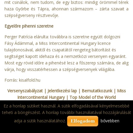
mit csinálok, nem tudom, de egy biztos: mindig örömmel térek
haza Győrbe és Tápra, ahonnan származom – zárta szavait a
szépségverseny résztvevője.
Egyelőre pihenni szeretne
Perger Patrícia elárulta: továbbra is szeretne együtt dolgozni
Fásy Ádámmal, a Miss Intercontinental Hungary licence
tulajdonosával, akitől és csapatától rengeteg bátorítást és
segítséget kapott idehaza és a nemzetközi versenyen egyaránt.
Most egy rövid időre a pihenésé lesz a főszerep számára, de alig
várja, hogy visszatérhessen a szépségversenyek világába.
Forrás:
kisalfold.hu
Versenyszabályzat
| Jelentkezési lap
|
Bemutatkozunk
|
Miss
Intercontinental Hungary
|
Top Model of the World
Ez a honlap sütiket használ. A sütik elfogadásával kényelmesebbé
Copyright © 2022. MVSZ 2015 Kft.
teheti a böngészést. A honlap további használatával hozzájárulását
adja a sütik használatához.
bővebben
Elfogadom