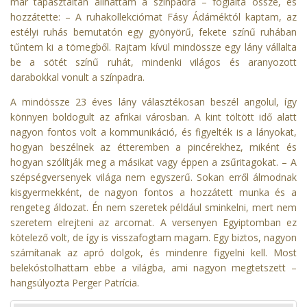
már tapasztaltan állhattam a színpadra – foglalta össze, és
hozzátette: – A ruhakollekciómat Fásy Ádáméktól kaptam, az
estélyi ruhás bemutatón egy gyönyörű, fekete színű ruhában
tűntem ki a tömegből. Rajtam kívül mindössze egy lány vállalta
be a sötét színű ruhát, mindenki világos és aranyozott
darabokkal vonult a színpadra.
A mindössze 23 éves lány választékosan beszél angolul, így
könnyen boldogult az afrikai városban. A kint töltött idő alatt
nagyon fontos volt a kommunikáció, és figyelték is a lányokat,
hogyan beszélnek az étteremben a pincérekhez, miként és
hogyan szólítják meg a másikat vagy éppen a zsűritagokat. – A
szépségversenyek világa nem egyszerű. Sokan erről álmodnak
kisgyermekként, de nagyon fontos a hozzátett munka és a
rengeteg áldozat. Én nem szeretek például sminkelni, mert nem
szeretem elrejteni az arcomat. A versenyen Egyiptomban ez
kötelező volt, de így is visszafogtam magam. Egy biztos, nagyon
számítanak az apró dolgok, és mindenre figyelni kell. Most
belekóstolhattam ebbe a világba, ami nagyon megtetszett –
hangsúlyozta Perger Patrícia.