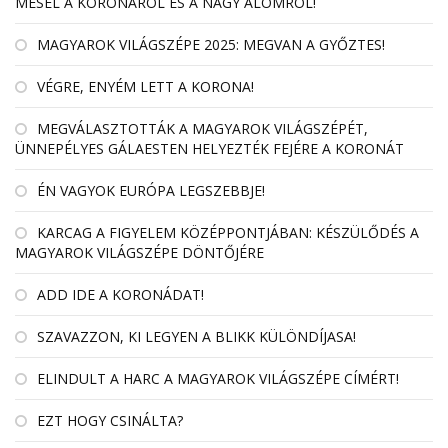
MESÉL A KORONÁRÓL ÉS A NAGY ÁLOMRÓL!
MAGYAROK VILÁGSZÉPE 2025: MEGVAN A GYŐZTES!
VÉGRE, ENYÉM LETT A KORONA!
MEGVÁLASZTOTTÁK A MAGYAROK VILÁGSZÉPÉT,
ÜNNEPÉLYES GÁLAESTEN HELYEZTÉK FEJÉRE A KORONÁT
ÉN VAGYOK EURÓPA LEGSZEBBJE!
KARCAG A FIGYELEM KÖZÉPPONTJÁBAN: KÉSZÜLŐDÉS A
MAGYAROK VILÁGSZÉPE DÖNTŐJÉRE
ADD IDE A KORONÁDAT!
SZAVAZZON, KI LEGYEN A BLIKK KÜLÖNDÍJASA!
ELINDULT A HARC A MAGYAROK VILÁGSZÉPE CÍMÉRT!
EZT HOGY CSINÁLTA?