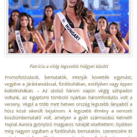
Patrícia a világ legszebb hölgyei között
Promofotózások, bemutatók, interjúk követték egymást,
vegyítve a járástanulással, fürdőruhában, estélyiben vagy éppen
koktélruhában. – Az utolsó három napon végig színpadon
voltunk, az egyiptomi tomboló nyárban háromfordulós volt a
verseny. Végül a több mint hetven ország legszebb lányaiból a
húsz közé sikerült bejutnom. A legszebb élmény a nemzeti
kosztümbemutató volt, amelyen a győri származású Németh
Hajnal Aurora gyönyörű magyaros ruháját viselhettem. Győrben
még nagyon izgultam a fürdőruhás bemutatón, szerencsére itt