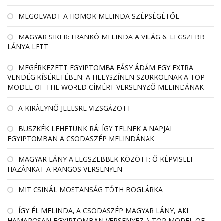
MEGOLVADT A HOMOK MELINDA SZÉPSÉGÉTŐL
MAGYAR SIKER: FRANKÓ MELINDA A VILÁG 6. LEGSZEBB
LÁNYA LETT
MEGÉRKEZETT EGYIPTOMBA FÁSY ÁDÁM EGY EXTRA
VENDÉG KÍSÉRETÉBEN: A HELYSZÍNEN SZURKOLNAK A TOP
MODEL OF THE WORLD CÍMÉRT VERSENYZŐ MELINDÁNAK
A KIRÁLYNŐ JELESRE VIZSGÁZOTT
BÜSZKÉK LEHETÜNK RÁ: ÍGY TELNEK A NAPJAI
EGYIPTOMBAN A CSODASZÉP MELINDÁNAK
MAGYAR LÁNY A LEGSZEBBEK KÖZÖTT: Ő KÉPVISELI
HAZÁNKAT A RANGOS VERSENYEN
MIT CSINÁL MOSTANSÁG TÓTH BOGLÁRKA
ÍGY ÉL MELINDA, A CSODASZÉP MAGYAR LÁNY, AKI
HAMAROSAN EGYIPTOMBAN VERSENYEZ A TOP MODEL OF