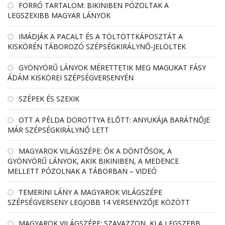
FORRÓ TARTALOM: BIKINIBEN PÓZOLTAK A
LEGSZEXIBB MAGYAR LÁNYOK
IMÁDJÁK A PACALT ÉS A TÖLTÖTTKÁPOSZTÁT A
KISKÖRÉN TÁBOROZÓ SZÉPSÉGKIRÁLYNŐ-JELÖLTEK
GYÖNYÖRŰ LÁNYOK MÉRETTETIK MEG MAGUKAT FÁSY
ÁDÁM KISKÖREI SZÉPSÉGVERSENYÉN
SZÉPEK ÉS SZEXIK
OTT A PÉLDA DOROTTYA ELŐTT: ANYUKÁJA BARÁTNŐJE
MÁR SZÉPSÉGKIRÁLYNŐ LETT
MAGYAROK VILÁGSZÉPE: ŐK A DÖNTŐSÖK, A
GYÖNYÖRŰ LÁNYOK, AKIK BIKINIBEN, A MEDENCE
MELLETT PÓZOLNAK A TÁBORBAN – VIDEÓ
TEMERINI LÁNY A MAGYAROK VILÁGSZÉPE
SZÉPSÉGVERSENY LEGJOBB 14 VERSENYZŐJE KÖZÖTT
MAGYAROK VILÁGSZÉPE: SZAVAZZON, KI A LEGSZEBB