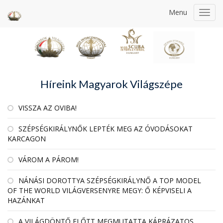
Menu
Toggl
navig
Híreink Magyarok Világszépe
VISSZA AZ OVIBA!
SZÉPSÉGKIRÁLYNŐK LEPTÉK MEG AZ ÓVODÁSOKAT
KARCAGON
VÁROM A PÁROM!
NÁNÁSI DOROTTYA SZÉPSÉGKIRÁLYNŐ A TOP MODEL
OF THE WORLD VILÁGVERSENYRE MEGY: Ő KÉPVISELI A
HAZÁNKAT
A VILÁGDÖNTŐ ELŐTT MEGMUTATTA KÁPRÁZATOS