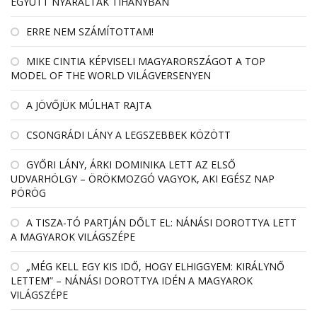
EGYÜTT NYARALTAK TIHANYBAN
ERRE NEM SZÁMÍTOTTAM!
MIKE CINTIA KÉPVISELI MAGYARORSZÁGOT A TOP
MODEL OF THE WORLD VILÁGVERSENYEN
A JÖVŐJÜK MÚLHAT RAJTA
CSONGRÁDI LÁNY A LEGSZEBBEK KÖZÖTT
GYŐRI LÁNY, ÁRKI DOMINIKA LETT AZ ELSŐ
UDVARHÖLGY – ÖRÖKMOZGÓ VAGYOK, AKI EGÉSZ NAP
PÖRÖG
A TISZA-TÓ PARTJÁN DŐLT EL: NÁNÁSI DOROTTYA LETT
A MAGYAROK VILÁGSZÉPE
„MÉG KELL EGY KIS IDŐ, HOGY ELHIGGYEM: KIRÁLYNŐ
LETTEM” – NÁNÁSI DOROTTYA IDÉN A MAGYAROK
VILÁGSZÉPE