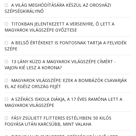
A VILÁG MEGHÓDÍTÁSÁRA KÉSZÜL AZ OROSHÁZI
SZÉPSÉGKIRÁLYNŐ
TITOKBAN JELENTKEZETT A VERSENYRE, Ő LETT A
MAGYAROK VILÁGSZÉPE GYŐZTESE
A BELSŐ ÉRTÉKEKET IS FONTOSNAK TARTJA A FELVIDÉK
SZÉPE
13 LÁNY KÜZD A MAGYAROK VILÁGSZÉPE CÍMÉRT -
VAJON KIÉ LESZ A KORONA?
MAGYAROK VILÁGSZÉPE: EZEK A BOMBÁZÓK CSAVARJÁK
EL AZ EGÉSZ ORSZÁG FEJÉT
A SZÉKÁCS ISKOLA DIÁKJA, A 17 ÉVES RAMÓNA LETT A
MAGYAROK VILÁGSZÉPE
FÁSY ZSÜLIETT FLITTERES ESTÉLYIBEN: 50 KILÓS
FOGYÁSA UTÁN KARCSÚBB, MINT VALAHA