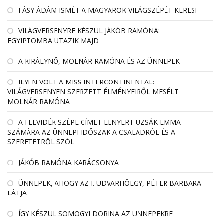
FÁSY ÁDÁM ISMÉT A MAGYAROK VILÁGSZÉPÉT KERESI
VILÁGVERSENYRE KÉSZÜL JÁKÓB RAMÓNA:
EGYIPTOMBA UTAZIK MAJD
A KIRÁLYNŐ, MOLNÁR RAMÓNA ÉS AZ ÜNNEPEK
ILYEN VOLT A MISS INTERCONTINENTAL:
VILÁGVERSENYEN SZERZETT ÉLMÉNYEIRŐL MESÉLT
MOLNÁR RAMÓNA
A FELVIDÉK SZÉPE CÍMET ELNYERT UZSÁK EMMA
SZÁMÁRA AZ ÜNNEPI IDŐSZAK A CSALÁDRÓL ÉS A
SZERETETRŐL SZÓL
JÁKÓB RAMÓNA KARÁCSONYA
ÜNNEPEK, AHOGY AZ I. UDVARHÖLGY, PÉTER BARBARA
LÁTJA
ÍGY KÉSZÜL SOMOGYI DORINA AZ ÜNNEPEKRE