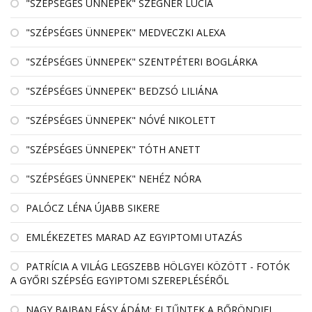
"SZÉPSÉGES ÜNNEPEK" SZEGNER LÚCIA
"SZÉPSÉGES ÜNNEPEK" MEDVECZKI ALEXA
"SZÉPSÉGES ÜNNEPEK" SZENTPÉTERI BOGLÁRKA
"SZÉPSÉGES ÜNNEPEK" BEDZSÓ LILIÁNA
"SZÉPSÉGES ÜNNEPEK" NÓVÉ NIKOLETT
"SZÉPSÉGES ÜNNEPEK" TÓTH ANETT
"SZÉPSÉGES ÜNNEPEK" NEHÉZ NÓRA
PALÓCZ LÉNA ÚJABB SIKERE
EMLÉKEZETES MARAD AZ EGYIPTOMI UTAZÁS
PATRÍCIA A VILÁG LEGSZEBB HÖLGYEI KÖZÖTT - FOTÓK
A GYŐRI SZÉPSÉG EGYIPTOMI SZEREPLÉSÉRŐL
NAGY BAJBAN FÁSY ÁDÁM: ELTŰNTEK A BŐRÖNDJEI