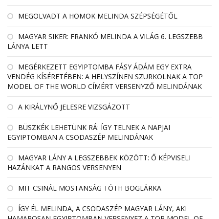
MEGOLVADT A HOMOK MELINDA SZÉPSÉGÉTŐL
MAGYAR SIKER: FRANKÓ MELINDA A VILÁG 6. LEGSZEBB
LÁNYA LETT
MEGÉRKEZETT EGYIPTOMBA FÁSY ÁDÁM EGY EXTRA
VENDÉG KÍSÉRETÉBEN: A HELYSZÍNEN SZURKOLNAK A TOP
MODEL OF THE WORLD CÍMÉRT VERSENYZŐ MELINDÁNAK
A KIRÁLYNŐ JELESRE VIZSGÁZOTT
BÜSZKÉK LEHETÜNK RÁ: ÍGY TELNEK A NAPJAI
EGYIPTOMBAN A CSODASZÉP MELINDÁNAK
MAGYAR LÁNY A LEGSZEBBEK KÖZÖTT: Ő KÉPVISELI
HAZÁNKAT A RANGOS VERSENYEN
MIT CSINÁL MOSTANSÁG TÓTH BOGLÁRKA
ÍGY ÉL MELINDA, A CSODASZÉP MAGYAR LÁNY, AKI
HAMAROSAN EGYIPTOMBAN VERSENYEZ A TOP MODEL OF