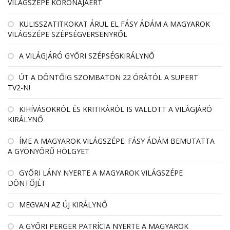
VILÁGSZÉPE KORONÁJÁÉRT
KULISSZATITKOKAT ÁRUL EL FÁSY ÁDÁM A MAGYAROK
VILÁGSZÉPE SZÉPSÉGVERSENYRŐL
A VILÁGJÁRÓ GYŐRI SZÉPSÉGKIRÁLYNŐ
ÚT A DÖNTŐIG SZOMBATON 22 ÓRÁTÓL A SUPERT
TV2-N!
KIHÍVÁSOKRÓL ÉS KRITIKÁRÓL IS VALLOTT A VILÁGJÁRÓ
KIRÁLYNŐ
ÍME A MAGYAROK VILÁGSZÉPE: FÁSY ÁDÁM BEMUTATTA
A GYÖNYÖRŰ HÖLGYET
GYŐRI LÁNY NYERTE A MAGYAROK VILÁGSZÉPE
DÖNTŐJÉT
MEGVAN AZ ÚJ KIRÁLYNŐ
A GYŐRI PERGER PATRÍCIA NYERTE A MAGYAROK