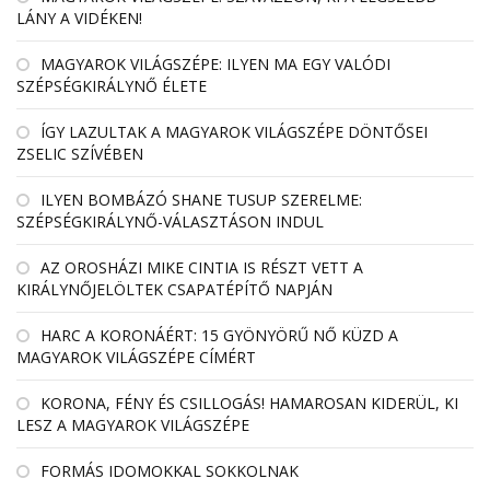
LÁNY A VIDÉKEN!
MAGYAROK VILÁGSZÉPE: ILYEN MA EGY VALÓDI
SZÉPSÉGKIRÁLYNŐ ÉLETE
ÍGY LAZULTAK A MAGYAROK VILÁGSZÉPE DÖNTŐSEI
ZSELIC SZÍVÉBEN
ILYEN BOMBÁZÓ SHANE TUSUP SZERELME:
SZÉPSÉGKIRÁLYNŐ-VÁLASZTÁSON INDUL
AZ OROSHÁZI MIKE CINTIA IS RÉSZT VETT A
KIRÁLYNŐJELÖLTEK CSAPATÉPÍTŐ NAPJÁN
HARC A KORONÁÉRT: 15 GYÖNYÖRŰ NŐ KÜZD A
MAGYAROK VILÁGSZÉPE CÍMÉRT
KORONA, FÉNY ÉS CSILLOGÁS! HAMAROSAN KIDERÜL, KI
LESZ A MAGYAROK VILÁGSZÉPE
FORMÁS IDOMOKKAL SOKKOLNAK