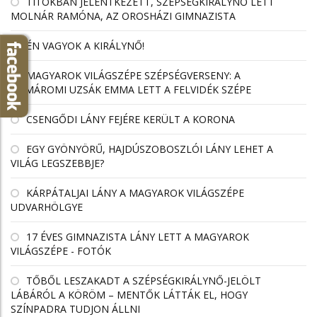
TITOKBAN JELENTKEZETT, SZÉPSÉGKIRÁLYNŐ LETT
MOLNÁR RAMÓNA, AZ OROSHÁZI GIMNAZISTA
ÉN VAGYOK A KIRÁLYNŐ!
MAGYAROK VILÁGSZÉPE SZÉPSÉGVERSENY: A
KOMÁROMI UZSÁK EMMA LETT A FELVIDÉK SZÉPE
CSENGŐDI LÁNY FEJÉRE KERÜLT A KORONA
EGY GYÖNYÖRŰ, HAJDÚSZOBOSZLÓI LÁNY LEHET A
VILÁG LEGSZEBBJE?
KÁRPÁTALJAI LÁNY A MAGYAROK VILÁGSZÉPE
UDVARHÖLGYE
17 ÉVES GIMNAZISTA LÁNY LETT A MAGYAROK
VILÁGSZÉPE - FOTÓK
TŐBŐL LESZAKADT A SZÉPSÉGKIRÁLYNŐ-JELÖLT
LÁBÁRÓL A KÖRÖM – MENTŐK LÁTTÁK EL, HOGY
SZÍNPADRA TUDJON ÁLLNI