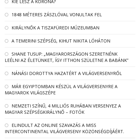
KIÉ LESZ A KORONA?
1848 MÉTERES ZÁSZLÓVAL VONULTAK FEL
KIRÁLYNŐK A TISZAFÜREDI MÚZEUMBAN
A TEMERINI SZÉPSÉG, KIHUT NIKITA LÓHÁTON
SHANE TUSUP: „MAGYARORSZÁGON SZERETNÉNK
LEÉLNI AZ ÉLETÜNKET, ÍGY ITTHON SZÜLETNE A BABÁNK”
NÁNÁSI DOROTTYA HAZATÉRT A VILÁGVERSENYRŐL
MÁR EGYIPTOMBAN KÉSZÜL A VILÁGVERSENYRE A
MAGYAROK VILÁGSZÉPE
NEMZETI SZÍNŰ, 4 MILLIÓS RUHÁBAN VERSENYEZ A
MAGYAR SZÉPSÉGKIRÁLYNŐ – FOTÓK
ELINDULT AZ ONLINE SZAVAZÁS A MISS
INTERCONTINENTAL VILÁGVERSENY KÖZÖNSÉGDÍJÁÉRT.