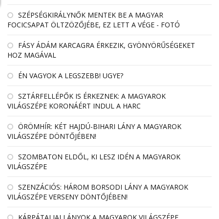
SZÉPSÉGKIRÁLYNŐK MENTEK BE A MAGYAR
FOCICSAPAT ÖLTZÖZŐJÉBE, EZ LETT A VÉGE - FOTÓ
FÁSY ÁDÁM KARCAGRA ÉRKEZIK, GYÖNYÖRŰSÉGEKET
HOZ MAGÁVAL
ÉN VAGYOK A LEGSZEBB! UGYE?
SZTÁRFELLÉPŐK IS ÉRKEZNEK: A MAGYAROK
VILÁGSZÉPE KORONÁÉRT INDUL A HARC
ÖRÖMHÍR: KÉT HAJDÚ-BIHARI LÁNY A MAGYAROK
VILÁGSZÉPE DÖNTŐJÉBEN!
SZOMBATON ELDŐL, KI LESZ IDÉN A MAGYAROK
VILÁGSZÉPE
SZENZÁCIÓS: HÁROM BORSODI LÁNY A MAGYAROK
VILÁGSZÉPE VERSENY DÖNTŐJÉBEN!
KÁRPÁTALJAI LÁNYOK A MAGYAROK VILÁGSZÉPE