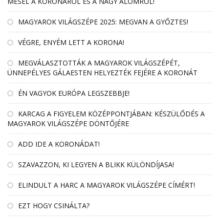
MESÉL A KORONÁRÓL ÉS A NAGY ÁLOMRÓL!
MAGYAROK VILÁGSZÉPE 2025: MEGVAN A GYŐZTES!
VÉGRE, ENYÉM LETT A KORONA!
MEGVÁLASZTOTTÁK A MAGYAROK VILÁGSZÉPÉT,
ÜNNEPÉLYES GÁLAESTEN HELYEZTÉK FEJÉRE A KORONÁT
ÉN VAGYOK EURÓPA LEGSZEBBJE!
KARCAG A FIGYELEM KÖZÉPPONTJÁBAN: KÉSZÜLŐDÉS A
MAGYAROK VILÁGSZÉPE DÖNTŐJÉRE
ADD IDE A KORONÁDAT!
SZAVAZZON, KI LEGYEN A BLIKK KÜLÖNDÍJASA!
ELINDULT A HARC A MAGYAROK VILÁGSZÉPE CÍMÉRT!
EZT HOGY CSINÁLTA?