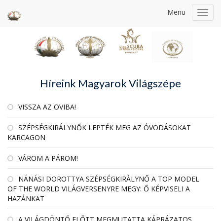
Menu
Toggl
navig
Híreink Magyarok Világszépe
VISSZA AZ OVIBA!
SZÉPSÉGKIRÁLYNŐK LEPTÉK MEG AZ ÓVODÁSOKAT
KARCAGON
VÁROM A PÁROM!
NÁNÁSI DOROTTYA SZÉPSÉGKIRÁLYNŐ A TOP MODEL
OF THE WORLD VILÁGVERSENYRE MEGY: Ő KÉPVISELI A
HAZÁNKAT
A VILÁGDÖNTŐ ELŐTT MEGMUTATTA KÁPRÁZATOS