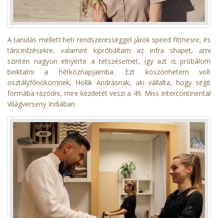
A tanulás mellett heti rendszerességgel járok speed fittnesre, és
táncedzésekre, valamint kipróbáltam az infra shapet, ami
szintén nagyon elnyerte a tetszésemet, így azt is próbálom
beiktatni a hétköznapjaimba. Ezt köszönhetem volt
osztályfőnökömnek, Hollik Andrásnak, aki vállalta, hogy segít
formába rázódni, mire kezdetét veszi a 49. Miss Intercontinental
Világverseny Indiában.