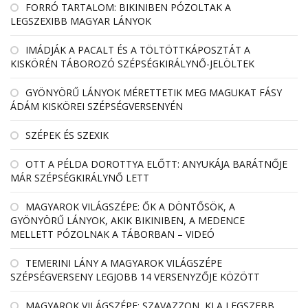
FORRÓ TARTALOM: BIKINIBEN PÓZOLTAK A
LEGSZEXIBB MAGYAR LÁNYOK
IMÁDJÁK A PACALT ÉS A TÖLTÖTTKÁPOSZTÁT A
KISKÖRÉN TÁBOROZÓ SZÉPSÉGKIRÁLYNŐ-JELÖLTEK
GYÖNYÖRŰ LÁNYOK MÉRETTETIK MEG MAGUKAT FÁSY
ÁDÁM KISKÖREI SZÉPSÉGVERSENYÉN
SZÉPEK ÉS SZEXIK
OTT A PÉLDA DOROTTYA ELŐTT: ANYUKÁJA BARÁTNŐJE
MÁR SZÉPSÉGKIRÁLYNŐ LETT
MAGYAROK VILÁGSZÉPE: ŐK A DÖNTŐSÖK, A
GYÖNYÖRŰ LÁNYOK, AKIK BIKINIBEN, A MEDENCE
MELLETT PÓZOLNAK A TÁBORBAN – VIDEÓ
TEMERINI LÁNY A MAGYAROK VILÁGSZÉPE
SZÉPSÉGVERSENY LEGJOBB 14 VERSENYZŐJE KÖZÖTT
MAGYAROK VILÁGSZÉPE: SZAVAZZON, KI A LEGSZEBB