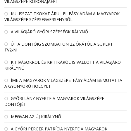
VILÁGSZÉPE KORONÁJÁÉRT
KULISSZATITKOKAT ÁRUL EL FÁSY ÁDÁM A MAGYAROK
VILÁGSZÉPE SZÉPSÉGVERSENYRŐL
A VILÁGJÁRÓ GYŐRI SZÉPSÉGKIRÁLYNŐ
ÚT A DÖNTŐIG SZOMBATON 22 ÓRÁTÓL A SUPERT
TV2-N!
KIHÍVÁSOKRÓL ÉS KRITIKÁRÓL IS VALLOTT A VILÁGJÁRÓ
KIRÁLYNŐ
ÍME A MAGYAROK VILÁGSZÉPE: FÁSY ÁDÁM BEMUTATTA
A GYÖNYÖRŰ HÖLGYET
GYŐRI LÁNY NYERTE A MAGYAROK VILÁGSZÉPE
DÖNTŐJÉT
MEGVAN AZ ÚJ KIRÁLYNŐ
A GYŐRI PERGER PATRÍCIA NYERTE A MAGYAROK