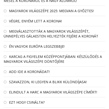
MESÉL A KORONÁRÓL ÉS A NAGY ÁLOMRÓL!
MAGYAROK VILÁGSZÉPE 2025: MEGVAN A GYŐZTES!
VÉGRE, ENYÉM LETT A KORONA!
MEGVÁLASZTOTTÁK A MAGYAROK VILÁGSZÉPÉT,
ÜNNEPÉLYES GÁLAESTEN HELYEZTÉK FEJÉRE A KORONÁT
ÉN VAGYOK EURÓPA LEGSZEBBJE!
KARCAG A FIGYELEM KÖZÉPPONTJÁBAN: KÉSZÜLŐDÉS A
MAGYAROK VILÁGSZÉPE DÖNTŐJÉRE
ADD IDE A KORONÁDAT!
SZAVAZZON, KI LEGYEN A BLIKK KÜLÖNDÍJASA!
ELINDULT A HARC A MAGYAROK VILÁGSZÉPE CÍMÉRT!
EZT HOGY CSINÁLTA?