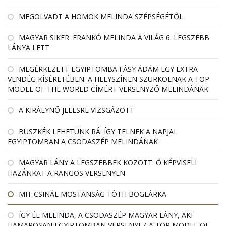
MEGOLVADT A HOMOK MELINDA SZÉPSÉGÉTŐL
MAGYAR SIKER: FRANKÓ MELINDA A VILÁG 6. LEGSZEBB
LÁNYA LETT
MEGÉRKEZETT EGYIPTOMBA FÁSY ÁDÁM EGY EXTRA
VENDÉG KÍSÉRETÉBEN: A HELYSZÍNEN SZURKOLNAK A TOP
MODEL OF THE WORLD CÍMÉRT VERSENYZŐ MELINDÁNAK
A KIRÁLYNŐ JELESRE VIZSGÁZOTT
BÜSZKÉK LEHETÜNK RÁ: ÍGY TELNEK A NAPJAI
EGYIPTOMBAN A CSODASZÉP MELINDÁNAK
MAGYAR LÁNY A LEGSZEBBEK KÖZÖTT: Ő KÉPVISELI
HAZÁNKAT A RANGOS VERSENYEN
MIT CSINÁL MOSTANSÁG TÓTH BOGLÁRKA
ÍGY ÉL MELINDA, A CSODASZÉP MAGYAR LÁNY, AKI
HAMAROSAN EGYIPTOMBAN VERSENYEZ A TOP MODEL OF