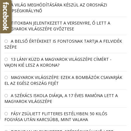
A VILÁG MEGHÓDÍTÁSÁRA KÉSZÜL AZ OROSHÁZI
SZÉPSÉGKIRÁLYNŐ
TITOKBAN JELENTKEZETT A VERSENYRE, Ő LETT A
MAGYAROK VILÁGSZÉPE GYŐZTESE
A BELSŐ ÉRTÉKEKET IS FONTOSNAK TARTJA A FELVIDÉK
SZÉPE
13 LÁNY KÜZD A MAGYAROK VILÁGSZÉPE CÍMÉRT -
VAJON KIÉ LESZ A KORONA?
MAGYAROK VILÁGSZÉPE: EZEK A BOMBÁZÓK CSAVARJÁK
EL AZ EGÉSZ ORSZÁG FEJÉT
A SZÉKÁCS ISKOLA DIÁKJA, A 17 ÉVES RAMÓNA LETT A
MAGYAROK VILÁGSZÉPE
FÁSY ZSÜLIETT FLITTERES ESTÉLYIBEN: 50 KILÓS
FOGYÁSA UTÁN KARCSÚBB, MINT VALAHA