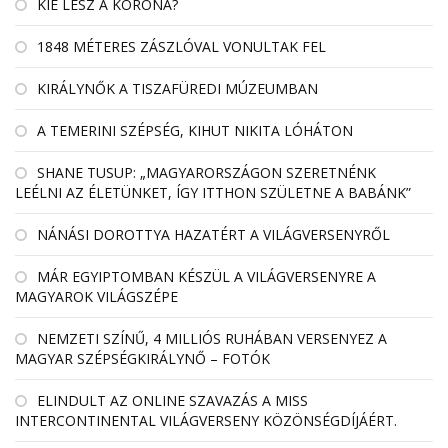
KIÉ LESZ A KORONA?
1848 MÉTERES ZÁSZLÓVAL VONULTAK FEL
KIRÁLYNŐK A TISZAFÜREDI MÚZEUMBAN
A TEMERINI SZÉPSÉG, KIHUT NIKITA LÓHÁTON
SHANE TUSUP: „MAGYARORSZÁGON SZERETNÉNK
LEÉLNI AZ ÉLETÜNKET, ÍGY ITTHON SZÜLETNE A BABÁNK”
NÁNÁSI DOROTTYA HAZATÉRT A VILÁGVERSENYRŐL
MÁR EGYIPTOMBAN KÉSZÜL A VILÁGVERSENYRE A
MAGYAROK VILÁGSZÉPE
NEMZETI SZÍNŰ, 4 MILLIÓS RUHÁBAN VERSENYEZ A
MAGYAR SZÉPSÉGKIRÁLYNŐ – FOTÓK
ELINDULT AZ ONLINE SZAVAZÁS A MISS
INTERCONTINENTAL VILÁGVERSENY KÖZÖNSÉGDÍJÁÉRT.