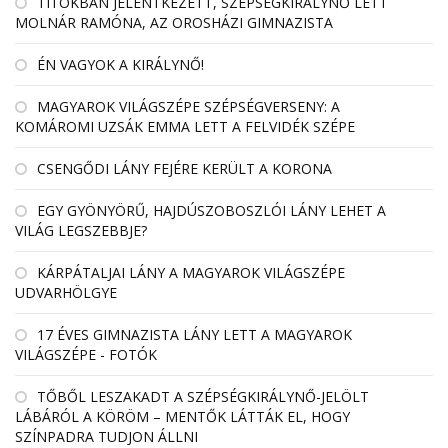
TITOKBAN JELENTKEZETT, SZÉPSÉGKIRÁLYNŐ LETT
MOLNÁR RAMÓNA, AZ OROSHÁZI GIMNAZISTA
ÉN VAGYOK A KIRÁLYNŐ!
MAGYAROK VILÁGSZÉPE SZÉPSÉGVERSENY: A
KOMÁROMI UZSÁK EMMA LETT A FELVIDÉK SZÉPE
CSENGŐDI LÁNY FEJÉRE KERÜLT A KORONA
EGY GYÖNYÖRŰ, HAJDÚSZOBOSZLÓI LÁNY LEHET A
VILÁG LEGSZEBBJE?
KÁRPÁTALJAI LÁNY A MAGYAROK VILÁGSZÉPE
UDVARHÖLGYE
17 ÉVES GIMNAZISTA LÁNY LETT A MAGYAROK
VILÁGSZÉPE - FOTÓK
TŐBŐL LESZAKADT A SZÉPSÉGKIRÁLYNŐ-JELÖLT
LÁBÁRÓL A KÖRÖM – MENTŐK LÁTTÁK EL, HOGY
SZÍNPADRA TUDJON ÁLLNI