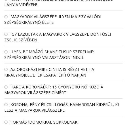
LÁNY A VIDÉKEN!
MAGYAROK VILÁGSZÉPE: ILYEN MA EGY VALÓDI
SZÉPSÉGKIRÁLYNŐ ÉLETE
ÍGY LAZULTAK A MAGYAROK VILÁGSZÉPE DÖNTŐSEI
ZSELIC SZÍVÉBEN
ILYEN BOMBÁZÓ SHANE TUSUP SZERELME:
SZÉPSÉGKIRÁLYNŐ-VÁLASZTÁSON INDUL
AZ OROSHÁZI MIKE CINTIA IS RÉSZT VETT A
KIRÁLYNŐJELÖLTEK CSAPATÉPÍTŐ NAPJÁN
HARC A KORONÁÉRT: 15 GYÖNYÖRŰ NŐ KÜZD A
MAGYAROK VILÁGSZÉPE CÍMÉRT
KORONA, FÉNY ÉS CSILLOGÁS! HAMAROSAN KIDERÜL, KI
LESZ A MAGYAROK VILÁGSZÉPE
FORMÁS IDOMOKKAL SOKKOLNAK