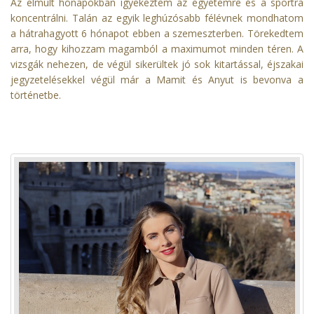
Az elmúlt hónapokban igyekeztem az egyetemre és a sportra
koncentrálni. Talán az egyik leghúzósabb félévnek mondhatom
a hátrahagyott 6 hónapot ebben a szemeszterben. Törekedtem
arra, hogy kihozzam magamból a maximumot minden téren. A
vizsgák nehezen, de végül sikerültek jó sok kitartással, éjszakai
jegyzetelésekkel végül már a Mamit és Anyut is bevonva a
történetbe.