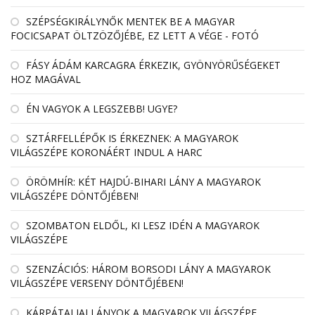
SZÉPSÉGKIRÁLYNŐK MENTEK BE A MAGYAR
FOCICSAPAT ÖLTZÖZŐJÉBE, EZ LETT A VÉGE - FOTÓ
FÁSY ÁDÁM KARCAGRA ÉRKEZIK, GYÖNYÖRŰSÉGEKET
HOZ MAGÁVAL
ÉN VAGYOK A LEGSZEBB! UGYE?
SZTÁRFELLÉPŐK IS ÉRKEZNEK: A MAGYAROK
VILÁGSZÉPE KORONÁÉRT INDUL A HARC
ÖRÖMHÍR: KÉT HAJDÚ-BIHARI LÁNY A MAGYAROK
VILÁGSZÉPE DÖNTŐJÉBEN!
SZOMBATON ELDŐL, KI LESZ IDÉN A MAGYAROK
VILÁGSZÉPE
SZENZÁCIÓS: HÁROM BORSODI LÁNY A MAGYAROK
VILÁGSZÉPE VERSENY DÖNTŐJÉBEN!
KÁRPÁTALJAI LÁNYOK A MAGYAROK VILÁGSZÉPE