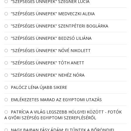
"SZÉPSÉGES ÜNNEPEK" SZEGNER LÚCIA
"SZÉPSÉGES ÜNNEPEK" MEDVECZKI ALEXA
"SZÉPSÉGES ÜNNEPEK" SZENTPÉTERI BOGLÁRKA
"SZÉPSÉGES ÜNNEPEK" BEDZSÓ LILIÁNA
"SZÉPSÉGES ÜNNEPEK" NÓVÉ NIKOLETT
"SZÉPSÉGES ÜNNEPEK" TÓTH ANETT
"SZÉPSÉGES ÜNNEPEK" NEHÉZ NÓRA
PALÓCZ LÉNA ÚJABB SIKERE
EMLÉKEZETES MARAD AZ EGYIPTOMI UTAZÁS
PATRÍCIA A VILÁG LEGSZEBB HÖLGYEI KÖZÖTT - FOTÓK
A GYŐRI SZÉPSÉG EGYIPTOMI SZEREPLÉSÉRŐL
NAGY BAJBAN FÁSY ÁDÁM: ELTŰNTEK A BŐRÖNDJEI