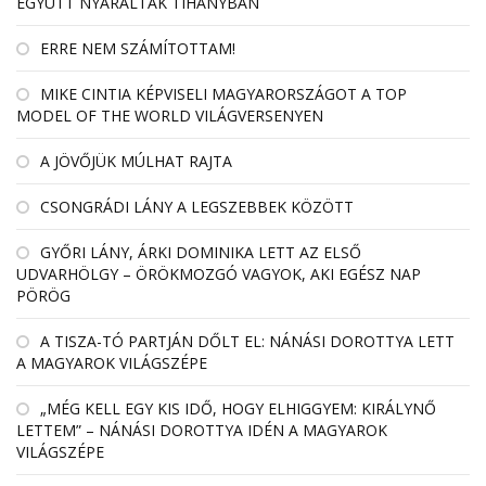
EGYÜTT NYARALTAK TIHANYBAN
ERRE NEM SZÁMÍTOTTAM!
MIKE CINTIA KÉPVISELI MAGYARORSZÁGOT A TOP
MODEL OF THE WORLD VILÁGVERSENYEN
A JÖVŐJÜK MÚLHAT RAJTA
CSONGRÁDI LÁNY A LEGSZEBBEK KÖZÖTT
GYŐRI LÁNY, ÁRKI DOMINIKA LETT AZ ELSŐ
UDVARHÖLGY – ÖRÖKMOZGÓ VAGYOK, AKI EGÉSZ NAP
PÖRÖG
A TISZA-TÓ PARTJÁN DŐLT EL: NÁNÁSI DOROTTYA LETT
A MAGYAROK VILÁGSZÉPE
„MÉG KELL EGY KIS IDŐ, HOGY ELHIGGYEM: KIRÁLYNŐ
LETTEM” – NÁNÁSI DOROTTYA IDÉN A MAGYAROK
VILÁGSZÉPE