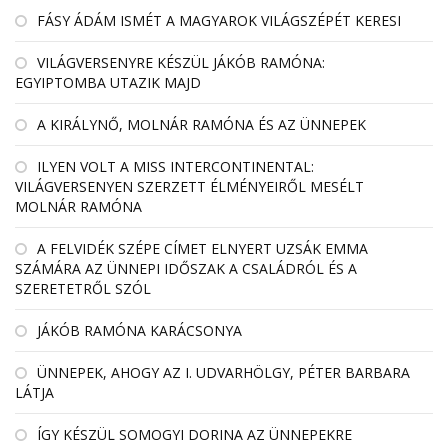
FÁSY ÁDÁM ISMÉT A MAGYAROK VILÁGSZÉPÉT KERESI
VILÁGVERSENYRE KÉSZÜL JÁKÓB RAMÓNA:
EGYIPTOMBA UTAZIK MAJD
A KIRÁLYNŐ, MOLNÁR RAMÓNA ÉS AZ ÜNNEPEK
ILYEN VOLT A MISS INTERCONTINENTAL:
VILÁGVERSENYEN SZERZETT ÉLMÉNYEIRŐL MESÉLT
MOLNÁR RAMÓNA
A FELVIDÉK SZÉPE CÍMET ELNYERT UZSÁK EMMA
SZÁMÁRA AZ ÜNNEPI IDŐSZAK A CSALÁDRÓL ÉS A
SZERETETRŐL SZÓL
JÁKÓB RAMÓNA KARÁCSONYA
ÜNNEPEK, AHOGY AZ I. UDVARHÖLGY, PÉTER BARBARA
LÁTJA
ÍGY KÉSZÜL SOMOGYI DORINA AZ ÜNNEPEKRE