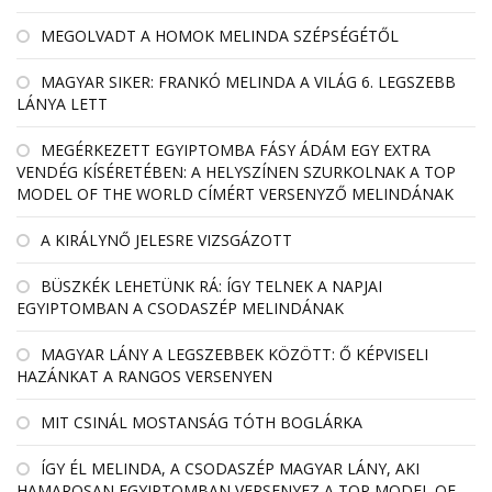
MEGOLVADT A HOMOK MELINDA SZÉPSÉGÉTŐL
MAGYAR SIKER: FRANKÓ MELINDA A VILÁG 6. LEGSZEBB
LÁNYA LETT
MEGÉRKEZETT EGYIPTOMBA FÁSY ÁDÁM EGY EXTRA
VENDÉG KÍSÉRETÉBEN: A HELYSZÍNEN SZURKOLNAK A TOP
MODEL OF THE WORLD CÍMÉRT VERSENYZŐ MELINDÁNAK
A KIRÁLYNŐ JELESRE VIZSGÁZOTT
BÜSZKÉK LEHETÜNK RÁ: ÍGY TELNEK A NAPJAI
EGYIPTOMBAN A CSODASZÉP MELINDÁNAK
MAGYAR LÁNY A LEGSZEBBEK KÖZÖTT: Ő KÉPVISELI
HAZÁNKAT A RANGOS VERSENYEN
MIT CSINÁL MOSTANSÁG TÓTH BOGLÁRKA
ÍGY ÉL MELINDA, A CSODASZÉP MAGYAR LÁNY, AKI
HAMAROSAN EGYIPTOMBAN VERSENYEZ A TOP MODEL OF