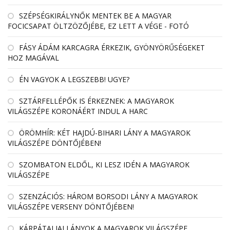
SZÉPSÉGKIRÁLYNŐK MENTEK BE A MAGYAR
FOCICSAPAT ÖLTZÖZŐJÉBE, EZ LETT A VÉGE - FOTÓ
FÁSY ÁDÁM KARCAGRA ÉRKEZIK, GYÖNYÖRŰSÉGEKET
HOZ MAGÁVAL
ÉN VAGYOK A LEGSZEBB! UGYE?
SZTÁRFELLÉPŐK IS ÉRKEZNEK: A MAGYAROK
VILÁGSZÉPE KORONÁÉRT INDUL A HARC
ÖRÖMHÍR: KÉT HAJDÚ-BIHARI LÁNY A MAGYAROK
VILÁGSZÉPE DÖNTŐJÉBEN!
SZOMBATON ELDŐL, KI LESZ IDÉN A MAGYAROK
VILÁGSZÉPE
SZENZÁCIÓS: HÁROM BORSODI LÁNY A MAGYAROK
VILÁGSZÉPE VERSENY DÖNTŐJÉBEN!
KÁRPÁTALJAI LÁNYOK A MAGYAROK VILÁGSZÉPE