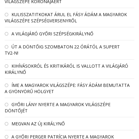
VILÁGSZÉPE KORONÁJÁÉRT
KULISSZATITKOKAT ÁRUL EL FÁSY ÁDÁM A MAGYAROK
VILÁGSZÉPE SZÉPSÉGVERSENYRŐL
A VILÁGJÁRÓ GYŐRI SZÉPSÉGKIRÁLYNŐ
ÚT A DÖNTŐIG SZOMBATON 22 ÓRÁTÓL A SUPERT
TV2-N!
KIHÍVÁSOKRÓL ÉS KRITIKÁRÓL IS VALLOTT A VILÁGJÁRÓ
KIRÁLYNŐ
ÍME A MAGYAROK VILÁGSZÉPE: FÁSY ÁDÁM BEMUTATTA
A GYÖNYÖRŰ HÖLGYET
GYŐRI LÁNY NYERTE A MAGYAROK VILÁGSZÉPE
DÖNTŐJÉT
MEGVAN AZ ÚJ KIRÁLYNŐ
A GYŐRI PERGER PATRÍCIA NYERTE A MAGYAROK