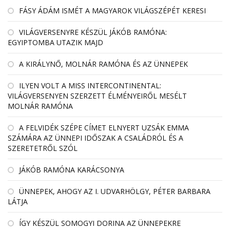
FÁSY ÁDÁM ISMÉT A MAGYAROK VILÁGSZÉPÉT KERESI
VILÁGVERSENYRE KÉSZÜL JÁKÓB RAMÓNA:
EGYIPTOMBA UTAZIK MAJD
A KIRÁLYNŐ, MOLNÁR RAMÓNA ÉS AZ ÜNNEPEK
ILYEN VOLT A MISS INTERCONTINENTAL:
VILÁGVERSENYEN SZERZETT ÉLMÉNYEIRŐL MESÉLT
MOLNÁR RAMÓNA
A FELVIDÉK SZÉPE CÍMET ELNYERT UZSÁK EMMA
SZÁMÁRA AZ ÜNNEPI IDŐSZAK A CSALÁDRÓL ÉS A
SZERETETRŐL SZÓL
JÁKÓB RAMÓNA KARÁCSONYA
ÜNNEPEK, AHOGY AZ I. UDVARHÖLGY, PÉTER BARBARA
LÁTJA
ÍGY KÉSZÜL SOMOGYI DORINA AZ ÜNNEPEKRE