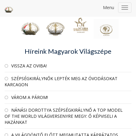
Menu
Toggl
navig
Híreink Magyarok Világszépe
VISSZA AZ OVIBA!
SZÉPSÉGKIRÁLYNŐK LEPTÉK MEG AZ ÓVODÁSOKAT
KARCAGON
VÁROM A PÁROM!
NÁNÁSI DOROTTYA SZÉPSÉGKIRÁLYNŐ A TOP MODEL
OF THE WORLD VILÁGVERSENYRE MEGY: Ő KÉPVISELI A
HAZÁNKAT
A VILÁGDÖNTŐ ELŐTT MEGMUTATTA KÁPRÁZATOS