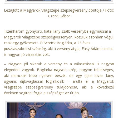
Lezajlott a Magyarok Világszépe szépségverseny döntője / Fotó:
Czerkl Gábor
Tizenhárom gyönyörű, fiatal lány szállt versenybe egymással a
Magyarok Világszépe szépségversenyen, közülük azonban végül
csak egy győzhetett. Ő Schrick Boglárka, a 23 éves
pusztaszabolcsi szépség, aki a verseny atyja, Fásy Ádám szerint
is nagyon jó választás volt.
– Nagyon jól sikerült a verseny és a választással is nagyon
elégedett vagyok. Boglárka nagyon szép, nagyon tehetséges,
aki nemcsak több nyelven beszél, de egy igazi lovas lány,
ugyanis díjlovaglással foglalkozik – árulta el a Magyarok
Világszépe szépségverseny tulajdonosa, aki a következő
években segíteni fogja a szépséget az útján.