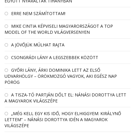
EGYÜTT NYARALTAK TIHANYBAN
ERRE NEM SZÁMÍTOTTAM!
MIKE CINTIA KÉPVISELI MAGYARORSZÁGOT A TOP
MODEL OF THE WORLD VILÁGVERSENYEN
A JÖVŐJÜK MÚLHAT RAJTA
CSONGRÁDI LÁNY A LEGSZEBBEK KÖZÖTT
GYŐRI LÁNY, ÁRKI DOMINIKA LETT AZ ELSŐ
UDVARHÖLGY – ÖRÖKMOZGÓ VAGYOK, AKI EGÉSZ NAP
PÖRÖG
A TISZA-TÓ PARTJÁN DŐLT EL: NÁNÁSI DOROTTYA LETT
A MAGYAROK VILÁGSZÉPE
„MÉG KELL EGY KIS IDŐ, HOGY ELHIGGYEM: KIRÁLYNŐ
LETTEM” – NÁNÁSI DOROTTYA IDÉN A MAGYAROK
VILÁGSZÉPE