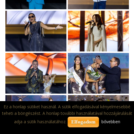
Ez a honlap sütiket használ. A sütik elfogadásával kényelmesebbé
teheti a böngészést. A honlap további használatával hozzájárulását
adja a sütik használatához.
bővebben
Elfogadom