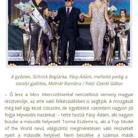
A győztes, Schrick Boglárka, Fásy Ádám, mellette pedig a
tavalyi győztes, Molnár Ramóna / Fotó: Czerkl Gábor
– Ő lesz a Miss Intercontinental nemzetközi verseny magyar
résztvevője, az erre való felkészülésben is segítjük. A mozgását
még kell egy kicsit csiszolni, de egyébként szerintem nagyon jól
fogja képviselni hazánkat – tette hozzá Fásy Ádám, aki nagyon
büszke a második helyezett Torma Eszterre is, aki a Top Model
of the World nevű világszintű megméretésen való részvételt
nyert a második helyével. Nem beszélve a számos másik