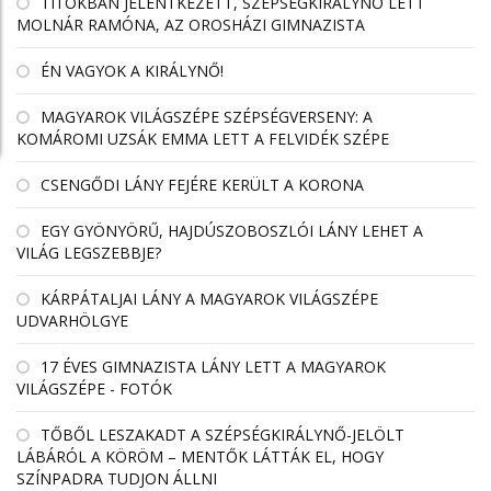
TITOKBAN JELENTKEZETT, SZÉPSÉGKIRÁLYNŐ LETT
MOLNÁR RAMÓNA, AZ OROSHÁZI GIMNAZISTA
ÉN VAGYOK A KIRÁLYNŐ!
MAGYAROK VILÁGSZÉPE SZÉPSÉGVERSENY: A
KOMÁROMI UZSÁK EMMA LETT A FELVIDÉK SZÉPE
CSENGŐDI LÁNY FEJÉRE KERÜLT A KORONA
EGY GYÖNYÖRŰ, HAJDÚSZOBOSZLÓI LÁNY LEHET A
VILÁG LEGSZEBBJE?
KÁRPÁTALJAI LÁNY A MAGYAROK VILÁGSZÉPE
UDVARHÖLGYE
17 ÉVES GIMNAZISTA LÁNY LETT A MAGYAROK
VILÁGSZÉPE - FOTÓK
TŐBŐL LESZAKADT A SZÉPSÉGKIRÁLYNŐ-JELÖLT
LÁBÁRÓL A KÖRÖM – MENTŐK LÁTTÁK EL, HOGY
SZÍNPADRA TUDJON ÁLLNI