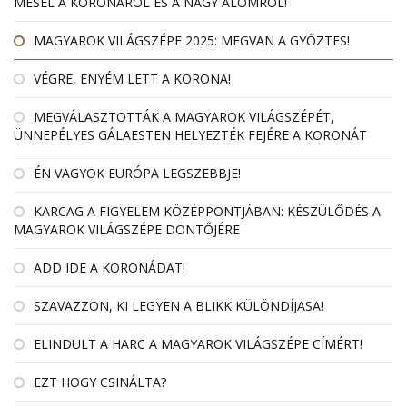
MESÉL A KORONÁRÓL ÉS A NAGY ÁLOMRÓL!
MAGYAROK VILÁGSZÉPE 2025: MEGVAN A GYŐZTES!
VÉGRE, ENYÉM LETT A KORONA!
MEGVÁLASZTOTTÁK A MAGYAROK VILÁGSZÉPÉT,
ÜNNEPÉLYES GÁLAESTEN HELYEZTÉK FEJÉRE A KORONÁT
ÉN VAGYOK EURÓPA LEGSZEBBJE!
KARCAG A FIGYELEM KÖZÉPPONTJÁBAN: KÉSZÜLŐDÉS A
MAGYAROK VILÁGSZÉPE DÖNTŐJÉRE
ADD IDE A KORONÁDAT!
SZAVAZZON, KI LEGYEN A BLIKK KÜLÖNDÍJASA!
ELINDULT A HARC A MAGYAROK VILÁGSZÉPE CÍMÉRT!
EZT HOGY CSINÁLTA?