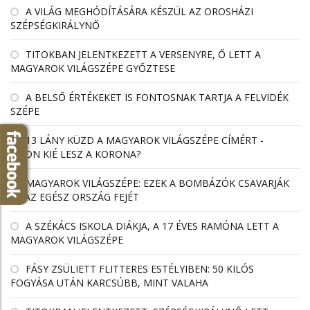
A VILÁG MEGHÓDÍTÁSÁRA KÉSZÜL AZ OROSHÁZI
SZÉPSÉGKIRÁLYNŐ
TITOKBAN JELENTKEZETT A VERSENYRE, Ő LETT A
MAGYAROK VILÁGSZÉPE GYŐZTESE
A BELSŐ ÉRTÉKEKET IS FONTOSNAK TARTJA A FELVIDÉK
SZÉPE
13 LÁNY KÜZD A MAGYAROK VILÁGSZÉPE CÍMÉRT -
VAJON KIÉ LESZ A KORONA?
MAGYAROK VILÁGSZÉPE: EZEK A BOMBÁZÓK CSAVARJÁK
EL AZ EGÉSZ ORSZÁG FEJÉT
A SZÉKÁCS ISKOLA DIÁKJA, A 17 ÉVES RAMÓNA LETT A
MAGYAROK VILÁGSZÉPE
FÁSY ZSÜLIETT FLITTERES ESTÉLYIBEN: 50 KILÓS
FOGYÁSA UTÁN KARCSÚBB, MINT VALAHA