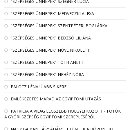
"SZÉPSÉGES ÜNNEPEK" SZEGNER LÚCIA
"SZÉPSÉGES ÜNNEPEK" MEDVECZKI ALEXA
"SZÉPSÉGES ÜNNEPEK" SZENTPÉTERI BOGLÁRKA
"SZÉPSÉGES ÜNNEPEK" BEDZSÓ LILIÁNA
"SZÉPSÉGES ÜNNEPEK" NÓVÉ NIKOLETT
"SZÉPSÉGES ÜNNEPEK" TÓTH ANETT
"SZÉPSÉGES ÜNNEPEK" NEHÉZ NÓRA
PALÓCZ LÉNA ÚJABB SIKERE
EMLÉKEZETES MARAD AZ EGYIPTOMI UTAZÁS
PATRÍCIA A VILÁG LEGSZEBB HÖLGYEI KÖZÖTT - FOTÓK
A GYŐRI SZÉPSÉG EGYIPTOMI SZEREPLÉSÉRŐL
NAGY BAJBAN FÁSY ÁDÁM: ELTŰNTEK A BŐRÖNDJEI