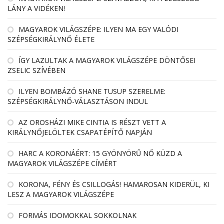
LÁNY A VIDÉKEN!
MAGYAROK VILÁGSZÉPE: ILYEN MA EGY VALÓDI
SZÉPSÉGKIRÁLYNŐ ÉLETE
ÍGY LAZULTAK A MAGYAROK VILÁGSZÉPE DÖNTŐSEI
ZSELIC SZÍVÉBEN
ILYEN BOMBÁZÓ SHANE TUSUP SZERELME:
SZÉPSÉGKIRÁLYNŐ-VÁLASZTÁSON INDUL
AZ OROSHÁZI MIKE CINTIA IS RÉSZT VETT A
KIRÁLYNŐJELÖLTEK CSAPATÉPÍTŐ NAPJÁN
HARC A KORONÁÉRT: 15 GYÖNYÖRŰ NŐ KÜZD A
MAGYAROK VILÁGSZÉPE CÍMÉRT
KORONA, FÉNY ÉS CSILLOGÁS! HAMAROSAN KIDERÜL, KI
LESZ A MAGYAROK VILÁGSZÉPE
FORMÁS IDOMOKKAL SOKKOLNAK