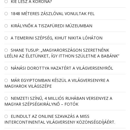
KIÉ LESZ A KORONA?
1848 MÉTERES ZÁSZLÓVAL VONULTAK FEL
KIRÁLYNŐK A TISZAFÜREDI MÚZEUMBAN
A TEMERINI SZÉPSÉG, KIHUT NIKITA LÓHÁTON
SHANE TUSUP: „MAGYARORSZÁGON SZERETNÉNK
LEÉLNI AZ ÉLETÜNKET, ÍGY ITTHON SZÜLETNE A BABÁNK”
NÁNÁSI DOROTTYA HAZATÉRT A VILÁGVERSENYRŐL
MÁR EGYIPTOMBAN KÉSZÜL A VILÁGVERSENYRE A
MAGYAROK VILÁGSZÉPE
NEMZETI SZÍNŰ, 4 MILLIÓS RUHÁBAN VERSENYEZ A
MAGYAR SZÉPSÉGKIRÁLYNŐ – FOTÓK
ELINDULT AZ ONLINE SZAVAZÁS A MISS
INTERCONTINENTAL VILÁGVERSENY KÖZÖNSÉGDÍJÁÉRT.