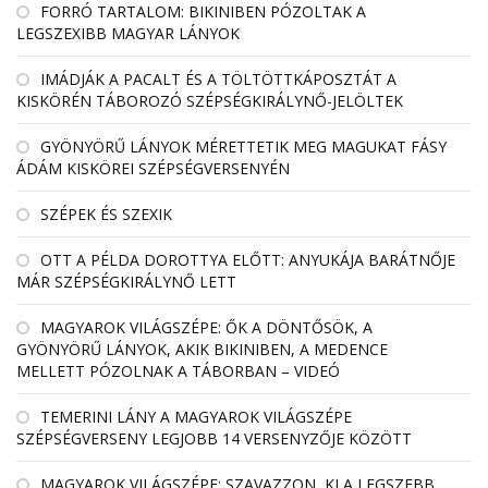
FORRÓ TARTALOM: BIKINIBEN PÓZOLTAK A
LEGSZEXIBB MAGYAR LÁNYOK
IMÁDJÁK A PACALT ÉS A TÖLTÖTTKÁPOSZTÁT A
KISKÖRÉN TÁBOROZÓ SZÉPSÉGKIRÁLYNŐ-JELÖLTEK
GYÖNYÖRŰ LÁNYOK MÉRETTETIK MEG MAGUKAT FÁSY
ÁDÁM KISKÖREI SZÉPSÉGVERSENYÉN
SZÉPEK ÉS SZEXIK
OTT A PÉLDA DOROTTYA ELŐTT: ANYUKÁJA BARÁTNŐJE
MÁR SZÉPSÉGKIRÁLYNŐ LETT
MAGYAROK VILÁGSZÉPE: ŐK A DÖNTŐSÖK, A
GYÖNYÖRŰ LÁNYOK, AKIK BIKINIBEN, A MEDENCE
MELLETT PÓZOLNAK A TÁBORBAN – VIDEÓ
TEMERINI LÁNY A MAGYAROK VILÁGSZÉPE
SZÉPSÉGVERSENY LEGJOBB 14 VERSENYZŐJE KÖZÖTT
MAGYAROK VILÁGSZÉPE: SZAVAZZON, KI A LEGSZEBB