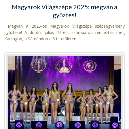
Magyarok Világszépe 2025: megvan a
győztes!
Megvan a 2025-ös Magyarok Világszépe szépségverseny
győztese! A döntőt július 19-én, szombaton rendezték meg
Karcagon, a Sámándob előtti területen.