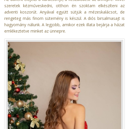
szeretek kézműveskedni, otthon én szoktam elkészíteni az
adventi koszorút. Anyával együtt sütjük a mézeskalácsot, de
rengeteg más finom sütemény is készül. A diós birsalmasajt is
hagyomány nálunk. A legjobb, amikor ezek illata bejárja a házat
emlékeztetve minket az ünnepre.