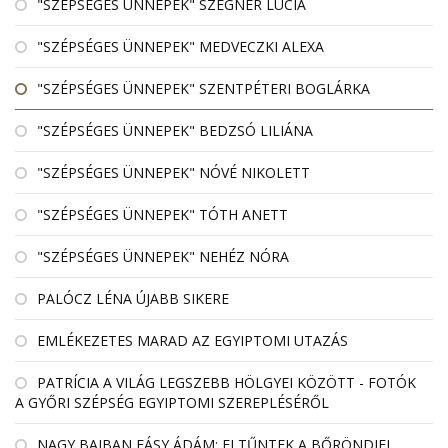
"SZÉPSÉGES ÜNNEPEK" SZEGNER LÚCIA
"SZÉPSÉGES ÜNNEPEK" MEDVECZKI ALEXA
"SZÉPSÉGES ÜNNEPEK" SZENTPÉTERI BOGLÁRKA
"SZÉPSÉGES ÜNNEPEK" BEDZSÓ LILIÁNA
"SZÉPSÉGES ÜNNEPEK" NÓVÉ NIKOLETT
"SZÉPSÉGES ÜNNEPEK" TÓTH ANETT
"SZÉPSÉGES ÜNNEPEK" NEHÉZ NÓRA
PALÓCZ LÉNA ÚJABB SIKERE
EMLÉKEZETES MARAD AZ EGYIPTOMI UTAZÁS
PATRÍCIA A VILÁG LEGSZEBB HÖLGYEI KÖZÖTT - FOTÓK
A GYŐRI SZÉPSÉG EGYIPTOMI SZEREPLÉSÉRŐL
NAGY BAJBAN FÁSY ÁDÁM: ELTŰNTEK A BŐRÖNDJEI