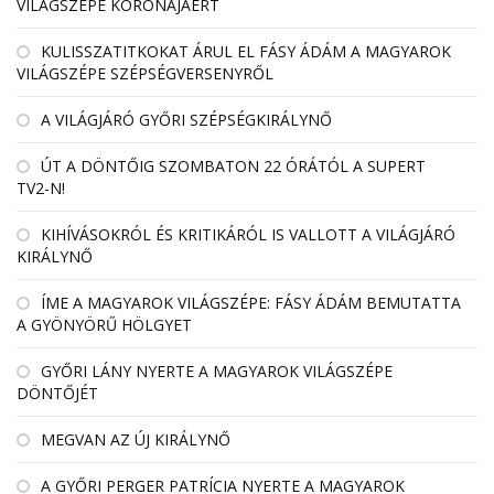
VILÁGSZÉPE KORONÁJÁÉRT
KULISSZATITKOKAT ÁRUL EL FÁSY ÁDÁM A MAGYAROK
VILÁGSZÉPE SZÉPSÉGVERSENYRŐL
A VILÁGJÁRÓ GYŐRI SZÉPSÉGKIRÁLYNŐ
ÚT A DÖNTŐIG SZOMBATON 22 ÓRÁTÓL A SUPERT
TV2-N!
KIHÍVÁSOKRÓL ÉS KRITIKÁRÓL IS VALLOTT A VILÁGJÁRÓ
KIRÁLYNŐ
ÍME A MAGYAROK VILÁGSZÉPE: FÁSY ÁDÁM BEMUTATTA
A GYÖNYÖRŰ HÖLGYET
GYŐRI LÁNY NYERTE A MAGYAROK VILÁGSZÉPE
DÖNTŐJÉT
MEGVAN AZ ÚJ KIRÁLYNŐ
A GYŐRI PERGER PATRÍCIA NYERTE A MAGYAROK