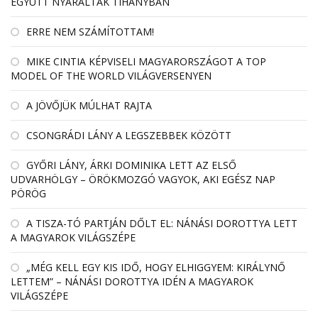
EGYÜTT NYARALTAK TIHANYBAN
ERRE NEM SZÁMÍTOTTAM!
MIKE CINTIA KÉPVISELI MAGYARORSZÁGOT A TOP
MODEL OF THE WORLD VILÁGVERSENYEN
A JÖVŐJÜK MÚLHAT RAJTA
CSONGRÁDI LÁNY A LEGSZEBBEK KÖZÖTT
GYŐRI LÁNY, ÁRKI DOMINIKA LETT AZ ELSŐ
UDVARHÖLGY – ÖRÖKMOZGÓ VAGYOK, AKI EGÉSZ NAP
PÖRÖG
A TISZA-TÓ PARTJÁN DŐLT EL: NÁNÁSI DOROTTYA LETT
A MAGYAROK VILÁGSZÉPE
„MÉG KELL EGY KIS IDŐ, HOGY ELHIGGYEM: KIRÁLYNŐ
LETTEM” – NÁNÁSI DOROTTYA IDÉN A MAGYAROK
VILÁGSZÉPE