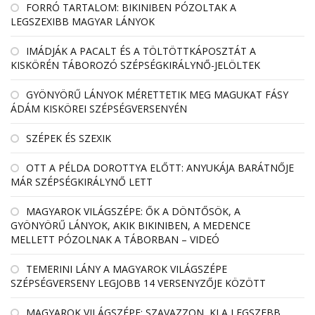
FORRÓ TARTALOM: BIKINIBEN PÓZOLTAK A
LEGSZEXIBB MAGYAR LÁNYOK
IMÁDJÁK A PACALT ÉS A TÖLTÖTTKÁPOSZTÁT A
KISKÖRÉN TÁBOROZÓ SZÉPSÉGKIRÁLYNŐ-JELÖLTEK
GYÖNYÖRŰ LÁNYOK MÉRETTETIK MEG MAGUKAT FÁSY
ÁDÁM KISKÖREI SZÉPSÉGVERSENYÉN
SZÉPEK ÉS SZEXIK
OTT A PÉLDA DOROTTYA ELŐTT: ANYUKÁJA BARÁTNŐJE
MÁR SZÉPSÉGKIRÁLYNŐ LETT
MAGYAROK VILÁGSZÉPE: ŐK A DÖNTŐSÖK, A
GYÖNYÖRŰ LÁNYOK, AKIK BIKINIBEN, A MEDENCE
MELLETT PÓZOLNAK A TÁBORBAN – VIDEÓ
TEMERINI LÁNY A MAGYAROK VILÁGSZÉPE
SZÉPSÉGVERSENY LEGJOBB 14 VERSENYZŐJE KÖZÖTT
MAGYAROK VILÁGSZÉPE: SZAVAZZON, KI A LEGSZEBB