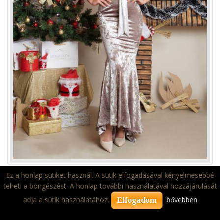
Ez a honlap sütiket használ. A sütik elfogadásával kényelmesebbé
teheti a böngészést. A honlap további használatával hozzájárulását
adja a sütik használatához.
bővebben
Elfogadom