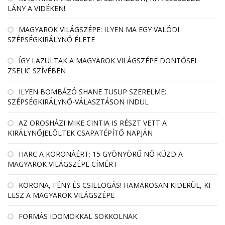
LÁNY A VIDÉKEN!
MAGYAROK VILÁGSZÉPE: ILYEN MA EGY VALÓDI
SZÉPSÉGKIRÁLYNŐ ÉLETE
ÍGY LAZULTAK A MAGYAROK VILÁGSZÉPE DÖNTŐSEI
ZSELIC SZÍVÉBEN
ILYEN BOMBÁZÓ SHANE TUSUP SZERELME:
SZÉPSÉGKIRÁLYNŐ-VÁLASZTÁSON INDUL
AZ OROSHÁZI MIKE CINTIA IS RÉSZT VETT A
KIRÁLYNŐJELÖLTEK CSAPATÉPÍTŐ NAPJÁN
HARC A KORONÁÉRT: 15 GYÖNYÖRŰ NŐ KÜZD A
MAGYAROK VILÁGSZÉPE CÍMÉRT
KORONA, FÉNY ÉS CSILLOGÁS! HAMAROSAN KIDERÜL, KI
LESZ A MAGYAROK VILÁGSZÉPE
FORMÁS IDOMOKKAL SOKKOLNAK