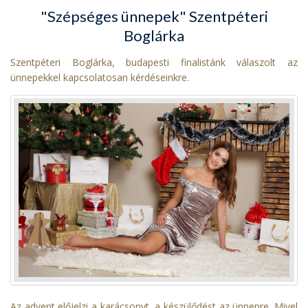
"Szépséges ünnepek" Szentpéteri
Boglárka
Szentpéteri Boglárka, budapesti finalistánk válaszolt az
ünnepekkel kapcsolatosan kérdéseinkre.
Az advent előjelzi a karácsonyt, a készülődést az ünnepre. Mivel