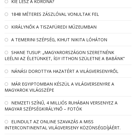
KIÉ LESZ A KORONA?
1848 MÉTERES ZÁSZLÓVAL VONULTAK FEL
KIRÁLYNŐK A TISZAFÜREDI MÚZEUMBAN
A TEMERINI SZÉPSÉG, KIHUT NIKITA LÓHÁTON
SHANE TUSUP: „MAGYARORSZÁGON SZERETNÉNK
LEÉLNI AZ ÉLETÜNKET, ÍGY ITTHON SZÜLETNE A BABÁNK”
NÁNÁSI DOROTTYA HAZATÉRT A VILÁGVERSENYRŐL
MÁR EGYIPTOMBAN KÉSZÜL A VILÁGVERSENYRE A
MAGYAROK VILÁGSZÉPE
NEMZETI SZÍNŰ, 4 MILLIÓS RUHÁBAN VERSENYEZ A
MAGYAR SZÉPSÉGKIRÁLYNŐ – FOTÓK
ELINDULT AZ ONLINE SZAVAZÁS A MISS
INTERCONTINENTAL VILÁGVERSENY KÖZÖNSÉGDÍJÁÉRT.