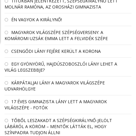
TITOKBAN JELENTKEZETT, SZÉPSÉGKIRÁLYNŐ LETT
MOLNÁR RAMÓNA, AZ OROSHÁZI GIMNAZISTA
ÉN VAGYOK A KIRÁLYNŐ!
MAGYAROK VILÁGSZÉPE SZÉPSÉGVERSENY: A
KOMÁROMI UZSÁK EMMA LETT A FELVIDÉK SZÉPE
CSENGŐDI LÁNY FEJÉRE KERÜLT A KORONA
EGY GYÖNYÖRŰ, HAJDÚSZOBOSZLÓI LÁNY LEHET A
VILÁG LEGSZEBBJE?
KÁRPÁTALJAI LÁNY A MAGYAROK VILÁGSZÉPE
UDVARHÖLGYE
17 ÉVES GIMNAZISTA LÁNY LETT A MAGYAROK
VILÁGSZÉPE - FOTÓK
TŐBŐL LESZAKADT A SZÉPSÉGKIRÁLYNŐ-JELÖLT
LÁBÁRÓL A KÖRÖM – MENTŐK LÁTTÁK EL, HOGY
SZÍNPADRA TUDJON ÁLLNI