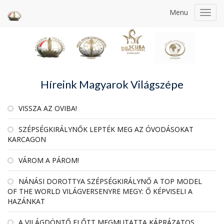
Menu
Toggl
navig
Híreink Magyarok Világszépe
VISSZA AZ OVIBA!
SZÉPSÉGKIRÁLYNŐK LEPTÉK MEG AZ ÓVODÁSOKAT
KARCAGON
VÁROM A PÁROM!
NÁNÁSI DOROTTYA SZÉPSÉGKIRÁLYNŐ A TOP MODEL
OF THE WORLD VILÁGVERSENYRE MEGY: Ő KÉPVISELI A
HAZÁNKAT
A VILÁGDÖNTŐ ELŐTT MEGMUTATTA KÁPRÁZATOS