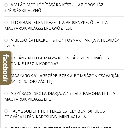
A VILÁG MEGHÓDÍTÁSÁRA KÉSZÜL AZ OROSHÁZI
SZÉPSÉGKIRÁLYNŐ
TITOKBAN JELENTKEZETT A VERSENYRE, Ő LETT A
MAGYAROK VILÁGSZÉPE GYŐZTESE
A BELSŐ ÉRTÉKEKET IS FONTOSNAK TARTJA A FELVIDÉK
SZÉPE
13 LÁNY KÜZD A MAGYAROK VILÁGSZÉPE CÍMÉRT -
VAJON KIÉ LESZ A KORONA?
MAGYAROK VILÁGSZÉPE: EZEK A BOMBÁZÓK CSAVARJÁK
EL AZ EGÉSZ ORSZÁG FEJÉT
A SZÉKÁCS ISKOLA DIÁKJA, A 17 ÉVES RAMÓNA LETT A
MAGYAROK VILÁGSZÉPE
FÁSY ZSÜLIETT FLITTERES ESTÉLYIBEN: 50 KILÓS
FOGYÁSA UTÁN KARCSÚBB, MINT VALAHA