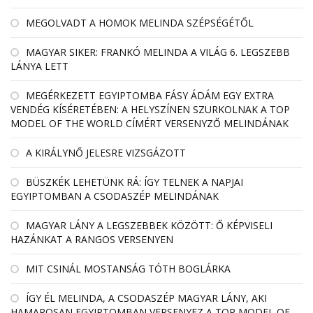
MEGOLVADT A HOMOK MELINDA SZÉPSÉGÉTŐL
MAGYAR SIKER: FRANKÓ MELINDA A VILÁG 6. LEGSZEBB
LÁNYA LETT
MEGÉRKEZETT EGYIPTOMBA FÁSY ÁDÁM EGY EXTRA
VENDÉG KÍSÉRETÉBEN: A HELYSZÍNEN SZURKOLNAK A TOP
MODEL OF THE WORLD CÍMÉRT VERSENYZŐ MELINDÁNAK
A KIRÁLYNŐ JELESRE VIZSGÁZOTT
BÜSZKÉK LEHETÜNK RÁ: ÍGY TELNEK A NAPJAI
EGYIPTOMBAN A CSODASZÉP MELINDÁNAK
MAGYAR LÁNY A LEGSZEBBEK KÖZÖTT: Ő KÉPVISELI
HAZÁNKAT A RANGOS VERSENYEN
MIT CSINÁL MOSTANSÁG TÓTH BOGLÁRKA
ÍGY ÉL MELINDA, A CSODASZÉP MAGYAR LÁNY, AKI
HAMAROSAN EGYIPTOMBAN VERSENYEZ A TOP MODEL OF