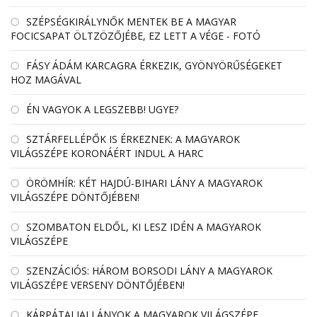
SZÉPSÉGKIRÁLYNŐK MENTEK BE A MAGYAR
FOCICSAPAT ÖLTZÖZŐJÉBE, EZ LETT A VÉGE - FOTÓ
FÁSY ÁDÁM KARCAGRA ÉRKEZIK, GYÖNYÖRŰSÉGEKET
HOZ MAGÁVAL
ÉN VAGYOK A LEGSZEBB! UGYE?
SZTÁRFELLÉPŐK IS ÉRKEZNEK: A MAGYAROK
VILÁGSZÉPE KORONÁÉRT INDUL A HARC
ÖRÖMHÍR: KÉT HAJDÚ-BIHARI LÁNY A MAGYAROK
VILÁGSZÉPE DÖNTŐJÉBEN!
SZOMBATON ELDŐL, KI LESZ IDÉN A MAGYAROK
VILÁGSZÉPE
SZENZÁCIÓS: HÁROM BORSODI LÁNY A MAGYAROK
VILÁGSZÉPE VERSENY DÖNTŐJÉBEN!
KÁRPÁTALJAI LÁNYOK A MAGYAROK VILÁGSZÉPE