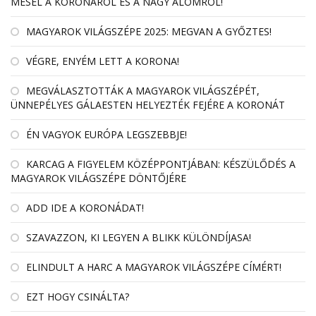
MESÉL A KORONÁRÓL ÉS A NAGY ÁLOMRÓL!
MAGYAROK VILÁGSZÉPE 2025: MEGVAN A GYŐZTES!
VÉGRE, ENYÉM LETT A KORONA!
MEGVÁLASZTOTTÁK A MAGYAROK VILÁGSZÉPÉT,
ÜNNEPÉLYES GÁLAESTEN HELYEZTÉK FEJÉRE A KORONÁT
ÉN VAGYOK EURÓPA LEGSZEBBJE!
KARCAG A FIGYELEM KÖZÉPPONTJÁBAN: KÉSZÜLŐDÉS A
MAGYAROK VILÁGSZÉPE DÖNTŐJÉRE
ADD IDE A KORONÁDAT!
SZAVAZZON, KI LEGYEN A BLIKK KÜLÖNDÍJASA!
ELINDULT A HARC A MAGYAROK VILÁGSZÉPE CÍMÉRT!
EZT HOGY CSINÁLTA?