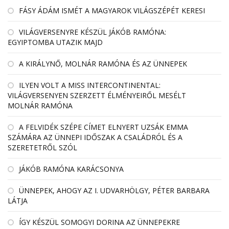
FÁSY ÁDÁM ISMÉT A MAGYAROK VILÁGSZÉPÉT KERESI
VILÁGVERSENYRE KÉSZÜL JÁKÓB RAMÓNA:
EGYIPTOMBA UTAZIK MAJD
A KIRÁLYNŐ, MOLNÁR RAMÓNA ÉS AZ ÜNNEPEK
ILYEN VOLT A MISS INTERCONTINENTAL:
VILÁGVERSENYEN SZERZETT ÉLMÉNYEIRŐL MESÉLT
MOLNÁR RAMÓNA
A FELVIDÉK SZÉPE CÍMET ELNYERT UZSÁK EMMA
SZÁMÁRA AZ ÜNNEPI IDŐSZAK A CSALÁDRÓL ÉS A
SZERETETRŐL SZÓL
JÁKÓB RAMÓNA KARÁCSONYA
ÜNNEPEK, AHOGY AZ I. UDVARHÖLGY, PÉTER BARBARA
LÁTJA
ÍGY KÉSZÜL SOMOGYI DORINA AZ ÜNNEPEKRE