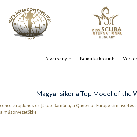
A verseny
Bemutatkozunk
Verse
Magyar siker a Top Model of the 
icence tulajdonos és Jákób Ramóna, a Queen of Europe cím nyertese v
 a műsorvezetőkkel.