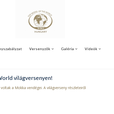
nyszabályzat
Versenyzők
Galéria
Videók
World világversenyen!
oltak a Mokka vendégei. A világverseny részleteiről