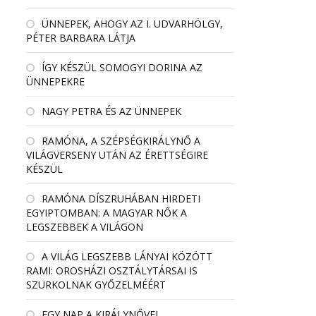
ÜNNEPEK, AHOGY AZ I. UDVARHÖLGY,
PÉTER BARBARA LÁTJA
ÍGY KÉSZÜL SOMOGYI DORINA AZ
ÜNNEPEKRE
NAGY PETRA ÉS AZ ÜNNEPEK
RAMÓNA, A SZÉPSÉGKIRÁLYNŐ A
VILÁGVERSENY UTÁN AZ ÉRETTSÉGIRE
KÉSZÜL
RAMÓNA DÍSZRUHÁBAN HIRDETI
EGYIPTOMBAN: A MAGYAR NŐK A
LEGSZEBBEK A VILÁGON
A VILÁG LEGSZEBB LÁNYAI KÖZÖTT
RAMI: OROSHÁZI OSZTÁLYTÁRSAI IS
SZURKOLNAK GYŐZELMÉÉRT
EGY NAP A KIRÁLYNŐVEL