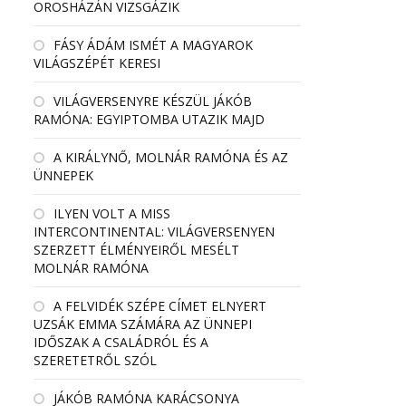
OROSHÁZÁN VIZSGÁZIK
FÁSY ÁDÁM ISMÉT A MAGYAROK
VILÁGSZÉPÉT KERESI
VILÁGVERSENYRE KÉSZÜL JÁKÓB
RAMÓNA: EGYIPTOMBA UTAZIK MAJD
A KIRÁLYNŐ, MOLNÁR RAMÓNA ÉS AZ
ÜNNEPEK
ILYEN VOLT A MISS
INTERCONTINENTAL: VILÁGVERSENYEN
SZERZETT ÉLMÉNYEIRŐL MESÉLT
MOLNÁR RAMÓNA
A FELVIDÉK SZÉPE CÍMET ELNYERT
UZSÁK EMMA SZÁMÁRA AZ ÜNNEPI
IDŐSZAK A CSALÁDRÓL ÉS A
SZERETETRŐL SZÓL
JÁKÓB RAMÓNA KARÁCSONYA