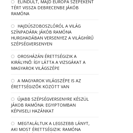
ELINDULT, MAJD EURÓPA SZÉPEKÉNT
TÉRT VISSZA DEBRECENBE JÁKÓB
RAMÓNA
HAJDÚSZOBOSZLÓRÓL A VILÁG
SZÍNPADÁRA: JÁKÓB RAMÓNA
HURGHADÁBAN VERSENYEZ A VILÁGHÍRŰ
SZÉPSÉGVERSENYEN
OROSHÁZÁN ÉRETTSÉGIZIK A
KIRÁLYNŐ: ÍGY LÁTTA A VIZSGÁKAT A
MAGYAROK VILÁGSZÉPE
A MAGYAROK VILÁGSZÉPE IS AZ
ÉRETTSÉGIZŐK KÖZÖTT VAN
ÚJABB SZÉPSÉGVERSENYRE KÉSZÜL
JÁKOB RAMÓNA: EGYIPTOMBAN
KÉPVISELI HAZÁNKAT
MEGTALÁLTUK A LEGSZEBB LÁNYT,
AKI MOST ÉRETTSÉGIZIK: RAMÓNA