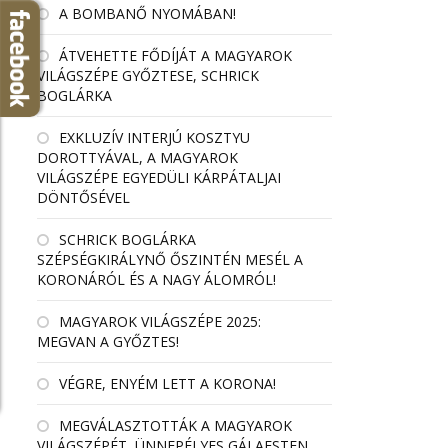
A BOMBANŐ NYOMÁBAN!
ÁTVEHETTE FŐDÍJÁT A MAGYAROK
VILÁGSZÉPE GYŐZTESE, SCHRICK
BOGLÁRKA
EXKLUZÍV INTERJÚ KOSZTYU
DOROTTYÁVAL, A MAGYAROK
VILÁGSZÉPE EGYEDÜLI KÁRPÁTALJAI
DÖNTŐSÉVEL
SCHRICK BOGLÁRKA
SZÉPSÉGKIRÁLYNŐ ŐSZINTÉN MESÉL A
KORONÁRÓL ÉS A NAGY ÁLOMRÓL!
MAGYAROK VILÁGSZÉPE 2025:
MEGVAN A GYŐZTES!
VÉGRE, ENYÉM LETT A KORONA!
MEGVÁLASZTOTTÁK A MAGYAROK
VILÁGSZÉPÉT, ÜNNEPÉLYES GÁLAESTEN