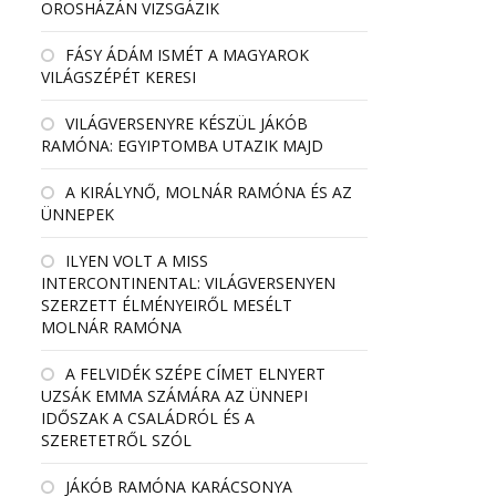
OROSHÁZÁN VIZSGÁZIK
FÁSY ÁDÁM ISMÉT A MAGYAROK
VILÁGSZÉPÉT KERESI
VILÁGVERSENYRE KÉSZÜL JÁKÓB
RAMÓNA: EGYIPTOMBA UTAZIK MAJD
A KIRÁLYNŐ, MOLNÁR RAMÓNA ÉS AZ
ÜNNEPEK
ILYEN VOLT A MISS
INTERCONTINENTAL: VILÁGVERSENYEN
SZERZETT ÉLMÉNYEIRŐL MESÉLT
MOLNÁR RAMÓNA
A FELVIDÉK SZÉPE CÍMET ELNYERT
UZSÁK EMMA SZÁMÁRA AZ ÜNNEPI
IDŐSZAK A CSALÁDRÓL ÉS A
SZERETETRŐL SZÓL
JÁKÓB RAMÓNA KARÁCSONYA