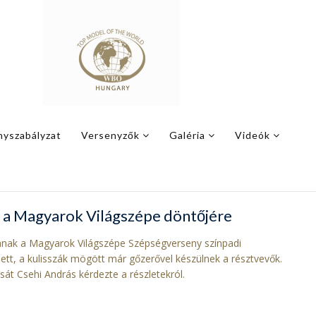
nyszabályzat
Versenyzők
Galéria
Videók
s a Magyarok Világszépe döntőjére
anak a Magyarok Világszépe Szépségverseny színpadi
tt, a kulisszák mögött már gőzerővel készülnek a résztvevők.
át Csehi András kérdezte a részletekról.