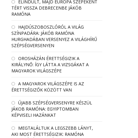
ELINDULT, MAJD EURÓPA SZÉPEKÉNT
TÉRT VISSZA DEBRECENBE JÁKÓB
RAMÓNA
HAJDÚSZOBOSZLÓRÓL A VILÁG
SZÍNPADÁRA: JÁKÓB RAMÓNA
HURGHADÁBAN VERSENYEZ A VILÁGHÍRŰ
SZÉPSÉGVERSENYEN
OROSHÁZÁN ÉRETTSÉGIZIK A
KIRÁLYNŐ: ÍGY LÁTTA A VIZSGÁKAT A
MAGYAROK VILÁGSZÉPE
A MAGYAROK VILÁGSZÉPE IS AZ
ÉRETTSÉGIZŐK KÖZÖTT VAN
ÚJABB SZÉPSÉGVERSENYRE KÉSZÜL
JÁKOB RAMÓNA: EGYIPTOMBAN
KÉPVISELI HAZÁNKAT
MEGTALÁLTUK A LEGSZEBB LÁNYT,
AKI MOST ÉRETTSÉGIZIK: RAMÓNA