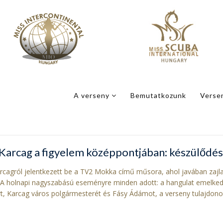
A verseny
Bemutatkozunk
Verse
Karcag a figyelem középpontjában: készülődé
rcagról jelentkezett be a TV2 Mokka című műsora, ahol javában zajl
i.A holnapi nagyszabású eseményre minden adott: a hangulat emelkede
rt, Karcag város polgármesterét és Fásy Ádámot, a verseny tulajdonos