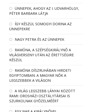
ÜNNEPEK, AHOGY AZ I. UDVARHÖLGY,
PÉTER BARBARA LÁTJA
ÍGY KÉSZÜL SOMOGYI DORINA AZ
ÜNNEPEKRE
NAGY PETRA ÉS AZ ÜNNEPEK
RAMÓNA, A SZÉPSÉGKIRÁLYNŐ A
VILÁGVERSENY UTÁN AZ ÉRETTSÉGIRE
KÉSZÜL
RAMÓNA DÍSZRUHÁBAN HIRDETI
EGYIPTOMBAN: A MAGYAR NŐK A
LEGSZEBBEK A VILÁGON
A VILÁG LEGSZEBB LÁNYAI KÖZÖTT
RAMI: OROSHÁZI OSZTÁLYTÁRSAI IS
SZURKOLNAK GYŐZELMÉÉRT
EGY NAP A KIRÁLYNŐVEL