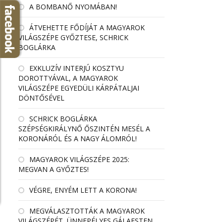
A BOMBANŐ NYOMÁBAN!
ÁTVEHETTE FŐDÍJÁT A MAGYAROK
VILÁGSZÉPE GYŐZTESE, SCHRICK
BOGLÁRKA
EXKLUZÍV INTERJÚ KOSZTYU
DOROTTYÁVAL, A MAGYAROK
VILÁGSZÉPE EGYEDÜLI KÁRPÁTALJAI
DÖNTŐSÉVEL
SCHRICK BOGLÁRKA
SZÉPSÉGKIRÁLYNŐ ŐSZINTÉN MESÉL A
KORONÁRÓL ÉS A NAGY ÁLOMRÓL!
MAGYAROK VILÁGSZÉPE 2025:
MEGVAN A GYŐZTES!
VÉGRE, ENYÉM LETT A KORONA!
MEGVÁLASZTOTTÁK A MAGYAROK
VILÁGSZÉPÉT, ÜNNEPÉLYES GÁLAESTEN